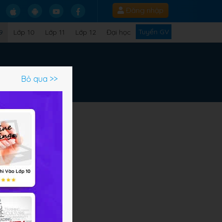
Đăng nhập
Tuyển GV
9
Lớp 10
Lớp 11
Lớp 12
Đại học
Bỏ qua >>