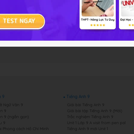
 9
Tiếng Anh 9
ết Ngữ Văn 9
Giải bài Tiếng Anh 9
n 9
Giải bài tập Tiếng Anh 9 (Mới)
n 9 (ngắn gọn)
Trắc nghiệm Tiếng Anh 9
u 9
Unit 1 Lớp 9 A visit from pen pal
i Phong cách Hồ Chí Minh
Tiếng Anh 9 mới Unit 1