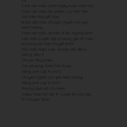
Pa
5 bài văn mẫu Cảnh ngày xuân chọn lọc
5 bài văn mẫu tác phẩm Lục Vân Tiên
cứu Kiều Nguyệt Nga
8 bài văn mẫu Chuyện người con gái
Nam Xương
5 bài văn mẫu về Kiều ở lầu Ngưng Bích
Văn mẫu Luyện tập sử dụng yếu tố miêu
tả trong văn bản thuyết minh
Văn mẫu Nghị luận về một vấn đề tư
tưởng, đạo lí
Chị em Thúy Kiều
Các phương châm hội thoại
Tiếng Anh Lớp 9 Unit 2
Chuyện người con gái Nam Xương
Tiếng Anh Lớp 9 Unit 1
Phong cách Hồ Chí Minh
Video Toán NC lớp 9- Luyện thi vào lớp
10 Chuyên Toán