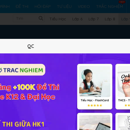
RÌNH
ĐỀ THI
HỎI ĐÁP
TƯ LIỆU
VIDEO
TRẮC NGHIỆM
Tiểu Học
Lớp 6
Lớp 7
Lớp 8
Lớp 
Lớp 9
QC