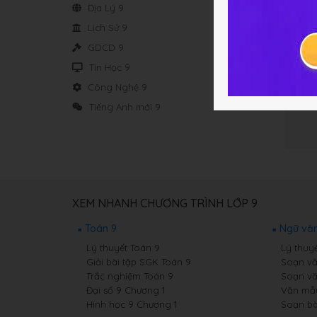
Địa Lý 9
Lịch Sử 9
GDCD 9
Tin Học 9
Công Nghệ 9
Tiếng Anh mới 9
XEM NHANH CHƯƠNG TRÌNH LỚP 9
Toán 9
Ngữ văn
Lý thuyết Toán 9
Lý thuy
Giải bài tập SGK Toán 9
Soạn vă
Trắc nghiệm Toán 9
Soạn vă
Đại số 9 Chương 1
Văn mẫ
Hình học 9 Chương 1
Soạn bà