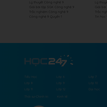
Lý thuyết Công nghệ 9
Lý thuyế
Giải bài tập SGK Công nghệ 9
Giải bài
Trắc nghiệm Công nghệ 9
Trắc ng
Công nghệ 9 Quyển 1
Tin học
Tiểu Học
Lớp 6
Lớp 7
Lớp 8
Lớp 9
Lớp 10
Lớp 11
Lớp 12
Đại học
Thời sự-Chính trị
Kinh tế