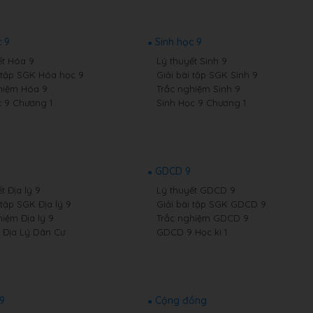
 9
Sinh học 9
ết Hóa 9
Lý thuyết Sinh 9
i tập SGK Hóa học 9
Giải bài tập SGK Sinh 9
hiệm Hóa 9
Trắc nghiệm Sinh 9
 9 Chương 1
Sinh Học 9 Chương 1
GDCD 9
t Địa lý 9
Lý thuyết GDCD 9
 tập SGK Địa lý 9
Giải bài tập SGK GDCD 9
hiệm Địa lý 9
Trắc nghiệm GDCD 9
9 Địa Lý Dân Cư
GDCD 9 Học kì 1
 9
Cộng đồng