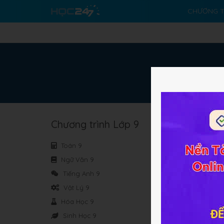
CHƯƠNG T
Chương trình Lớp 9
Toán 9
Ngữ Văn 9
Tiếng Anh 9
Vật Lý 9
Hóa Học 9
Sinh Học 9