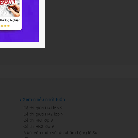
Xem nhiều nhất tuần
Đề thi giữa HK1 lớp 9
Đề thi giữa HK2 lớp 9
Đề thi HK1 lớp 9
Đề thi HK2 lớp 9
6 bài văn mẫu về tác phẩm Lặng lẽ Sa