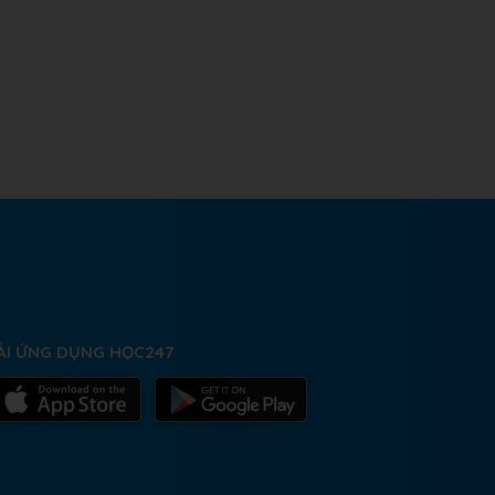
ẢI ỨNG DỤNG HỌC247