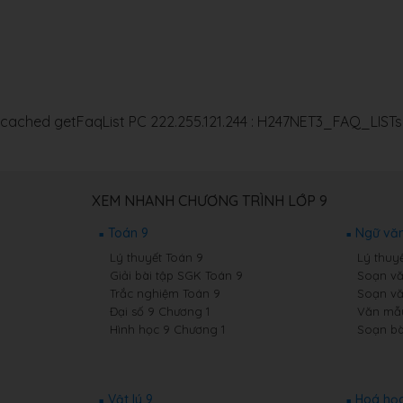
cached getFaqList PC 222.255.121.244 : H247NET3_FAQ_LIST
XEM NHANH CHƯƠNG TRÌNH LỚP 9
Toán 9
Ngữ văn
Lý thuyết Toán 9
Lý thuy
Giải bài tập SGK Toán 9
Soạn vă
Trắc nghiệm Toán 9
Soạn vă
Đại số 9 Chương 1
Văn mẫ
Hình học 9 Chương 1
Soạn bà
Vật lý 9
Hoá học