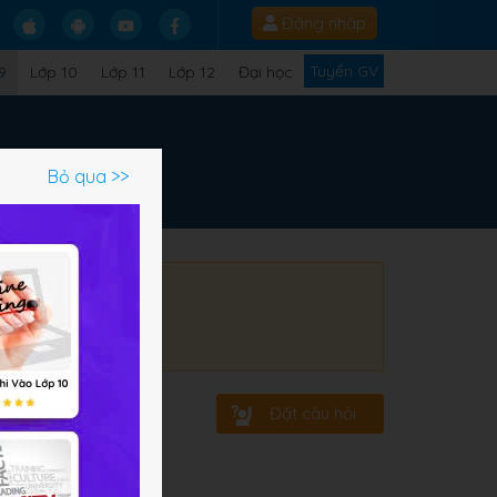
Đăng nhập
Tuyển GV
9
Lớp 10
Lớp 11
Lớp 12
Đại học
Bỏ qua >>
Đặt câu hỏi