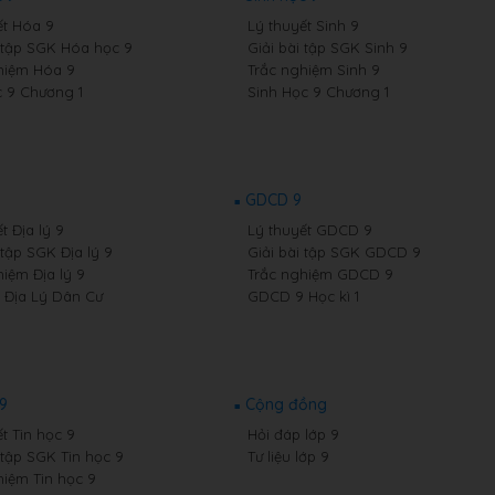
ết Hóa 9
Lý thuyết Sinh 9
i tập SGK Hóa học 9
Giải bài tập SGK Sinh 9
hiệm Hóa 9
Trắc nghiệm Sinh 9
 9 Chương 1
Sinh Học 9 Chương 1
GDCD 9
t Địa lý 9
Lý thuyết GDCD 9
 tập SGK Địa lý 9
Giải bài tập SGK GDCD 9
hiệm Địa lý 9
Trắc nghiệm GDCD 9
9 Địa Lý Dân Cư
GDCD 9 Học kì 1
 9
Cộng đồng
t Tin học 9
Hỏi đáp lớp 9
 tập SGK Tin học 9
Tư liệu lớp 9
hiệm Tin học 9