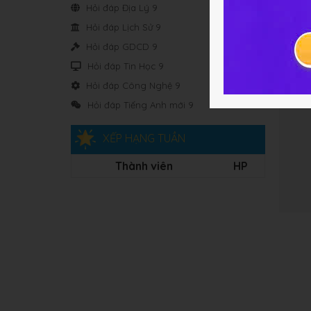
Hỏi đáp Địa Lý 9
Hỏi đáp Lịch Sử 9
Hỏi đáp GDCD 9
Hỏi đáp Tin Học 9
Hỏi đáp Công Nghệ 9
Hỏi đáp Tiếng Anh mới 9
XẾP HẠNG TUẦN
Thành viên
HP