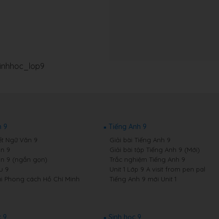
sinhhoc_lop9
 9
Tiếng Anh 9
ết Ngữ Văn 9
Giải bài Tiếng Anh 9
n 9
Giải bài tập Tiếng Anh 9 (Mới)
n 9 (ngắn gọn)
Trắc nghiệm Tiếng Anh 9
u 9
Unit 1 Lớp 9 A visit from pen pal
i Phong cách Hồ Chí Minh
Tiếng Anh 9 mới Unit 1
 9
Sinh học 9