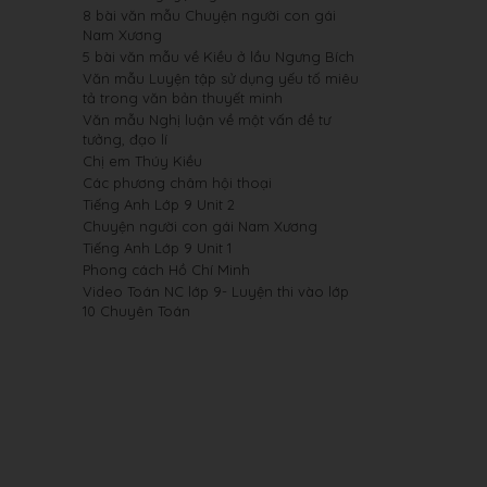
8 bài văn mẫu Chuyện người con gái
Nam Xương
5 bài văn mẫu về Kiều ở lầu Ngưng Bích
Văn mẫu Luyện tập sử dụng yếu tố miêu
tả trong văn bản thuyết minh
Văn mẫu Nghị luận về một vấn đề tư
tưởng, đạo lí
Chị em Thúy Kiều
Các phương châm hội thoại
Tiếng Anh Lớp 9 Unit 2
Chuyện người con gái Nam Xương
Tiếng Anh Lớp 9 Unit 1
Phong cách Hồ Chí Minh
Video Toán NC lớp 9- Luyện thi vào lớp
10 Chuyên Toán