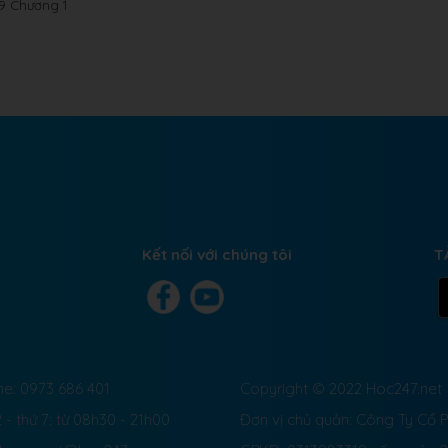
 9 Chương 1
Kết nối với chúng tôi
T
ne: 0973 686 401
Copyright © 2022 Hoc247.net
 - thứ 7: từ 08h30 - 21h00
Đơn vị chủ quản: Công Ty Cổ