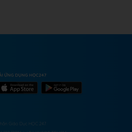
ẢI ỨNG DỤNG HỌC247
 Phần Giáo Dục HỌC 247