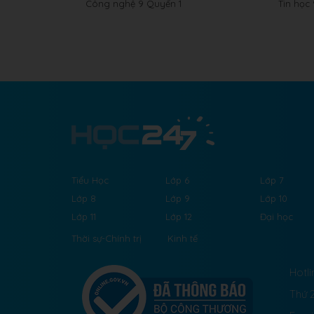
Công nghệ 9 Quyển 1
Tin học
Tiểu Học
Lớp 6
Lớp 7
Lớp 8
Lớp 9
Lớp 10
Lớp 11
Lớp 12
Đại học
Thời sự-Chính trị
Kinh tế
Hotli
Thứ 2