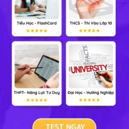
16
Luyện thi lớp 10 Chuyên Toán - Luyện 16 đề thi thử
16 bài học
74008 lượt xem
GV: Đội ngũ GV Học247