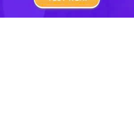
14
Luyện thi vào lớp 10 Chuyên Toán chuyên đề Đại số
14 bài học
48065 lượt xem
GV: TS. Trịnh Thanh Đèo