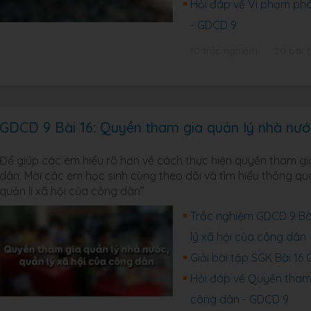
Hỏi đáp về Vi phạm phá
- GDCD 9
10 trắc nghiệm
20 bài 
GDCD 9 Bài 16: Quyền tham gia quản lý nhà nướ
Để giúp các em hiểu rõ hơn về cách thực hiện quyền tham gia
dân. Mời các em học sinh cùng theo dõi và tìm hiểu thông qu
quản lí xã hội của công dân”
Trắc nghiệm GDCD 9 Bài
lý xã hội của công dân
Giải bài tập SGK Bài 16
Hỏi đáp về Quyền tham 
công dân - GDCD 9