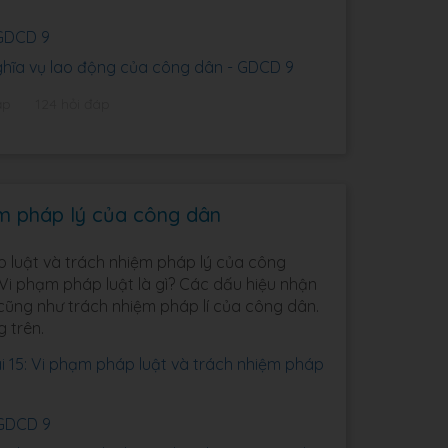
 GDCD 9
ghĩa vụ lao động của công dân - GDCD 9
ập
124 hỏi đáp
ệm pháp lý của công dân
áp luật và trách nhiệm pháp lý của công
? Vi phạm pháp luật là gì? Các dấu hiệu nhận
 cũng như trách nhiệm pháp lí của công dân.
g trên.
 15: Vi phạm pháp luật và trách nhiệm pháp
 GDCD 9