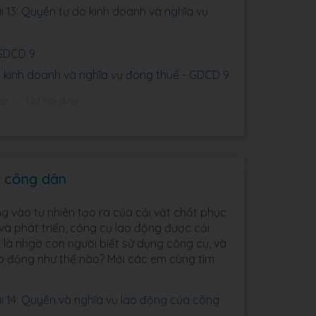
 13: Quyền tự do kinh doanh và nghĩa vụ
 GDCD 9
 kinh doanh và nghĩa vụ đóng thuế - GDCD 9
ập
127 hỏi đáp
a công dân
g vào tự nhiên tạo ra của cải vật chất phục
và phát triển, công cụ lao động được cải
 là nhgờ con người biết sử dụng công cụ, và
ao động như thế nào? Mời các em cùng tìm
 14: Quyền và nghĩa vụ lao động của công