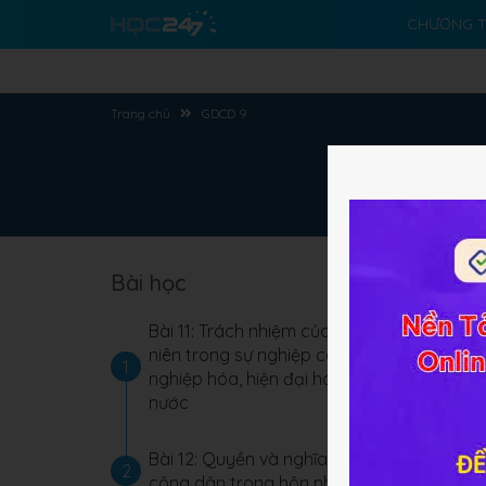
CHƯƠNG T
Trang chủ
GDCD 9
Bài học
Ở
H
ngh
quy
Bài 11: Trách nhiệm của thanh
ng
niên trong sự nghiệp công
1
tiế
nghiệp hóa, hiện đại hóa đất
nước
Bài 12: Quyền và nghĩa vụ của
2
công dân trong hôn nhân