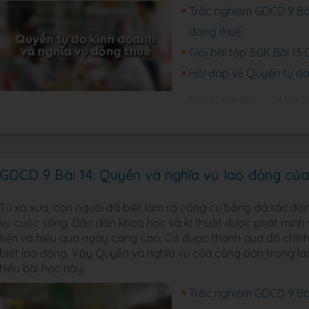
Trắc nghiệm GDCD 9 Bài
đóng thuế
Giải bài tập SGK Bài 13
Hỏi đáp về Quyền tự do
10 trắc nghiệm
14 bài t
GDCD 9 Bài 14: Quyền và nghĩa vụ lao động củ
Từ xa xưa, con người đã biết làm ra công cụ bằng đá tác độn
vụ cuộc sống. Dần dần khoa học và kĩ thuật được phát minh 
tiến và hiệu qua ngày càng cao. Có được thành qua đó chính
biết lao động. Vậy Quyền và nghĩa vụ của công dân trong l
hiểu bài học này.
Trắc nghiệm GDCD 9 Bài