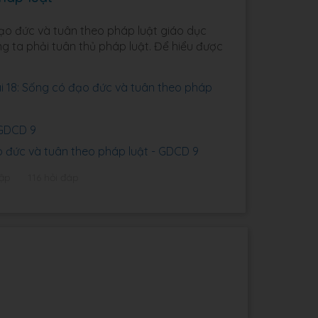
đạo đức và tuân theo pháp luật giáo dục
g ta phải tuân thủ pháp luật. Để hiểu được
 18: Sống có đạo đức và tuân theo pháp
 GDCD 9
 đức và tuân theo pháp luật - GDCD 9
tập
116 hỏi đáp