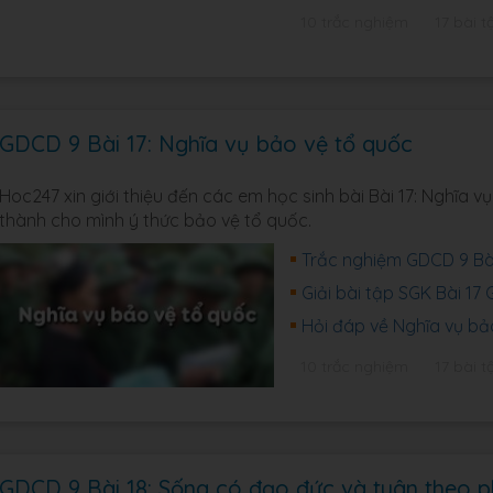
10 trắc nghiệm
17 bài t
GDCD 9 Bài 17: Nghĩa vụ bảo vệ tổ quốc
Hoc247 xin giới thiệu đến các em học sinh bài Bài 17: Nghĩa 
thành cho mình ý thức bảo vệ tổ quốc.
Trắc nghiệm GDCD 9 Bài
Giải bài tập SGK Bài 17
Hỏi đáp về Nghĩa vụ bả
10 trắc nghiệm
17 bài t
GDCD 9 Bài 18: Sống có đạo đức và tuân theo p