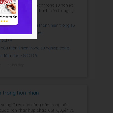
ách nhiệm của thanh niên trong sự nghiệp
 về trách nhiệm của thanh niên trong sự
iểu bài học này.
 11: Trách nhiệm của thanh niên trong sự
, hiện đại hóa đất nước
 GDCD 9
 của thanh niên trong sự nghiệp công
óa đất nước - GDCD 9
p
36 hỏi đáp
n trong hôn nhân
ền và nghĩa vụ của công dân trong hôn
 cuộc hôn nhân hợp pháp luật. Quyền và