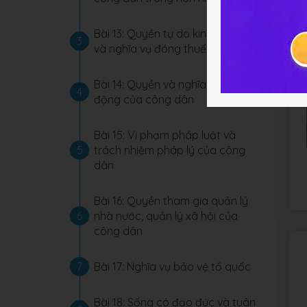
Bài 13: Quyền tự do kinh doanh
3
và nghĩa vụ đóng thuế
Bài 14: Quyền và nghĩa vụ lao
4
động của công dân
Bài 15: Vi phạm pháp luật và
5
trách nhiệm pháp lý của công
dân
Bài 16: Quyền tham gia quản lý
6
nhà nước, quản lý xã hội của
công dân
7
Bài 17: Nghĩa vụ bảo vệ tổ quốc
Bài 18: Sống có đạo đức và tuân