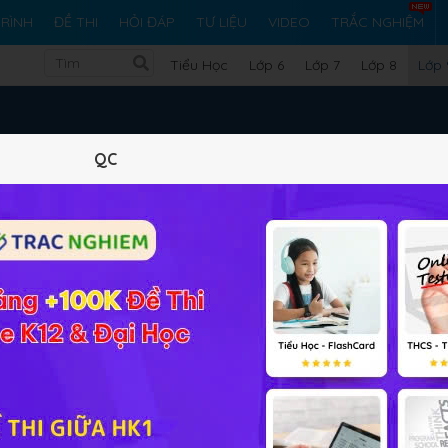
RÌNH
ĐỀ THI
HỎI ĐÁP
TƯ LIỆU
VIDEO
TRẮC NGHIỆM
Tiểu Học
Lớp 6
Lớp 7
Lớp 8
Lớp 
Học Kì 2
QC
ọc kì 2
của môn
GDCD lớp 9
này các em sẽ biết được T
rách
iệp hóa - hiện đại hóa
là gì, quyền và nghĩa vụ của công dân
ền tham gia quản lý nhà nước,... HOC247 hướng dẫn cho các 
hiệm
và hướng dẫn giải chi tiết các
bài tập SGK
. Để theo dõi
t theo các bài dưới đây
GDCD 9 Bài 11: Trách nhiệm của thanh niên tron
đại hóa đất nước