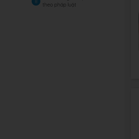
8
theo pháp luật