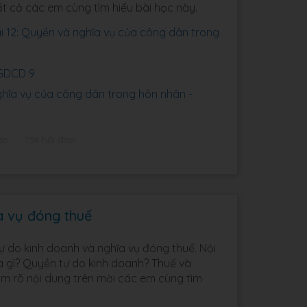
ất cả các em cùng tìm hiểu bài học này.
 12: Quyền và nghĩa vụ của công dân trong
 GDCD 9
hĩa vụ của công dân trong hôn nhân -
ập
136 hỏi đáp
a vụ đóng thuế
tự do kinh doanh và nghĩa vụ đóng thuế. Nội
là gì? Quyền tự do kinh doanh? Thuế và
àm rõ nội dung trên mời các em cùng tìm