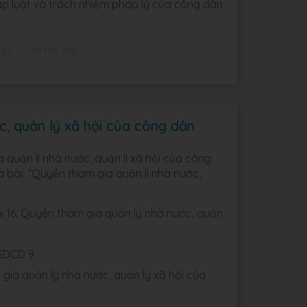
p luật và trách nhiệm pháp lý của công dân
tập
149 hỏi đáp
c, quản lý xã hội của công dân
 quản lí nhà nước, quản lí xã hội của công
a bài: “Quyền tham gia quản lí nhà nước,
 16: Quyền tham gia quản lý nhà nước, quản
 GDCD 9
gia quản lý nhà nước, quản lý xã hội của