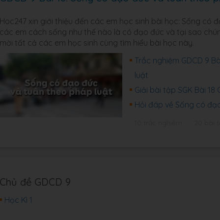
Hoc247 xin giới thiệu đến các em học sinh bài học: Sống có 
các em cách sống như thế nào là có đạo đức và tại sao chún
mời tất cả các em học sinh cùng tìm hiểu bài học này.
Trắc nghiệm GDCD 9 Bài
luật
Giải bài tập SGK Bài 18
Hỏi đáp về Sống có đạo
10 trắc nghiệm
20 bài 
Chủ đề GDCD 9
Học Kì 1