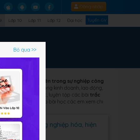
Đăng nhập
Tuyển GV
9
Lớp 10
Lớp 11
Lớp 12
Đại học
Bỏ qua >>
 nhiệm của thanh niên trong sự nghiệp công
 trong hôn nhân, trong kinh doanh, lao động,
em nắm rõ lý thuyết, luyện tập các bài
trắc
 phần giải bài tập của bài học các em xem chi
g sự nghiệp công nghiệp hóa, hiện