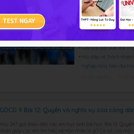
Hoc247 xin giới thiệu đến các em học sinh bài học: Bài 11: Tr
công nghiệp hóa, hiện đại hóa đất nước giúp các em tìm hiểu
nghiệp công nghiệp hóa, hiện đại hóa. Mời các em cùng tìm h
Trắc nghiệm GDCD 9 Bài
nghiệp công nghiệp hóa
Giải bài tập SGK Bài 11
Hỏi đáp về Trách nhiệm
nghiệp hóa, hiện đại h
10 trắc nghiệm
7 bài tậ
GDCD 9 Bài 12: Quyền và nghĩa vụ của công dâ
Hoc 247 giới thiệu đến các em học sinh bài học: Bài 12: Quy
nhân giúp các em tìm hiểu về Hôn nhân là gì? Cơ sở của một