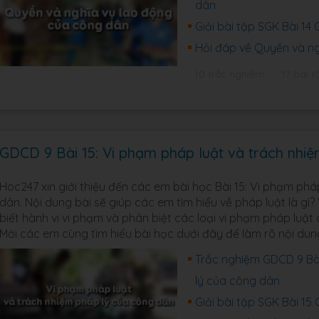
dân
Giải bài tập SGK Bài 14
Hỏi đáp về Quyền và n
10 trắc nghiệm
17 bài t
GDCD 9 Bài 15: Vi phạm pháp luật và trách nhi
Hoc247 xin giới thiệu đến các em bài học Bài 15: Vi phạm ph
dân. Nội dung bài sẽ giúp các em tìm hiểu về pháp luật là gì
biết hành vi vi phạm và phân biệt các loại vi phạm pháp luật
Mời các em cùng tìm hiểu bài học dưới đây để làm rõ nội dun
Trắc nghiệm GDCD 9 Bài
lý của công dân
Giải bài tập SGK Bài 15