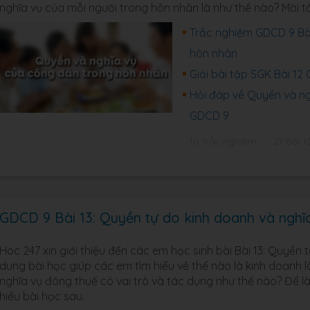
nghĩa vụ của mỗi người trong hôn nhân là như thế nào? Mời t
Trắc nghiệm GDCD 9 Bài
hôn nhân
Giải bài tập SGK Bài 12
Hỏi đáp về Quyền và ng
GDCD 9
10 trắc nghiệm
21 bài t
GDCD 9 Bài 13: Quyền tự do kinh doanh và nghĩ
Hoc 247 xin giới thiệu đến các em học sinh bài Bài 13: Quyền 
dung bài học giúp các em tìm hiểu về thế nào là kinh doanh 
nghĩa vụ đóng thuế có vai trò và tác dụng như thế nào? Để l
hiểu bài học sau.