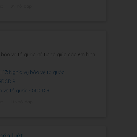
ập
99 hỏi đáp
vụ bảo vệ tổ quốc để từ đó giúp các em hình
 17: Nghĩa vụ bảo vệ tổ quốc
 GDCD 9
o vệ tổ quốc - GDCD 9
ập
116 hỏi đáp
háp luật