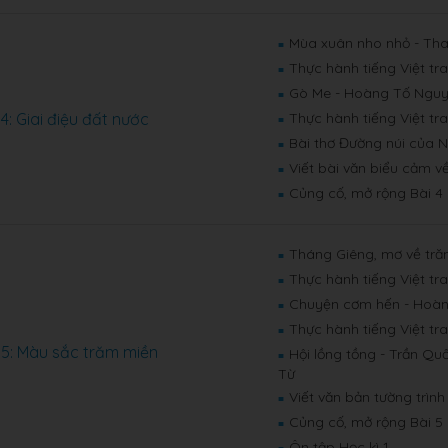
Mùa xuân nho nhỏ - Tha
■
Thực hành tiếng Việt tr
■
Gò Me - Hoàng Tố Ngu
■
 4: Giai điệu đất nước
Thực hành tiếng Việt tr
■
Bài thơ Đường núi của 
■
Viết bài văn biểu cảm v
■
Củng cố, mở rộng Bài 4
■
Tháng Giêng, mơ về trăn
■
Thực hành tiếng Việt tr
■
Chuyện cơm hến - Hoà
■
Thực hành tiếng Việt tr
■
 5: Màu sắc trăm miền
Hội lồng tồng - Trần Qu
■
Từ
Viết văn bản tường trình
■
Củng cố, mở rộng Bài 5
■
Ôn tập Học kì 1