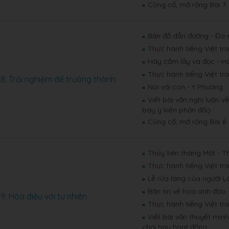
Củng cố, mở rộng Bài 7
■
Bản đồ dẫn đường - Đa-n
■
Thực hành tiếng Việt tr
■
Hãy cầm lấy và đọc - 
■
Thực hành tiếng Việt tr
■
 8: Trải nghiệm để trưởng thành
Nói với con - Y Phương
■
Viết bài văn nghị luận v
■
bày ý kiến phản đối)
Củng cố, mở rộng Bài 8
■
Thủy tiên tháng Một - T
■
Thực hành tiếng Việt tr
■
Lễ rửa làng của người 
■
Bản tin về hoa anh đào
■
 9: Hòa điệu với tự nhiên
Thực hành tiếng Việt tr
■
Viết bài văn thuyết minh
■
chơi hay hoạt động