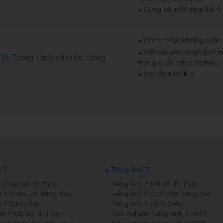
Củng cố, mở rộng Bài 9
■
Chinh phục những cuốn
■
Viết bài văn phân tích 
■
 10: Trang sách và cuộc sống
trong cuốn sách đã học
Ôn tập Học kì 2
■
 7
Tiếng Anh 7
7 Kết Nối Tri Thức
Tiếng Anh 7 Kết Nối Tri Thức
 7 Chân Trời Sáng Tạo
Tiếng Anh 7 Chân Trời Sáng Tạo
 7 Cánh Diều
Tiếng Anh 7 Cánh Diều
 7 Kết Nối Tri Thức
Trắc nghiệm Tiếng Anh 7 KNTT