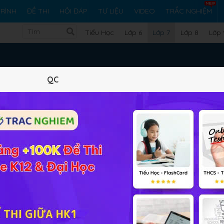
RÌNH
ĐỀ THI
HỎI ĐÁP
TƯ LIỆU
VIDEO
TRẮC NGHIỆM
Tiểu Học
Lớp 6
Lớp 7
Lớp 8
Lớp 
Ngữ Văn Lớp 7
QC
Bầy chim chìa vôi - Ng
■
Thực hành tiếng Việt tr
■
Đi lấy mật - Đoàn Giỏi
■
Kết Nối Tri Thức
Thực hành tiếng Việt tr
■
 1: Bầu trời tuổi thơ
Ngàn sao làm việc - V
■
Tóm tắt văn bản theo n
■
Củng cố, mở rộng Bài 1
■