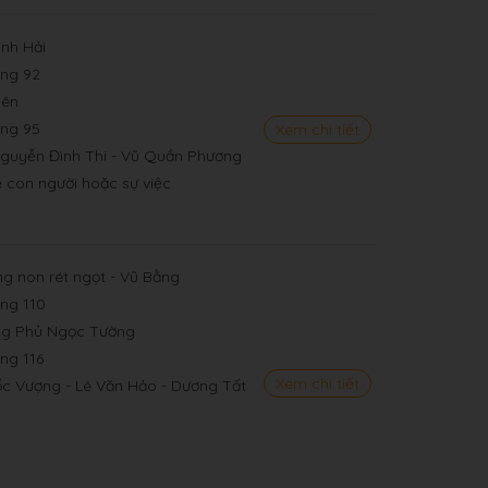
nh Hải
ang 92
yên
ang 95
Xem chi tiết
Nguyễn Đình Thi - Vũ Quần Phương
ề con người hoặc sự việc
g non rét ngọt - Vũ Bằng
ang 110
ng Phủ Ngọc Tường
ang 116
Xem chi tiết
ốc Vượng - Lê Văn Hảo - Dương Tất