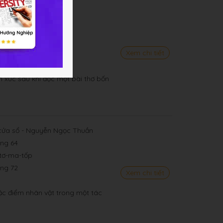
Nguyễn Khoa Điềm
ang 42
h Thảo
Tư
Xem chi tiết
ang 47
ữ hoặc năm chữ
ảm xúc sau khi đọc một bài thơ bốn
ửa sổ - Nguyễn Ngọc Thuần
ang 64
-tơ-ma-tốp
ang 72
Xem chi tiết
đặc điểm nhân vật trong một tác