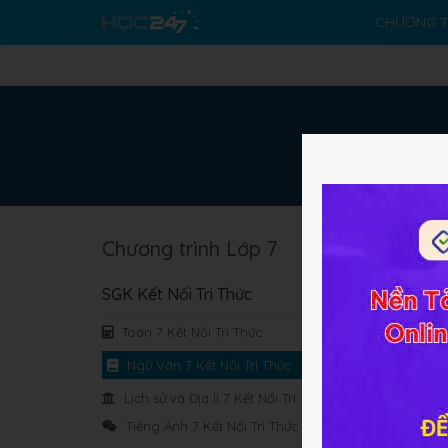
CHƯƠNG T
Chương trình Lớp 7
SGK Kết Nối Tri Thức
Toán 7 Kết Nối Tri Thức
Bài
Ngữ Văn 7 Kết Nối Tri Thức
Lịch sử và Địa lí 7 Kết Nối Tri Thức
Tiếng Anh 7 Kết Nối Tri Thức