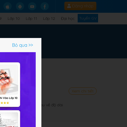
Đăng nhập
Tuyển GV
9
Lớp 10
Lớp 11
Lớp 12
Đại học
Bỏ qua >>
uyễn Quang Thiều
ang 17
ang 24
Xem chi tiết
õ Quảng
hững yêu cầu khác nhau về độ dài