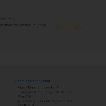
 sách mới
một nhân vật văn học yêu thích
Xem chi tiết
Xem nhiều nhất tuần
Video Toán nâng cao lớp 7
Tiếng gà trưa - Xuân Quỳnh - Ngữ văn 7
Cánh Diều
Quê hương - Tế Hanh - Ngữ văn 7 Kết
Nối Tri Thức