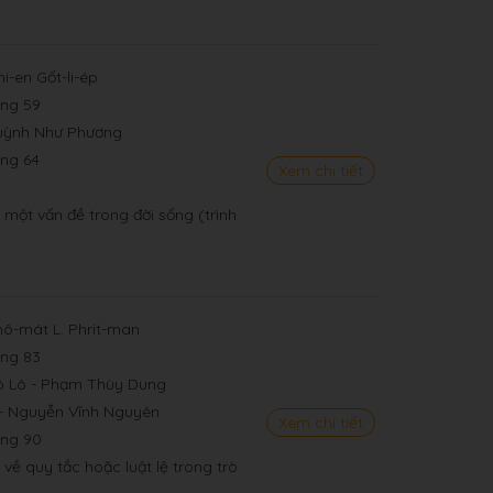
i-en Gốt-li-ép
ang 59
Huỳnh Như Phương
ang 64
Xem chi tiết
ề một vấn đề trong đời sống (trình
hô-mát L. Phrit-man
ang 83
Lô Lô - Phạm Thùy Dung
 - Nguyễn Vĩnh Nguyên
Xem chi tiết
ang 90
 về quy tắc hoặc luật lệ trong trò