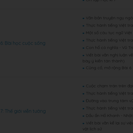
■
Văn bản truyện ngụ ng
■
Thực hành tiếng Việt tr
■
Một số câu tục ngữ Việ
■
Thực hành tiếng Việt tr
■
 6: Bài học cuộc sống
Con hổ có nghĩa - Vũ Tr
■
Viết bài văn nghị luận v
■
bày ý kiến tán thành)
Củng cố, mở rộng Bài 6
■
Cuộc chạm trán trên đạ
■
Thực hành tiếng Việt tr
■
Đường vào trung tâm vũ
■
Thực hành tiếng Việt tr
■
 7: Thế giới viễn tưởng
Dấu ấn Hồ Khanh - Nhật
■
Viết bài văn kể lại sự v
■
vật lịch sử