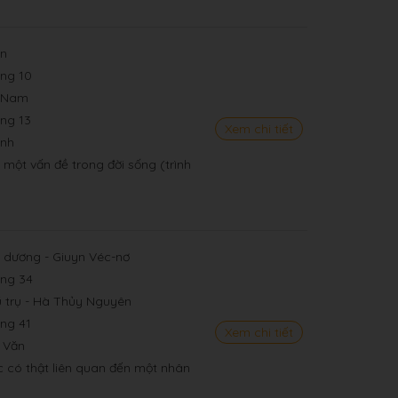
ôn
ang 10
t Nam
ang 13
Xem chi tiết
inh
ề một vấn đề trong đời sống (trình
i dương - Giuyn Véc-nơ
ang 34
 trụ - Hà Thủy Nguyên
ang 41
Xem chi tiết
 Văn
iệc có thật liên quan đến một nhân