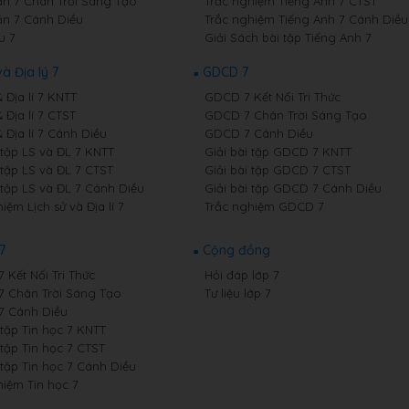
n 7 Chân Trời Sáng Tạo
Trắc nghiệm Tiếng Anh 7 CTST
n 7 Cánh Diều
Trắc nghiệm Tiếng Anh 7 Cánh Diều
u 7
Giải Sách bài tập Tiếng Anh 7
và Địa lý 7
GDCD 7
& Địa lí 7 KNTT
GDCD 7 Kết Nối Tri Thức
& Địa lí 7 CTST
GDCD 7 Chân Trời Sáng Tạo
& Địa lí 7 Cánh Diều
GDCD 7 Cánh Diều
 tập LS và ĐL 7 KNTT
Giải bài tập GDCD 7 KNTT
 tập LS và ĐL 7 CTST
Giải bài tập GDCD 7 CTST
 tập LS và ĐL 7 Cánh Diều
Giải bài tập GDCD 7 Cánh Diều
iệm Lịch sử và Địa lí 7
Trắc nghiệm GDCD 7
7
Cộng đồng
7 Kết Nối Tri Thức
Hỏi đáp lớp 7
 7 Chân Trời Sáng Tạo
Tư liệu lớp 7
 7 Cánh Diều
 tập Tin học 7 KNTT
 tập Tin học 7 CTST
 tập Tin học 7 Cánh Diều
hiệm Tin học 7