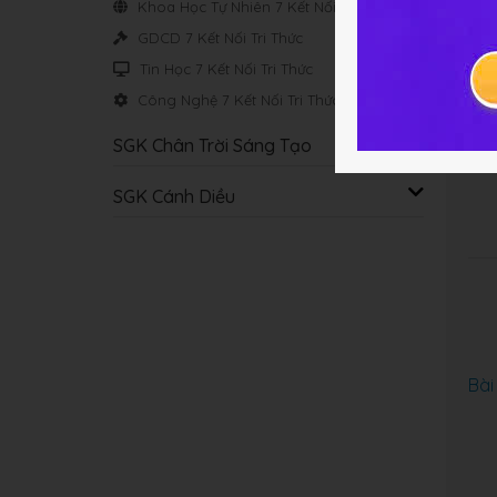
Khoa Học Tự Nhiên 7 Kết Nối Tri Thức
GDCD 7 Kết Nối Tri Thức
Tin Học 7 Kết Nối Tri Thức
Công Nghệ 7 Kết Nối Tri Thức
Bài
SGK Chân Trời Sáng Tạo
SGK Cánh Diều
Bài