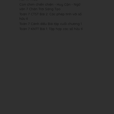
Con chim chiền chiện - Huy Cận - Ngữ
văn 7 Chân Trời Sáng Tạo
Toán 7 CTST Bài 2: Các phép tính với số
hữu tỉ
Toán 7 Cánh diều Bài tập cuối chương 1
Toán 7 KNTT Bài 1: Tập hợp các số hữu tỉ