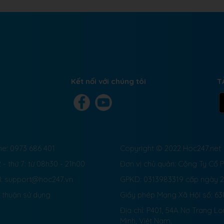
Kết nối với chúng tôi
T
ne: 0973 686 401
Copyright © 2022 Hoc247.net
 - thứ 7: từ 08h30 - 21h00
Đơn vị chủ quản: Công Ty Cổ
l: support@hoc247.vn
GPKD: 0313983319 cấp ngày 
 thuận sử dụng
Giấy phép Mạng Xã Hội số:
63
Địa chỉ: P401, 54A Nơ Trang L
Minh, Việt Nam.