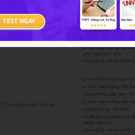
Đồng dao mùa xuân - 
■
Thực hành tiếng Việt tr
■
Gặp lá cơm nếp - Than
■
Trở gió - Nguyễn Ngọc 
■
 2: Khúc nhạc tâm hồn
Thực hành tiếng Việt tr
■
Tập làm bài thơ bốn ch
■
Viết đoạn văn ghi lại c
■
chữ hoặc năm chữ
Củng cố, mở rộng Bài 2
■
Vừa nhắm mắt vừa mở c
■
Thực hành tiếng Việt tr
■
Người thầy đầu tiên - Ai
■
Thực hành tiếng Việt tr
■
 3: Cội nguồn yêu thương
Quê hương - Tế Hanh
■
Viết bài văn phân tích 
■
phẩm văn học
Củng cố, mở rộng Bài 3
■