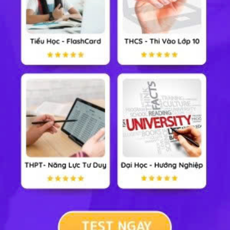
Giải bài tập Lịch Sử Chương 1 Bài 1
Giải bài tập Lịch Sử Chương 1 Bài 2
Giải bài tập Lịch Sử Chương 1 Bài 3
Giải bài tập Lịch Sử Chương 1 Bài 4
Giải bài tập Lịch Sử Chương 1 Bài 5
Giải bài tập Lịch Sử Chương 2: Trung Quốc từ thế
kỉ VII đến giữa thế kỉ XIX
Giải bài tập Lịch Sử Chương 2 Bài 6
Giải bài tập Lịch Sử Chương 2 Bài 7
Giải bài tập Lịch Sử Chương 3: Ấn Độ từ thế kỉ IV
đến giữa thế kỉ XIX
Giải bài tập Lịch Sử Chương 3 Bài 8
Giải bài tập Lịch Sử Chương 3 Bài 9
Giải bài tập Lịch Sử Chương 4: Đông Nam Á từ
nửa sau thế kỉ X đến nửa đầu thế kỉ XVI