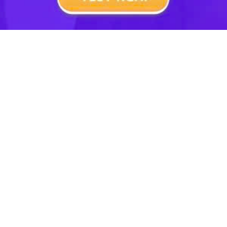
Giải bài tập Lịch Sử Chương 4 Bài 10
Giải bài tập Lịch Sử Chương 4 Bài 11
Giải bài tập Lịch Sử Chương 4 Bài 12
Giải bài tập Lịch Sử Chương 5: Việt Nam từ nửa
đầu thế kỉ X đến đầu thế kỉ XV
Giải bài tập Lịch Sử Chương 5 Bài 13
Giải bài tập Lịch Sử Chương 5 Bài 14
Giải bài tập Lịch Sử Chương 5 Bài 15
Giải bài tập Lịch Sử Chương 5 Bài 16
Giải bài tập Lịch Sử Chương 5 Bài 17
Giải bài tập Lịch Sử Chương 5 Bài 18
Giải bài tập Lịch Sử Chương 6: Việt Nam từ nửa
đầu thế kỉ XV đến đầu thế kỉ XVI
Giải bài tập Lịch Sử Chương 6 Bài 19
Giải bài tập Lịch Sử Chương 6 Bài 20
Giải bài tập Lịch Sử Chương 7: Vùng đất phía
Nam Việt Nam từ đầu thế kỉ X đến đầu thế kỉ XVI