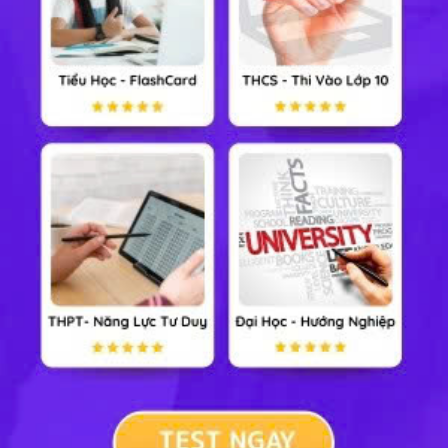
Chưa có câu hỏi nào. Em hãy trở thành người đầu
tiên đặt câu hỏi.
XEM NHANH CHƯƠNG TRÌNH LỚP 7
Toán 7
Ngữ văn 7
Tiếng Anh 7
Khoa học tự nhiên 7
Lịch sử và Địa lý 7
GDCD 7
Công nghệ 7