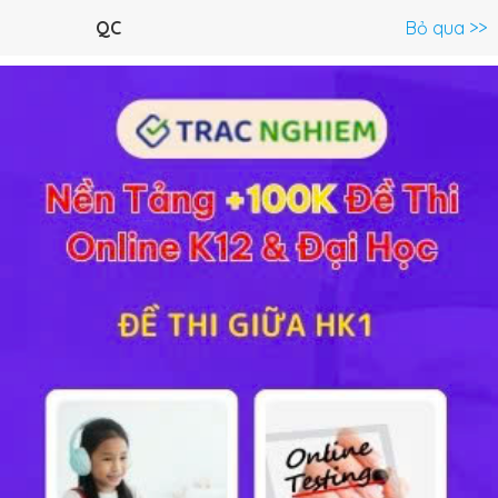
Menu
QC
Bỏ qua >>
C.Trình lớp 7 >
Toán 10
Toán 11
Toán 12
Toán 6
Toán 
Giải bài tập Công nghệ 7 Kết Nối Tri
Thức
Cùng HỌC247 tham khảo nội dung tài liệu
Hướng dẫn giải
chi tiết Giải bài tập Công nghệ 7 Kết Nối Tri Thức
. Tài liệu
được tổng hợp và biên soạn bám sát với chương trình
sách giáo khoa
Kết Nối Tri Thức
, được sắp xếp và bố trí
một cách logic, đầy đủ và có lời giải chi tiết và các
phương pháp giải nhằm giúp cho các em dễ dàng tham
khảo và ôn tập.
Giải bài tập Chương 1: Trồng Trọt
Giải bài tập Công Nghệ 7 Kết Nối Tri Thức Chương 1 Bài 1