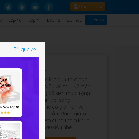
Đăng nhập
Tuyển GV
9
Lớp 10
Lớp 11
Lớp 12
Đại học
Bỏ qua >>
 7 năm 2023-2024
 luyện tập và đạt được kết quả thật cao
c em có thể tham khảo Bộ đề thi HK2 môn
ể rèn luyện và củng cố kiến thức trọng
tri thức, GDCD 7 Chân trời sáng
a hình thức thi online có giới hạn về
sức mình trước kì thi nhằm đánh giá lại
i chính thức. Mời các em cùng tham khảo
ới các đề thi online sau đây nhé.