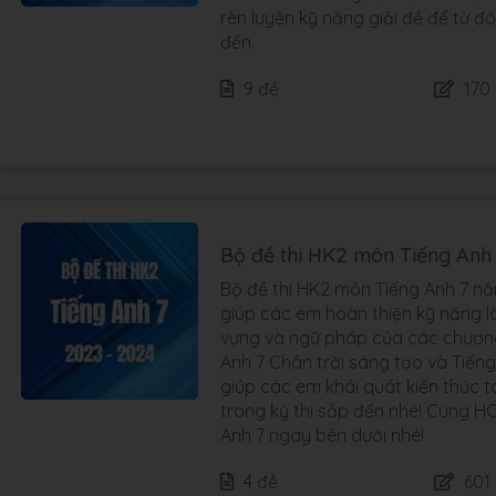
rèn luyện kỹ năng giải đề để từ đó
đến.
9 đề
170 
Bộ đề thi HK2 môn Tiếng An
Bộ đề thi HK2 môn Tiếng Anh 7 
giúp các em hoàn thiện kỹ năng là
vựng và ngữ pháp của các chương t
Anh 7 Chân trời sáng tạo và Tiếng
giúp các em khái quát kiến thức 
trong kỳ thi sắp đến nhé! Cùng HO
Anh 7 ngay bên dưới nhé!
4 đề
601 