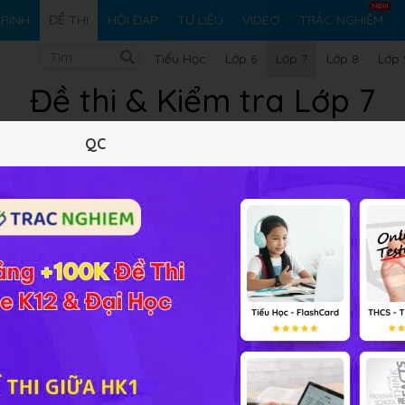
RÌNH
ĐỀ THI
HỎI ĐÁP
TƯ LIỆU
VIDEO
TRẮC NGHIỆM
Tiểu Học
Lớp 6
Lớp 7
Lớp 8
Lớp 
Đề thi & Kiểm tra Lớp 7
QC
Bộ đề thi HK2 môn GDCD lớp
Để có thêm nhiều tài liệu ôn tập,
trong kì thi Học kì 2 sắp đến, cá
GDCD 7 năm 2023-2024 dưới đây đ
tâm Chương trình GDCD 7 Kết nối 
tạo và GDCD 7 Cánh diều. Thông qu
thời gian các em sẽ vừa được thử 
năng lực trước khi bước vào kì th
nội dung chi tiết và thử sức mình v