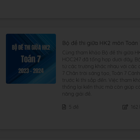
Bộ đề thi giữa HK2 môn Toán
Cùng tham khảo Bộ đề thi giữa 
HOC247 đã tổng hợp dưới đây. Bộ
từ các trường khác nhau với các c
7 Chân trời sáng tạo, Toán 7 Cánh
trước kì thi sắp đến. Việc tham k
thống lại kiến thức mà còn giúp c
năng giải đề.
5 đề
162 