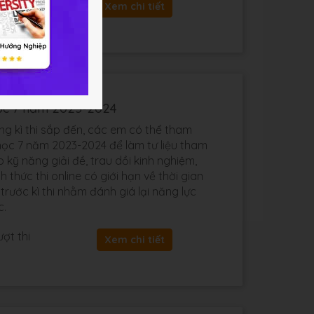
ợt thi
Xem chi tiết
học 7 năm 2023-2024
ng kì thi sắp đến, các em có thể tham
học 7 năm 2023-2024 để làm tư liệu tham
kỹ năng giải đề, trau dồi kinh nghiệm,
 thức thi online có giới hạn về thời gian
rước kì thi nhằm đánh giá lại năng lực
c.
ượt thi
Xem chi tiết