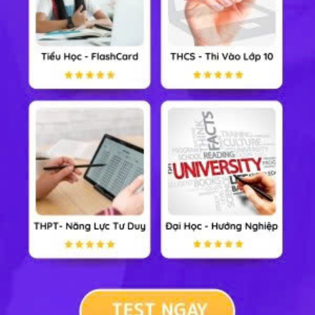
GDCD 7
Công nghệ 7
Tin học 7
Cộng đồng
Xem nhiều nhất tuần
Tiểu Học
Lớp 8
Lớp 11
Lớp 6
Lớp 9
Lớp 12
Lớp 7
Lớp 10
Đại Học
TẢI ỨNG DỤNG HỌC247