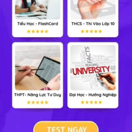
GDCD 7
Công nghệ 7
Tin học 7
Cộng đồng
Xem nhiều nhất tuần
Tiểu Học
Lớp 8
Lớp 11
Lớp 6
Lớp 9
Lớp 12
Lớp 7
Lớp 10
Đại Học
TẢI ỨNG DỤNG HỌC247