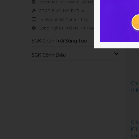
Khoa Học Tự Nhiên 8 Kết Nối Tri Thức
GDCD 8 Kết Nối Tri Thức
Tin Học 8 Kết Nối Tri Thức
Chư
Công Nghệ 8 Kết Nối Tri Thức
đến
SGK Chân Trời Sáng Tạo
SGK Cánh Diều
Chư
thế
Chư
kĩ 
các 