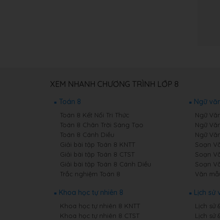
XEM NHANH CHƯƠNG TRÌNH LỚP 8
Toán 8
Ngữ văn
Toán 8 Kết Nối Tri Thức
Ngữ Văn 
Toán 8 Chân Trời Sáng Tạo
Ngữ Văn
Toán 8 Cánh Diều
Ngữ Văn
Giải bài tập Toán 8 KNTT
Soạn Vă
Giải bài tập Toán 8 CTST
Soạn Vă
Giải bài tập Toán 8 Cánh Diều
Soạn Vă
Trắc nghiệm Toán 8
Văn mẫ
Khoa học tự nhiên 8
Lịch sử 
Khoa học tự nhiên 8 KNTT
Lịch sử 
Khoa học tự nhiên 8 CTST
Lịch sử 