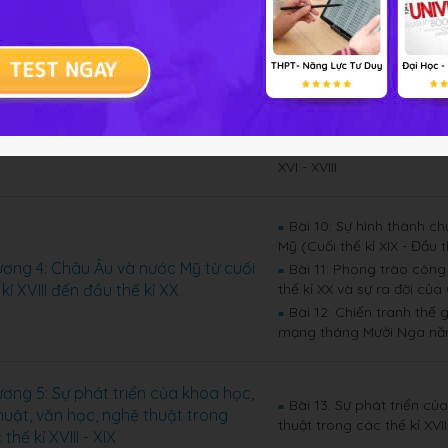
Bài 5: Cuộc xung đột Na
■
Bài 6: Công cuộc khai p
■
đến thế kỉ XVIII
ơng 3: Việt Nam từ đầu thế kỉ XVI
Bài 7: Khởi nghĩa nông d
■
 thế kỉ XVIII
Bài 8: Phong trào Tây S
■
Bài 9: Tình hình kinh tế,
■
XVI - XVIII
Bài 10: Sự hình thành c
■
Mỹ (Cuối thế kỉ XIX - Đầu t
ơng 4: Châu Âu và nước Mỹ từ cuối
Bài 11: Phong trào công 
■
 kỉ XVIII đến đầu thế kỉ XX
thế kỉ XX và sự ra đời củ
Bài 12: Chiến tranh thế 
■
mạng tháng Mười Nga nă
ơng 5: Sự phát triển của khoa học,
Bài 13: Sự phát triển củ
■
thuật, văn học, nghệ thuật trong
thuật trong các thế kỉ XVIII
thế kỉ XVIII - XIX