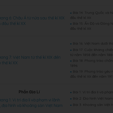
Bài 14: Trung Quốc và N
■
ơng 6: Châu Á từ nửa sau thế kỉ XIX
đầu thế kỉ XX
 đầu thế kỉ XX
Bài 15: Ấn Độ và Đông N
■
đầu thế kỉ XX
Bài 16: Việt Nam dưới th
■
Bài 17: Cuộc kháng chi
■
từ năm 1858 đến năm 188
ơng 7: Việt Nam từ thế kỉ XIX đến
Bài 18: Phong trào chố
■
 thế kỉ XX
1896
Bài 19: Phong trào yêu
■
đầu thế kỉ XX đến năm 191
Phần Địa Lí
Bài 1: Vị trí địa lí và ph
■
Bài 2: Địa hình Việt Nam
■
ơng 1: Vị trí địa lí và phạm vi lãnh
Bài 3: Khoáng sản Việt
, địa hình và khoáng sản Việt Nam
■