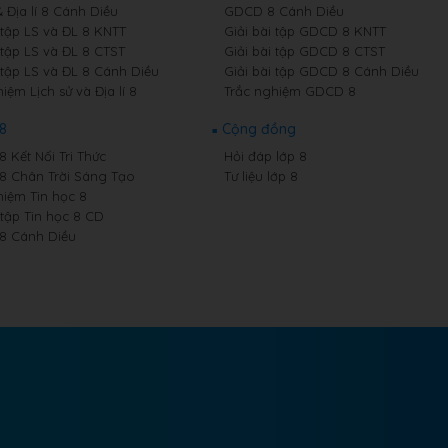
& Địa lí 8 Cánh Diều
GDCD 8 Cánh Diều
 tập LS và ĐL 8 KNTT
Giải bài tập GDCD 8 KNTT
 tập LS và ĐL 8 CTST
Giải bài tập GDCD 8 CTST
 tập LS và ĐL 8 Cánh Diều
Giải bài tập GDCD 8 Cánh Diều
iệm Lịch sử và Địa lí 8
Trắc nghiệm GDCD 8
 8
Cộng đồng
8 Kết Nối Tri Thức
Hỏi đáp lớp 8
 8 Chân Trời Sáng Tạo
Tư liệu lớp 8
hiệm Tin học 8
 tập Tin học 8 CD
 8 Cánh Diều