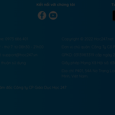
Kết nối với chúng tôi
T
ne: 0973 686 401
Copyright © 2022 Hoc247.net
 - thứ 7: từ 08h30 - 21h00
Đơn vị chủ quản: Công Ty Cổ
l: support@hoc247.vn
GPKD: 0313983319 cấp ngày 
 thuận sử dụng
Giấy phép Mạng Xã Hội số:
63
Địa chỉ: P401, 54A Nơ Trang L
Minh, Việt Nam.
Giám đốc Công ty CP Giáo Dục Học 247