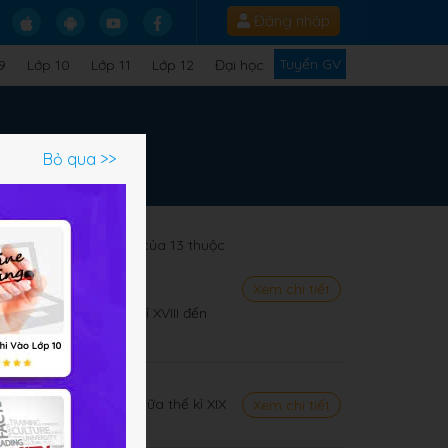
Đăng nhập
Tuyển GV
9
Lớp 10
Lớp 11
Lớp 12
Đại học
Bỏ qua >>
n tranh giành độc lập của 13 thuộc
Pháp cuối thế kỉ XVIII
Xem chi tiết
ghiệp (Nửa sau thế kỉ XVIII đến
 sau thế kỉ XVI đến giữa thế kỉ XIX
Xem chi tiết