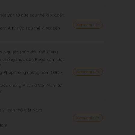
hật Bản từ nửa sau thế kỉ XIX đến
Xem chi tiết
am Á từ nửa sau thế kỉ XIX đến
ời Nguyễn (nửa đầu thế kỉ XIX)
ến chống thực dân Pháp xâm lược
4
Xem chi tiết
ng Pháp trong những năm 1885 -
 nước chống Pháp ở Việt Nam từ
7
ạm vi lãnh thổ Việt Nam
Xem chi tiết
 Nam