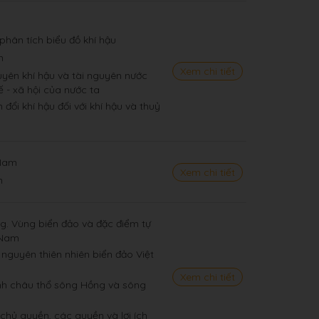
phân tích biểu đồ khí hậu
m
Xem chi tiết
guyên khí hậu và tài nguyên nước
tế - xã hội của nước ta
 đổi khí hậu đối với khí hậu và thuỷ
 Nam
Xem chi tiết
m
ng. Vùng biển đảo và đặc điểm tự
 Nam
i nguyên thiên nhiên biển đảo Việt
Xem chi tiết
nh châu thổ sông Hồng và sông
chủ quyền, các quyền và lợi ích