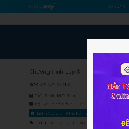
CHƯƠNG T
Chương trình Lớp 8
SGK Kết Nối Tri Thức
Chư
sau
Toán 8 Kết Nối Tri Thức
Ngữ Văn 8 Kết Nối Tri Thức
Chư
Lịch sử và Địa lí 8 Kết Nối Tri Thức
kỉ 
Tiếng Anh 8 Kết Nối Tri Thức