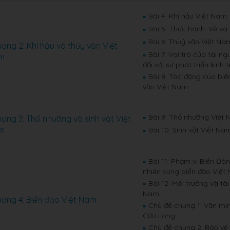
Bài 4: Khí hậu Việt Nam
■
Bài 5: Thực hành: Vẽ và 
■
Bài 6: Thuỷ văn Việt Na
■
ơng 2: Khí hậu và thủy văn Việt
Bài 7: Vai trò của tài n
m
■
đối với sự phát triển kinh 
Bài 8: Tác động của biến
■
văn Việt Nam
Bài 9: Thổ nhưỡng Việt
ơng 3: Thổ nhưỡng và sinh vật Việt
■
m
Bài 10: Sinh vật Việt Na
■
Bài 11: Phạm vi Biển Đô
■
nhiên vùng biển đảo Việt
Bài 12: Môi trường và tà
■
Nam
ơng 4: Biển đảo Việt Nam
Chủ đề chung 1: Văn mi
■
Cửu Long
Chủ đề chung 2: Bảo vệ 
■