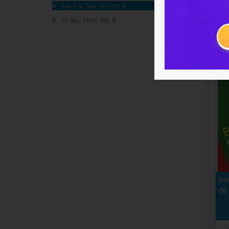
Nâ
■
Sách & Tạp chí lớp 8
2 -
■
Tư liệu khác lớp 8
4
Bà
đề