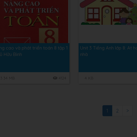
g cao và phát triển toán 8 tập 1
Unit 3 Tiếng Anh lớp 8: At 
Vũ Hữu Bình
nhà
3.34 MB
4124
4 KB
1
2
>