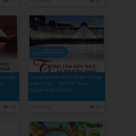
970
20.15 MB
664
 bài tập
Trọng tâm kiến thức và giải bài tập
ên –
toán 8 tập 1 – Bùi Văn Tuyên –
Nguyễn Đức Trường
958
26.62 MB
824