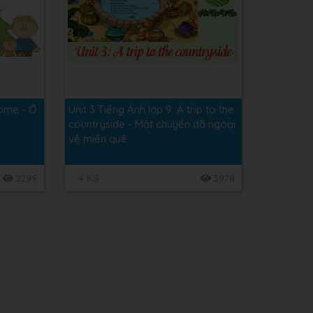
home - Ở
Unit 3 Tiếng Anh lớp 9: A trip to the
countryside - Một chuyến dã ngoại
về miền quê
2299
4 KB
3978