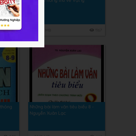
án Đại Số
168 câu hỏi lý thú về Vật lý
1183
59.38 MB
1167
 thông
Những bài làm văn tiêu biểu 8 -
Nguyễn Xuân Lạc