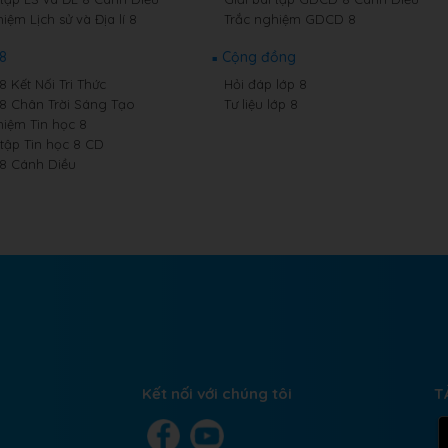
iệm Lịch sử và Địa lí 8
Trắc nghiệm GDCD 8
 8
Cộng đồng
8 Kết Nối Tri Thức
Hỏi đáp lớp 8
 8 Chân Trời Sáng Tạo
Tư liệu lớp 8
hiệm Tin học 8
 tập Tin học 8 CD
 8 Cánh Diều
Kết nối với chúng tôi
T