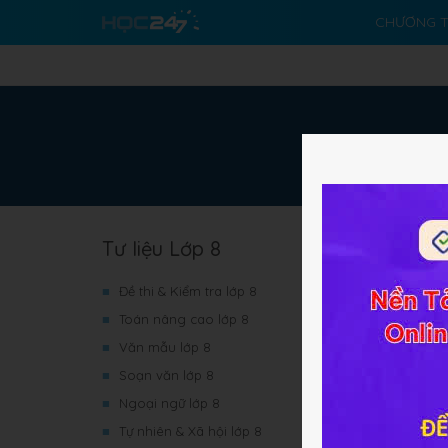
CHƯƠNG T
Tư liệu Lớp 8
■
Đề thi & Kiểm tra lớp 8
■
Toán nâng cao lớp 8
■
Văn mẫu lớp 8
■
Soạn văn lớp 8
■
Ngoại ngữ lớp 8
■
Tự nhiên & Xã hội lớp 8