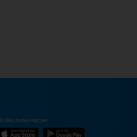
ẢI ỨNG DỤNG HỌC247