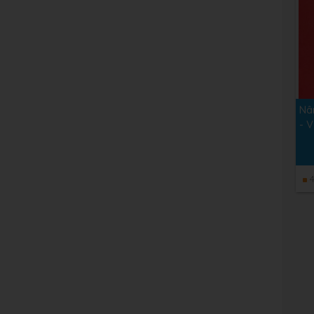
Nân
- 
4