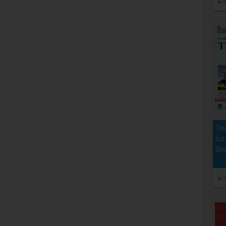
4
Tà
Sơ
Bì
2