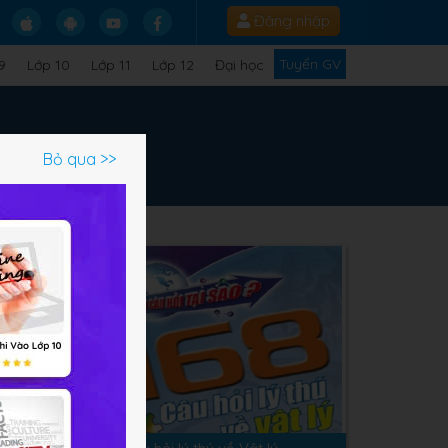
Đăng nhập
Tuyển GV
9
Lớp 10
Lớp 11
Lớp 12
Đại học
Bỏ qua >>