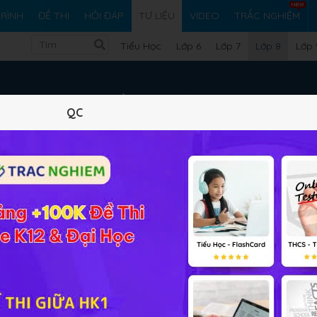
RÌNH
ĐỀ THI
HỎI ĐÁP
TƯ LIỆU
VIDEO
TRẮC NGHIỆM
Tiểu Học
Lớp 6
Lớp 7
Lớp 8
Lớp 
Tư liệu Lớp 8
QC