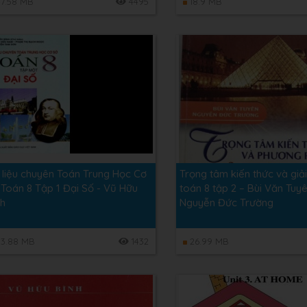
7.58 MB
4495
18.9 MB
i liệu chuyên Toán Trung Học Cơ
Trọng tâm kiến thức và giải
 Toán 8 Tập 1 Đại Số - Vũ Hữu
toán 8 tập 2 – Bùi Văn Tuy
nh
Nguyễn Đức Trường
3.88 MB
1432
26.99 MB