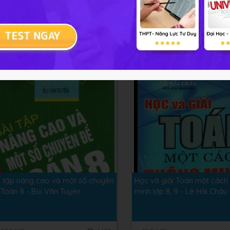
ng cao và phát triển toán 8 tập
Bồi dưỡng học sinh giỏi to
 Vũ Hữu Bình
8 - Trần Thị Vân Anh
3.39 MB
2976
124.62 MB
i tập nâng cao và một số chuyên
Học và giải Toán một cách
 Toán 8 - Bùi Văn Tuyên
minh lớp 8, 9 - Lê Hải Châu