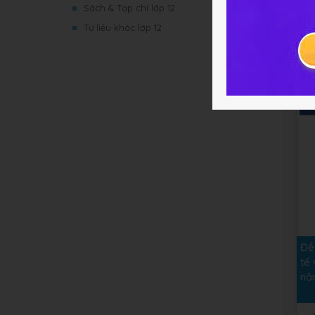
Đề
■
Sách & Tạp chí lớp 12
ng
■
Tư liệu khác lớp 12
3
Đề
tế 
nă