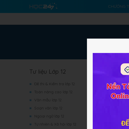
CHƯƠNG T
Tư liệu Lớp 12
■
Đề thi & Kiểm tra lớp 12
■
Toán nâng cao lớp 12
■
Văn mẫu lớp 12
■
Soạn văn lớp 12
■
Ngoại ngữ lớp 12
■
Tự nhiên & Xã hội lớp 12