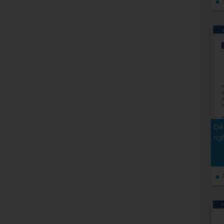
7
Đề
ng
7