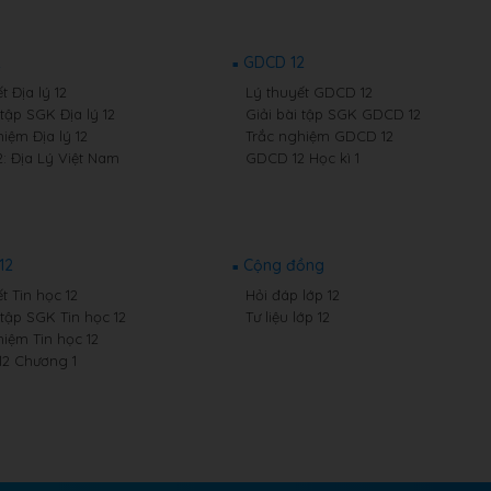
2
GDCD 12
t Địa lý 12
Lý thuyết GDCD 12
 tập SGK Địa lý 12
Giải bài tập SGK GDCD 12
iệm Địa lý 12
Trắc nghiệm GDCD 12
2: Địa Lý Việt Nam
GDCD 12 Học kì 1
12
Cộng đồng
t Tin học 12
Hỏi đáp lớp 12
 tập SGK Tin học 12
Tư liệu lớp 12
hiệm Tin học 12
12 Chương 1