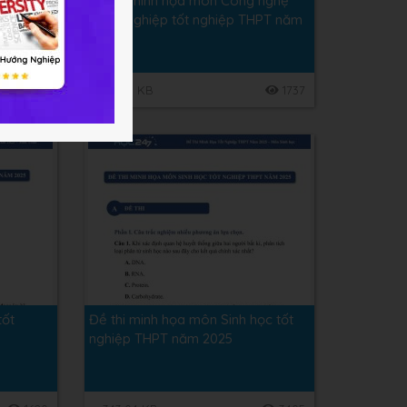
c tốt
Đề thi minh họa môn Công nghệ
Nông nghiệp tốt nghiệp THPT năm
2025
845
333.15 KB
1737
tốt
Đề thi minh họa môn Sinh học tốt
nghiệp THPT năm 2025