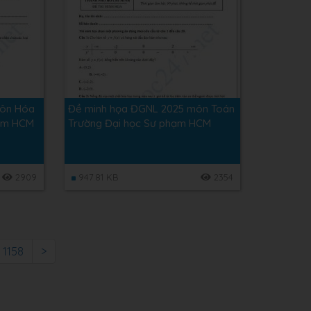
môn Hóa
Đề minh họa ĐGNL 2025 môn Toán
hạm HCM
Trường Đại học Sư phạm HCM
2909
947.81 KB
2354
1158
>