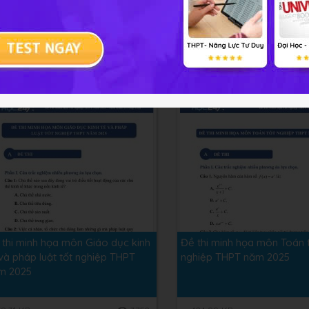
 thi minh họa môn Hóa học tốt
Đề thi minh họa môn Tin họ
hiệp THPT năm 2025
nghiệp THPT năm 2025
06.01 KB
2271
84.12 KB
 thi minh họa môn Giáo dục kinh
Đề thi minh họa môn Toán 
và pháp luật tốt nghiệp THPT
nghiệp THPT năm 2025
m 2025