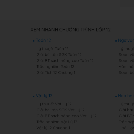
XEM NHANH CHƯƠNG TRÌNH LỚP 12
Toán 12
Ngữ văn
Lý thuyết Toán 12
Lý thuy
Giải bài tập SGK Toán 12
Soạn vă
Giải BT sách nâng cao Toán 12
Soạn vă
Trắc nghiệm Toán 12
Văn mẫu
Giải Tích 12 Chương 1
Soạn bà
Vật lý 12
Hoá học
Lý thuyết Vật Lý 12
Lý thuy
Giải bài tập SGK Vật Lý 12
Giải bà
Giải BT sách nâng cao Vật Lý 12
Giải BT
Trắc nghiệm Vật Lý 12
Trắc ng
Vật lý 12 Chương 1
Hoá Học