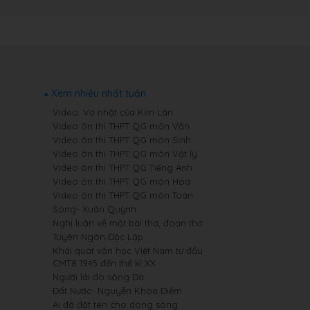
Xem nhiều nhất tuần
Video: Vợ nhặt của Kim Lân
Video ôn thi THPT QG môn Văn
Video ôn thi THPT QG môn Sinh
Video ôn thi THPT QG môn Vật lý
Video ôn thi THPT QG Tiếng Anh
Video ôn thi THPT QG môn Hóa
Video ôn thi THPT QG môn Toán
Sóng- Xuân Quỳnh
Nghị luận về một bài thơ, đoạn thơ
Tuyên Ngôn Độc Lập
Khái quát văn học Việt Nam từ đầu
CMT8 1945 đến thế kỉ XX
Người lái đò sông Đà
Đất Nước- Nguyễn Khoa Điềm
Ai đã đặt tên cho dòng sông