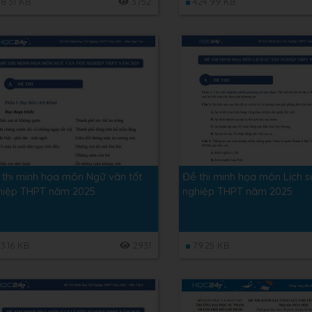
8.31 KB
3752
424.99 KB
 thi minh họa môn Ngữ văn tốt
Đề thi minh họa môn Lịch s
hiệp THPT năm 2025
nghiệp THPT năm 2025
3.16 KB
2931
79.25 KB