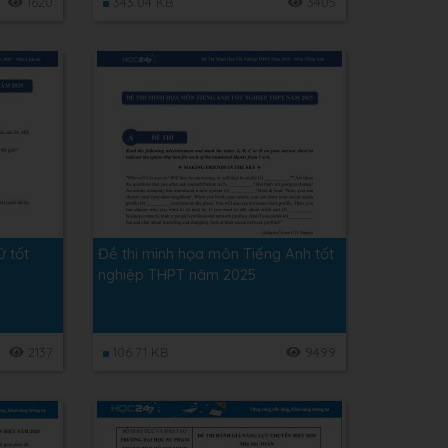
1620
343.04 KB
3405
ử tốt
Đề thi minh họa môn Tiếng Anh tốt
nghiệp THPT năm 2025
2137
106.71 KB
9499