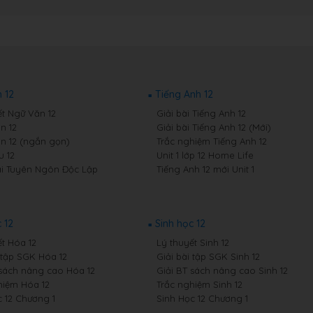
 12
Tiếng Anh 12
ết Ngữ Văn 12
Giải bài Tiếng Anh 12
n 12
Giải bài Tiếng Anh 12 (Mới)
n 12 (ngắn gọn)
Trắc nghiệm Tiếng Anh 12
 12
Unit 1 lớp 12 Home Life
i Tuyên Ngôn Độc Lập
Tiếng Anh 12 mới Unit 1
 12
Sinh học 12
ết Hóa 12
Lý thuyết Sinh 12
i tập SGK Hóa 12
Giải bài tập SGK Sinh 12
 sách nâng cao Hóa 12
Giải BT sách nâng cao Sinh 12
hiệm Hóa 12
Trắc nghiệm Sinh 12
 12 Chương 1
Sinh Học 12 Chương 1