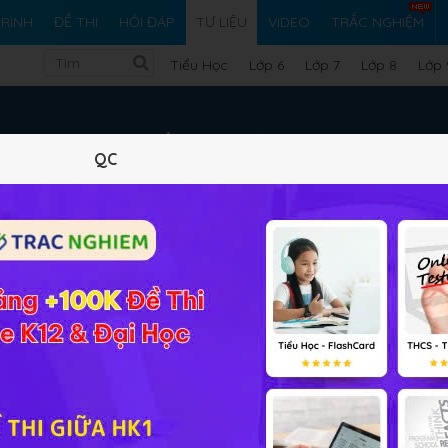
RÌNH
ĐỀ THI
HỎI ĐÁP
TƯ LIỆU
VIDEO
TRẮC NGHIỆM
Tiểu Học
Lớp 6
Lớp 7
Lớp 8
Lớp 
Tư liệu Lớp 12
QC