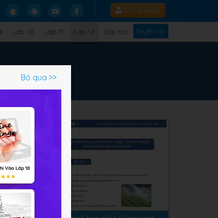
Đăng nhập
Tuyển GV
9
Lớp 10
Lớp 11
Lớp 12
Đại học
Bỏ qua >>