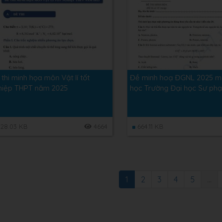
thi minh họa môn Vật lí tốt
Đề minh hoạ ĐGNL 2025 
hiệp THPT năm 2025
học Trường Đại học Sư p
28.03 KB
4664
664.11 KB
1
2
3
4
5
...