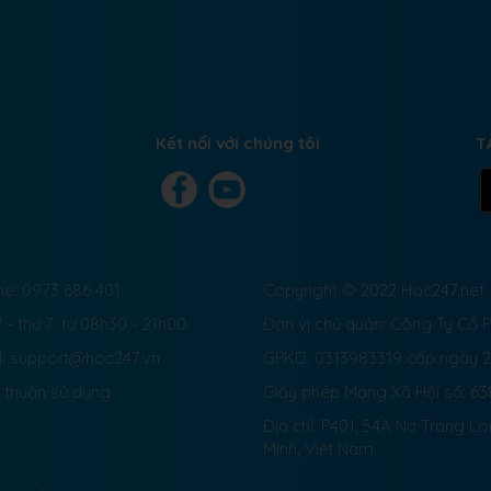
Kết nối với chúng tôi
T
ne: 0973 686 401
Copyright © 2022 Hoc247.net
 - thứ 7: từ 08h30 - 21h00
Đơn vị chủ quản: Công Ty Cổ
l: support@hoc247.vn
GPKD: 0313983319 cấp ngày 
 thuận sử dụng
Giấy phép Mạng Xã Hội số:
63
Địa chỉ: P401, 54A Nơ Trang L
Minh, Việt Nam.