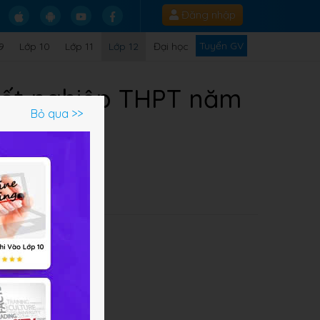
Đăng nhập
Tuyển GV
9
Lớp 10
Lớp 11
Lớp 12
Đại học
tốt nghiệp THPT năm
Bỏ qua >>
về