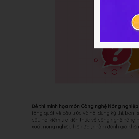
Đề thi minh họa môn Công nghệ Nông nghiệp
tổng quát về cấu trúc và nội dung kỳ thi, bám
câu hỏi kiểm tra kiến thức về công nghệ nông n
xuất nông nghiệp hiện đại, nhằm đánh giá khả 