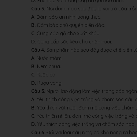
D.
Phù hợp với trồng cây ăn quả lâu năm.
Câu 3.
Nội dung nào sau đây là vai trò của trồn
A
. Đảm bảo an ninh lương thực.
B.
Đảm bảo chủ quyền biển đảo.
C.
Cung cấp gỗ cho xuất khẩu.
D.
Cung cấp sức kéo cho chăn nuôi.
Câu 4.
Sản phẩm nào sau đây được chế biến t
A.
Nước mắm.
B.
Nem chua.
C.
Ruốc cá.
D.
Rượu vang.
Câu 5.
Người lao động làm việc trong các ngà
A.
Yêu thích công việc trồng và chăm sóc cây 
B.
Yêu thích vật nuôi, đam mê công việc chăm 
C.
Yêu thiên nhiên, đam mê công việc trồng và
D.
Yêu thích công việc trồng và chăm sóc hoa,
Câu 6.
Đối với loài cây rừng có khả năng ra ho