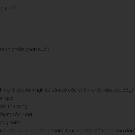
g trọt?
ừ sản phẩm chăn nuôi?
nh nghề của lâm nghiệp cần có các phẩm chất nào sau đây?
ăn quả.
sóc thú cưng.
 chăm sóc rừng.
 cây cảnh.
a và đậu quả, giai đoạn thành thục có đặc điểm nào sau đây