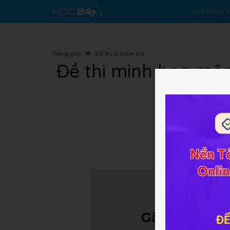
CHƯƠNG T
Trang chủ
Đề thi & Kiểm tra
Đề thi minh họa mô