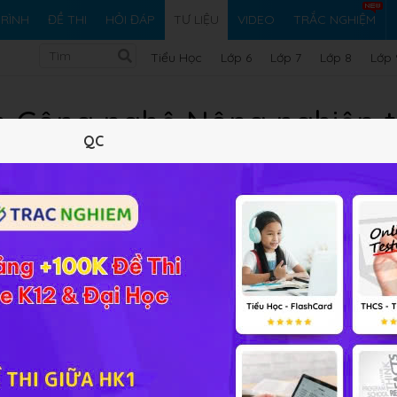
RÌNH
ĐỀ THI
HỎI ĐÁP
TƯ LIỆU
VIDEO
TRẮC NGHIỆM
Tiểu Học
Lớp 6
Lớp 7
Lớp 8
Lớp 
n Công nghệ Nông nghiệp 
QC
2025
22/10/2024
333.15 KB
1740 lượt xem
0 tải 
Tóm tắt nội dung
Xem online
Tải về