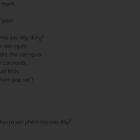
ả mạnh.
 giảm.
.
g nào sau đây đúng?
 con người.
te cho con người.
 con người.
uất khẩu.
nhóm giáp xác?
ể tạo ra sản phẩm nào sau đây?