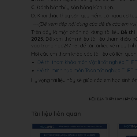
C.
Đánh bắt thủy sản bằng kích điện.
D.
Khai thác thủy sản quý hiếm, có nguy cơ tuy
---(Để xem tiếp nội dung của đề thi các em v
Trên đây là một phần nội dung tài liệu
Đề thi
2025​.
Để xem thêm nhiều tài liệu tham khảo 
vào trang hoc247.net để tải tài liệu về máy tính.
Mời các em tham khảo các tài liệu có liên quan
Đề thi tham khảo môn Vật lí tốt nghiệp TH
Đề thi minh họa môn Toán tốt nghiệp THPT
Hy vọng tài liệu này sẽ giúp các em học sinh ôn
Tài liệu liên quan