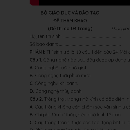
BỘ GIÁO DỤC VÀ ĐÀO TẠO
ĐỀ THAM KHẢO
(Đề thi có 04 trang)
Thời gian
Họ, tên thí sinh: ...................................................................
Số báo danh: .......................................................................
PHẦN I:
Thí sinh trả lời từ câu 1 đến câu 24. Mỗi
Câu 1.
Công nghệ nào sau đây được áp dụng tr
A.
Công nghệ tưới nhỏ giọt.
B.
Công nghệ tưới phun mưa.
C.
Công nghệ khí canh.
D.
Công nghệ thủy canh.
Câu 2.
Trồng trọt trong nhà kính có đặc điểm 
A.
Cây trồng không cần chăm sóc vẫn sinh trưởn
B.
Chi phí đầu tư thấp, hiệu quả kinh tế cao.
C.
Cây trồng tránh được các tác động bất lợi củ