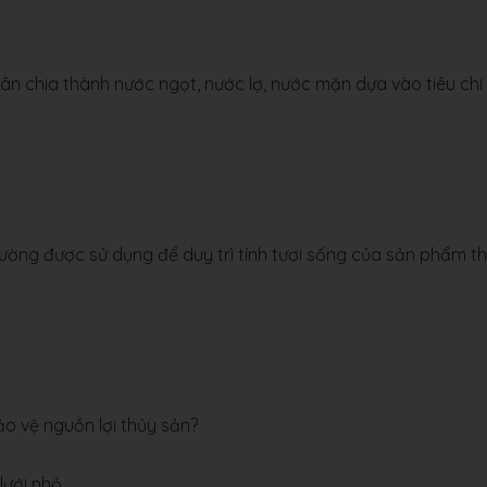
n chia thành nước ngọt, nước lợ, nước mặn dựa vào tiêu chí
ng được sử dụng để duy trì tính tươi sống của sản phẩm t
 vệ nguồn lợi thủy sản?
ưới nhỏ.