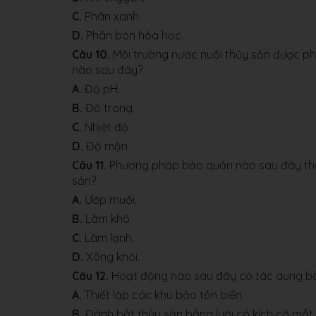
C.
Phân xanh.
D.
Phân bón hóa học.
Câu 10.
Môi trường nước nuôi thủy sản được phâ
nào sau đây?
A.
Độ pH.
B.
Độ trong.
C.
Nhiệt độ.
D.
Độ mặn.
Câu 11.
Phương pháp bảo quản nào sau đây thườ
sản?
A.
Ướp muối.
B.
Làm khô.
C.
Làm lạnh.
D.
Xông khói.
Câu 12.
Hoạt động nào sau đây có tác dụng bảo
A.
Thiết lập các khu bảo tồn biển.
B.
Đánh bắt thủy sản bằng lưới có kích cỡ mắt l