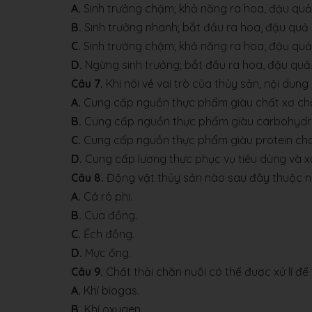
A.
Sinh trưởng chậm; khả năng ra hoa, đậu qu
B.
Sinh trưởng nhanh; bắt đầu ra hoa, đậu quả
C.
Sinh trưởng chậm; khả năng ra hoa, đậu quả
D.
Ngừng sinh trưởng; bắt đầu ra hoa, đậu quả
Câu 7.
Khi nói về vai trò của thủy sản, nội dun
A.
Cung cấp nguồn thực phẩm giàu chất xơ cho
B.
Cung cấp nguồn thực phẩm giàu carbohydra
C.
Cung cấp nguồn thực phẩm giàu protein cho
D.
Cung cấp lương thực phục vụ tiêu dùng và x
Câu 8.
Động vật thủy sản nào sau đây thuộc 
A.
Cá rô phi.
B.
Cua đồng.
C.
Ếch đồng.
D.
Mực ống.
Câu 9.
Chất thải chăn nuôi có thể được xử lí đ
A.
Khí biogas.
B.
Khí oxygen.