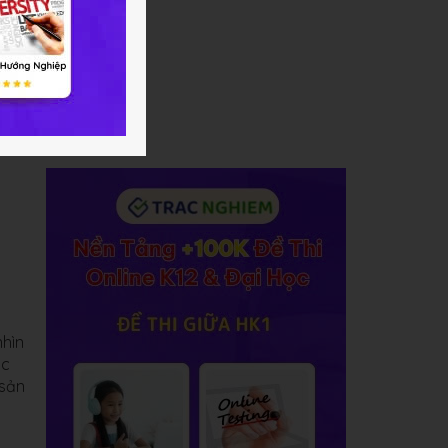
nhìn
ác
 sản