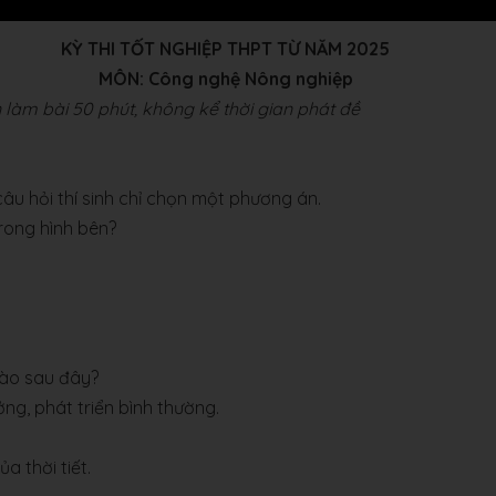
KỲ THI TỐT NGHIỆP THPT TỪ NĂM 2025
MÔN: Công nghệ Nông nghiệp
 làm bài 50 phút, không kể thời gian phát đề
 câu hỏi thí sinh chỉ chọn một phương án.
ong hình bên?
nào sau đây?
g, phát triển bình thường.
a thời tiết.