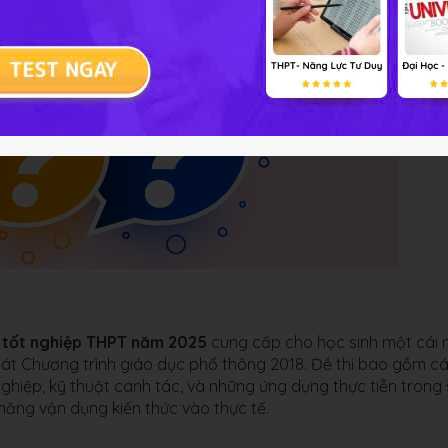
 tốt nghiệp THPT năm 2025
cung cấp cho học sinh một cái 
 sát Chương trình giáo dục phổ thông 2018. Đề thi bao gồm c
ghiệp, kỹ thuật canh tác, và những ứng dụng thực tiễn trong
năng vận dụng kiến thức vào thực tế.