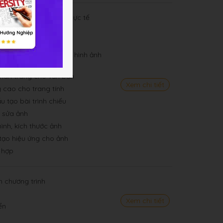
 giải quyết bài toán thực tế
liệu
liệu
h sách dạng liệt kê và hình ảnh
chân trang cho văn bản
Xem chi tiết
 cao cho trang tính
u tạo bài trình chiếu
 sửa ảnh
ình, kích thước ảnh
tạo hiệu ứng cho ảnh
 hợp
n chương trình
Xem chi tiết
ển