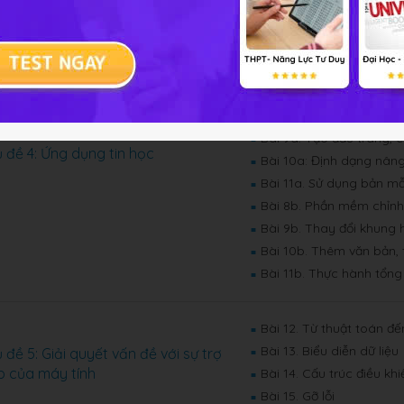
Bài 5. Sử dụng bảng tính
■
Bài 6: Sắp xếp và lọc dữ 
■
Bài 7: Trực quan hoá dữ 
■
Bài 8a: Làm việc với dan
■
trong văn bản
Bài 9a: Tạo đầu trang, 
■
 đề 4: Ứng dụng tin học
Bài 10a: Định dạng nâng
■
Bài 11a. Sử dụng bản mẫ
■
Bài 8b. Phần mềm chỉnh
■
Bài 9b. Thay đổi khung h
■
Bài 10b. Thêm văn bản, 
■
Bài 11b. Thực hành tổng
■
Bài 12. Từ thuật toán đế
■
Bài 13. Biểu diễn dữ liệu
 đề 5: Giải quyết vấn đề với sự trợ
■
p của máy tính
Bài 14. Cấu trúc điều khi
■
Bài 15. Gỡ lỗi
■