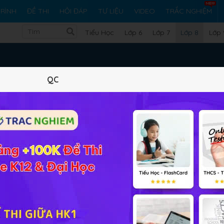
RÌNH
ĐỀ THI
HỎI ĐÁP
TƯ LIỆU
VIDEO
TRẮC NGHIỆM
Tiểu Học
Lớp 6
Lớp 7
Lớp 8
Lớp 
Tin Học Lớp 8
QC
 đề 1: Máy tính và cộng đồng
Bài 1: Lược sử công cụ t
■
Bài 2: Thông tin trong m
 đề 2: Tổ chức lưu trữ, tìm kiếm và
■
o đổi thông tin
Bài 3: Thực hành khai th
■
 đề 3. Đạo đức, pháp luật và văn
Bài 4. Đạo đức và văn h
■
 trong môi trường số
thuật số