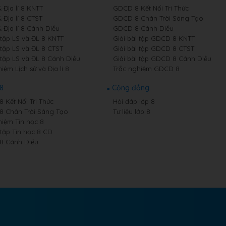
& Địa lí 8 KNTT
GDCD 8 Kết Nối Tri Thức
& Địa lí 8 CTST
GDCD 8 Chân Trời Sáng Tạo
& Địa lí 8 Cánh Diều
GDCD 8 Cánh Diều
 tập LS và ĐL 8 KNTT
Giải bài tập GDCD 8 KNTT
 tập LS và ĐL 8 CTST
Giải bài tập GDCD 8 CTST
 tập LS và ĐL 8 Cánh Diều
Giải bài tập GDCD 8 Cánh Diều
iệm Lịch sử và Địa lí 8
Trắc nghiệm GDCD 8
 8
Cộng đồng
8 Kết Nối Tri Thức
Hỏi đáp lớp 8
 8 Chân Trời Sáng Tạo
Tư liệu lớp 8
hiệm Tin học 8
 tập Tin học 8 CD
 8 Cánh Diều