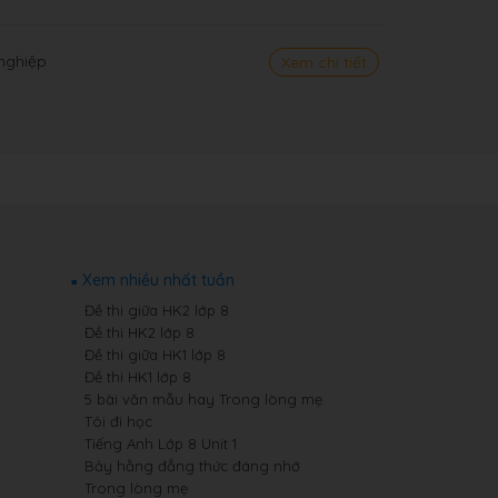
 nghiệp
Xem chi tiết
Xem nhiều nhất tuần
Đề thi giữa HK2 lớp 8
Đề thi HK2 lớp 8
Đề thi giữa HK1 lớp 8
Đề thi HK1 lớp 8
5 bài văn mẫu hay Trong lòng mẹ
Tôi đi học
Tiếng Anh Lớp 8 Unit 1
Bảy hằng đẳng thức đáng nhớ
Trong lòng mẹ