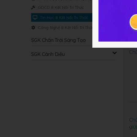
GDCD 8 Kết Nối Tri Thức
Tin Học 8 Kết Nối Tri Thức
Công Nghệ 8 Kết Nối Tri Thức
SGK Chân Trời Sáng Tạo
Chủ
SGK Cánh Diều
Chủ
giú