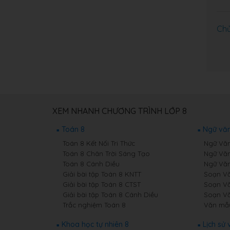
Chủ
XEM NHANH CHƯƠNG TRÌNH LỚP 8
Toán 8
Ngữ văn
Toán 8 Kết Nối Tri Thức
Ngữ Văn 
Toán 8 Chân Trời Sáng Tạo
Ngữ Văn
Toán 8 Cánh Diều
Ngữ Văn
Giải bài tập Toán 8 KNTT
Soạn Vă
Giải bài tập Toán 8 CTST
Soạn Vă
Giải bài tập Toán 8 Cánh Diều
Soạn Vă
Trắc nghiệm Toán 8
Văn mẫ
Khoa học tự nhiên 8
Lịch sử 