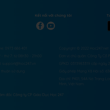
Kết nối với chúng tôi
T
ne: 0973 686 401
Copyright © 2022 Hoc247.net
 - thứ 7: từ 08h30 - 21h00
Đơn vị chủ quản: Công Ty Cổ
l: support@hoc247.vn
GPKD: 0313983319 cấp ngày 
 thuận sử dụng
Giấy phép Mạng Xã Hội số:
63
Địa chỉ: P401, 54A Nơ Trang L
Minh, Việt Nam.
Giám đốc Công ty CP Giáo Dục Học 247