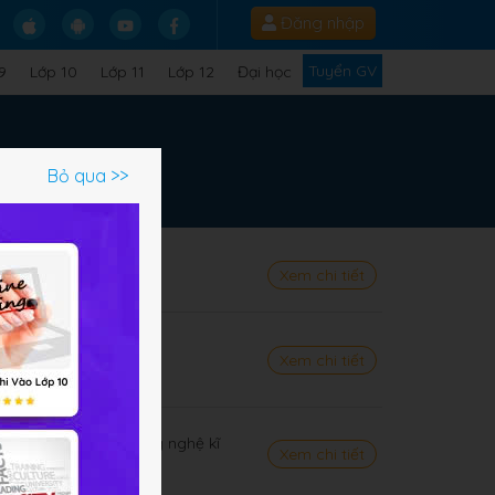
Đăng nhập
Tuyển GV
9
Lớp 10
Lớp 11
Lớp 12
Đại học
Bỏ qua >>
ính toán
Xem chi tiết
ôi trường số
Xem chi tiết
ác thông tin số
oá trong sử dụng công nghệ kĩ
Xem chi tiết