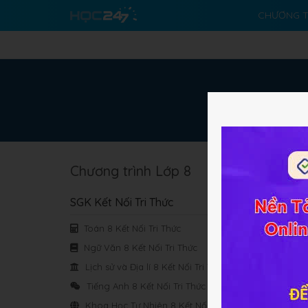
CHƯƠNG T
Chương trình Lớp 8
Chủ
SGK Kết Nối Tri Thức
Chủ
Toán 8 Kết Nối Tri Thức
tra
Ngữ Văn 8 Kết Nối Tri Thức
Lịch sử và Địa lí 8 Kết Nối Tri Thức
Chủ
Tiếng Anh 8 Kết Nối Tri Thức
hoá
Khoa Học Tự Nhiên 8 Kết Nối Tri Thức