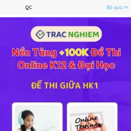
Menu
QC
Bỏ qua >>
C.Trình lớp 8 >
Toán 10
Toán 11
Toán 12
Toán 6
Toán 
Giải bài tập Lịch sử và Địa lí 8 Cánh Diều
Để giúp các em học sinh lớp 8 có thể ôn tập hiệu quả và
củng cố kiến thức môn Lịch sử và Địa lí 8, HỌC247 xin gửi
đến các em tài liệu
Hướng dẫn giải chi tiết bài tập Lịch
sử và Địa lí 8 Cánh Diều
được tổng hợp và biên soạn bám
sát với chương trình sách giáo khoa, nội dung phần hướng
dẫn giải được trình bày rõ ràng, chi tiết. Hi vọng đây sẽ là
một tài liệu bổ ích không chỉ giúp cho các em học sinh lớp
8 học tập tốt mà còn là tài liệu cho quý thầy cô sử dụng
trong quá trình giảng dạy của mình.
Giải bài tập Lịch Sử 8 Chương 1: Châu Âu và
Bắc Mỹ từ nửa sau thế kỉ XVI đến thế kỉ