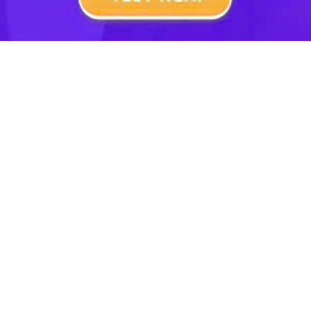
kỉ XX
Giải bài tập Lịch Sử 8 Cánh diều Chương 3 Bài 9
Giải bài tập Lịch Sử 8 Cánh diều Chương 4 Bài 10
Giải bài tập Lịch Sử 8 Cánh diều Chương 4 Bài 11
Giải bài tập Lịch Sử 8 Chương 5: Sự phát
triển của khoa học, kĩ thuật, văn học, nghệ
thuật trong các thế kỉ XVIII – XIX
Giải bài tập Lịch Sử 8 Cánh diều Chương 5 Bài 12
Giải bài tập Lịch Sử 8 Chương 6: Châu Á từ
nửa sau thế kỉ XIX đến đầu thế kỉ XX
Giải bài tập Lịch Sử 8 Cánh diều Chương 6 Bài 13
Giải bài tập Lịch Sử 8 Cánh diều Chương 6 Bài 14
Giải bài tập Lịch Sử 8 Chương 7: Việt Nam
từ thế kỉ XIX đến đầu thế kỉ XX