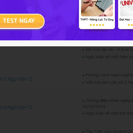
Tuyên Ngôn Độc Lập - H
■
n 3 Ngữ Văn 12
Giữ gìn sự trong sáng củ
■
Nguyễn Đình Chiểu, ngô
■
dân tộc
Mấy ý nghĩ về thơ - Ngu
n 4 Ngữ Văn 12
■
Đô-xtôi-ép-xki - X.Xvai-
■
Nghị luận về một hiện t
■
Phong cách ngôn ngữ k
■
n 5 Ngữ Văn 12
Viết bài làm văn số 2: Ng
■
Thông điệp nhân ngày t
■
01/12/2003
n 6 Ngữ Văn 12
Nghị luận về một bài thơ
■
Tây Tiến của Quang D
■