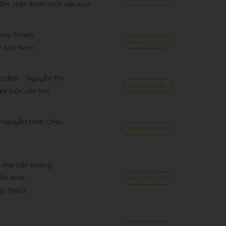
ẩm, một đoạn trích văn xuôi
rung Thành
Xem chi tiết
 - Sơn Nam
a đình - Nguyễn Thi
Xem chi tiết
ghị luận văn học
- Nguyễn Minh Châu
Xem chi tiết
 - Ma Văn Kháng
yễn Khải
Xem chi tiết
ếp theo)