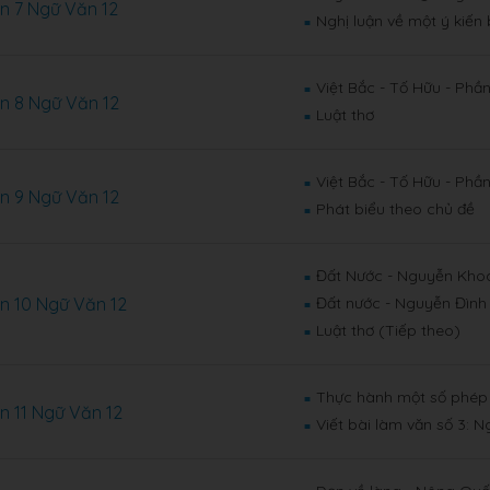
n 7 Ngữ Văn 12
Nghị luận về một ý kiến
■
Việt Bắc - Tố Hữu - Phần
■
n 8 Ngữ Văn 12
Luật thơ
■
Việt Bắc - Tố Hữu - Phầ
■
n 9 Ngữ Văn 12
Phát biểu theo chủ đề
■
Đất Nước - Nguyễn Kho
■
n 10 Ngữ Văn 12
Đất nước - Nguyễn Đình
■
Luật thơ (Tiếp theo)
■
Thực hành một số phép
■
n 11 Ngữ Văn 12
Viết bài làm văn số 3: N
■