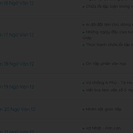
n 16 Ngữ Văn 12
Chữa lỗi lập luận trong 
■
Ai đã đặt tên cho dòng
■
Những ngày đầu của nư
■
n 17 Ngữ Văn 12
Giáp
Thực hành chữa lỗi lập l
■
n 18 Ngữ Văn 12
Ôn tập phần văn học
■
Vợ chồng A Phủ - Tô Ho
■
n 19 Ngữ Văn 12
Viết bài làm văn số 5: N
■
n 20 Ngữ Văn 12
Nhân vật giao tiếp
■
Vợ Nhặt - Kim Lân
■
n 21 Ngữ Văn 12