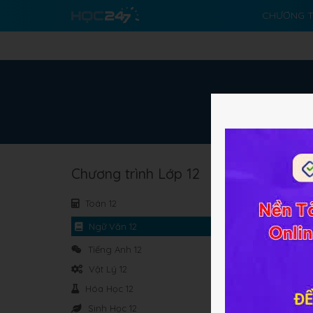
CHƯƠNG T
Chương trình Lớp 12
Tuầ
Toán 12
Ngữ Văn 12
Tiếng Anh 12
Tuầ
Vật Lý 12
Hóa Học 12
Sinh Học 12