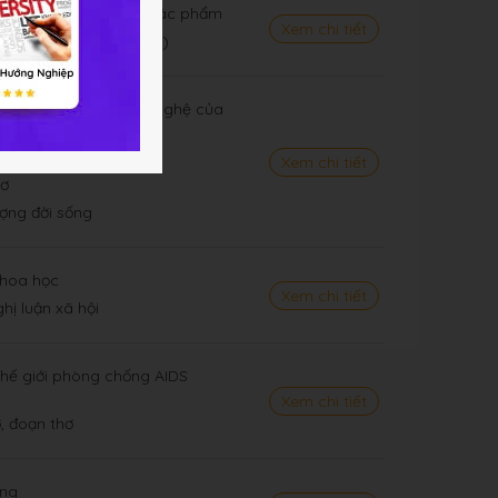
ồ Chí Minh - Phần 2: Tác phẩm
Xem chi tiết
a tiếng Việt (tiếp theo)
i sao sáng trong văn nghệ của
yễn Đình Thi
Xem chi tiết
Gơ
ượng đời sống
hoa học
Xem chi tiết
hị luận xã hội
hế giới phòng chống AIDS
Xem chi tiết
, đoạn thơ
ũng