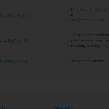
Tổng kết phần tiếng Việ
■
ngữ
n 32 Ngữ Văn 12
Ôn tập phần làm văn
■
Giá trị văn học và tiếp 
■
n 33 Ngữ Văn 12
Tổng kết phần tiếng Việt
■
các phong cách ngôn ng
n 34 Ngữ Văn 12
Ôn tập phần văn học
■
 12
Tiếng Anh 12