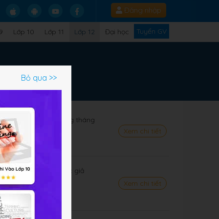
Đăng nhập
Tuyển GV
9
Lớp 10
Lớp 11
Lớp 12
Đại học
Bỏ qua >>
 Nam từ đầu Cách mạng tháng
Xem chi tiết
g, đạo lý
Chí Minh - Phần 1: Tác giả
a tiếng Việt
Xem chi tiết
hị luận xã hội