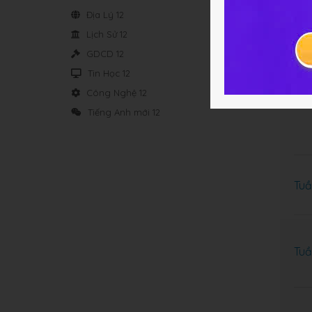
Địa Lý 12
Tuầ
Lịch Sử 12
GDCD 12
Tin Học 12
Công Nghệ 12
Tuầ
Tiếng Anh mới 12
Tuầ
Tuầ