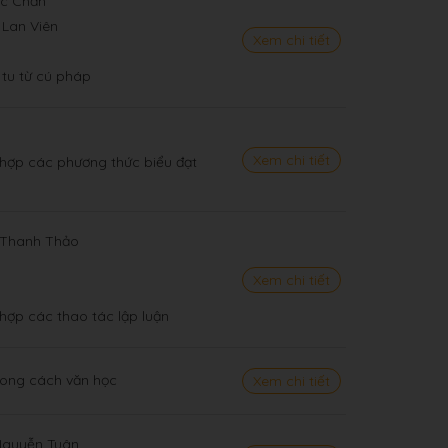
ốc Chấn
 Lan Viên
Xem chi tiết
tu từ cú pháp
Xem chi tiết
 hợp các phương thức biểu đạt
- Thanh Thảo
Xem chi tiết
hợp các thao tác lập luận
hong cách văn học
Xem chi tiết
 Nguyễn Tuân