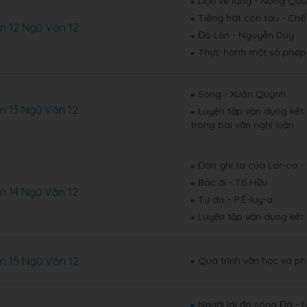
Dọn về làng - Nông Qu
■
Tiếng hát con tàu - Chế
■
n 12 Ngữ Văn 12
Đò Lèn - Nguyễn Duy
■
Thực hành một số phép 
■
Sóng - Xuân Quỳnh
■
n 13 Ngữ Văn 12
Luyện tập vận dụng kết
■
trong bài văn nghị luận
Đàn ghi ta của Lor-ca 
■
Bác ơi - Tố Hữu
■
n 14 Ngữ Văn 12
Tự do - P.Ê-luy-a
■
Luyện tập vận dụng kết 
■
n 15 Ngữ Văn 12
Quá trình văn học và p
■
Người lái đò sông Đà -
■