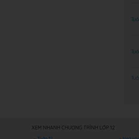
Tuầ
Tuầ
Tuầ
XEM NHANH CHƯƠNG TRÌNH LỚP 12
Toán 12
Ngữ văn