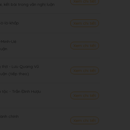
Xem chi tiết
, kết bài trong văn nghị luận
Sô-lô-khốp
Xem chi tiết
ê-Minh-Uê
Xem chi tiết
luận
 thịt - Lưu Quang Vũ
Xem chi tiết
luận (tiếp theo)
 tộc - Trần Đình Hượu
Xem chi tiết
ành chính
Xem chi tiết