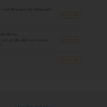
t: hoạt động giao tiếp bằng ngôn
Xem chi tiết
nhận văn học
Xem chi tiết
: Lịch sử, đặc điểm loại hình và
ữ
Xem chi tiết
Xem nhiều nhất tuần