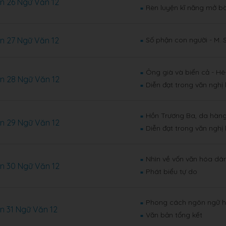
n 26 Ngữ Văn 12
Rèn luyện kĩ năng mở bài
■
n 27 Ngữ Văn 12
Số phận con người - M. 
■
Ông già và biển cả - H
■
n 28 Ngữ Văn 12
Diễn đạt trong văn nghị 
■
Hồn Trương Ba, da hàng
■
n 29 Ngữ Văn 12
Diễn đạt trong văn nghị 
■
Nhìn về vốn văn hóa dân
■
n 30 Ngữ Văn 12
Phát biểu tự do
■
Phong cách ngôn ngữ h
■
n 31 Ngữ Văn 12
Văn bản tổng kết
■