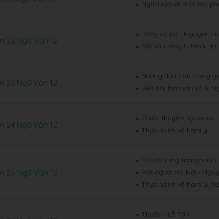
Nghị luận về một tác ph
■
Rừng xà nu - Nguyễn T
■
n 22 Ngữ Văn 12
Bắt sấu rừng U Minh Hạ
■
Những đứa con trong gi
■
n 23 Ngữ Văn 12
Viết bài làm văn số 6: N
■
Chiếc thuyền ngoài xa 
■
n 24 Ngữ Văn 12
Thực hành về hàm ý
■
Mùa lá rụng trong vườn
■
n 25 Ngữ Văn 12
Một người Hà Nội - Ngu
■
Thực hành về hàm ý (ti
■
Thuốc - Lỗ Tấn
■