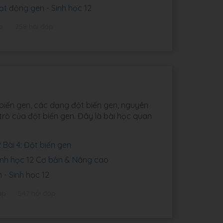
ạt động gen - Sinh học 12
p
258 hỏi đáp
 biến gen, các dạng đột biến gen, nguyên
 trò của đột biến gen. Đây là bài học quan
 Bài 4: Đột biến gen
Sinh học 12 Cơ bản & Nâng cao
 - Sinh học 12
ập
547 hỏi đáp