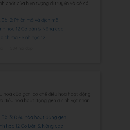
h chất của hiện tượng di truyền và có cái
 Bài 2: Phiên mã và dịch mã
Sinh học 12 Cơ bản & Nâng cao
dịch mã - Sinh học 12
ập
504 hỏi đáp
ều hoà của gen, cơ chế điều hoà hoạt động
ĩa điều hoà hoạt động gen ở sinh vật nhân
2 Bài 3: Điều hòa hoạt động gen
Sinh học 12 Cơ bản & Nâng cao