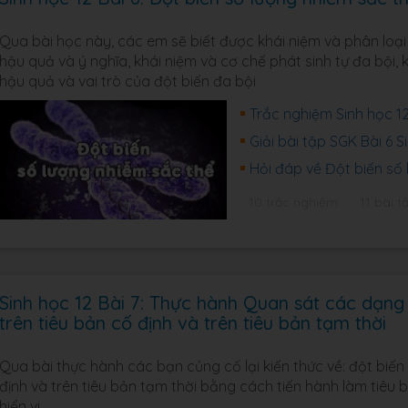
Qua bài học này, các em sẽ biết được khái niệm và phân loại 
hậu quả và ý nghĩa, khái niệm và cơ chế phát sinh tự đa bội, k
hậu quả và vai trò của đột biến đa bội
Trắc nghiệm Sinh học 12
Giải bài tập SGK Bài 6 
Hỏi đáp về Đột biến số 
10 trắc nghiệm
11 bài t
Sinh học 12 Bài 7: Thực hành Quan sát các dạng 
trên tiêu bản cố định và trên tiêu bản tạm thời
Qua bài thực hành các bạn củng cố lại kiến thức về: đột biến
định và trên tiêu bản tạm thời bằng cách tiến hành làm tiêu 
hiển vi.