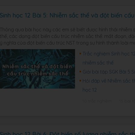
Sinh học 12 Bài 5: Nhiễm sắc thể và đột biến cấu
Thông qua bài học này các em sẽ biết được hình thái nhiễm sắ
thể, các dạng đột biến cấu trúc nhiễm sắc thể: mất đoạn, đ
ý nghĩa của đột biến cấu trúc NST trong sự hình thành loài m
Trắc nghiệm Sinh học 12
nhiễm sắc thể
Giải bài tập SGK Bài 5 
Hỏi đáp về Nhiễm sắc th
học 12
10 trắc nghiệm
15 bài t
Sinh học 12 Bài 6: Đột biến số lượng nhiễm sắc t