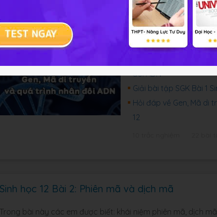
Trong bài này các em được làm quen với các kiến thức về: kh
trúc, các đặc trưng cơ bản của mã di truyền để giải thích sự
trình tự nhân đôi của ADN làm cơ sở cho sự nhân đôi nhiễm s
Trắc nghiệm Sinh học 12
đôi ADN
Giải bài tập SGK Bài 1 
Hỏi đáp về Gen, Mã di t
12
10 trắc nghiệm
22 bài t
Sinh học 12 Bài 2: Phiên mã và dịch mã
Trong bài này các em được biết: khái niệm phiên mã, dịch mã,