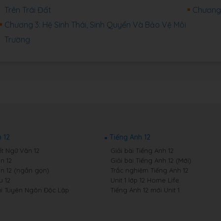
Trên Trái Đất
Chương 
Chương 3: Hệ Sinh Thái, Sinh Quyển Và Bảo Vệ Môi
Trường
 12
Tiếng Anh 12
ết Ngữ Văn 12
Giải bài Tiếng Anh 12
n 12
Giải bài Tiếng Anh 12 (Mới)
n 12 (ngắn gọn)
Trắc nghiệm Tiếng Anh 12
 12
Unit 1 lớp 12 Home Life
i Tuyên Ngôn Độc Lập
Tiếng Anh 12 mới Unit 1