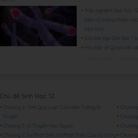
Trắc nghiệm Sinh học 1
biến số lượng nhiễm sắc
tạm thời
Giải bài tập SGK Bài 7 
Hỏi đáp về Quan sát cá
5 trắc nghiệm
2 hỏi đá
Chủ đề Sinh Học 12
Chương 2: Tính Quy Luật Của Hiện Tượng Di
Chương 
Truyền
Chương 
Chương 5: Di Truyền Học Người
Chương 
Chương 2: Sự Phát Sinh Và Phát Triển Của Sự Sống
Chương 