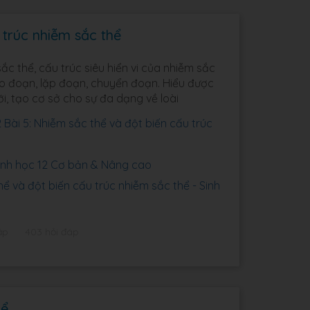
 trúc nhiễm sắc thể
c thể, cấu trúc siêu hiển vi của nhiễm sắc
ảo đoạn, lặp đoạn, chuyển đoạn. Hiểu được
ới, tạo cơ sở cho sự đa dạng về loài
 Bài 5: Nhiễm sắc thể và đột biến cấu trúc
Sinh học 12 Cơ bản & Nâng cao
ể và đột biến cấu trúc nhiễm sắc thể - Sinh
ập
403 hỏi đáp
hể