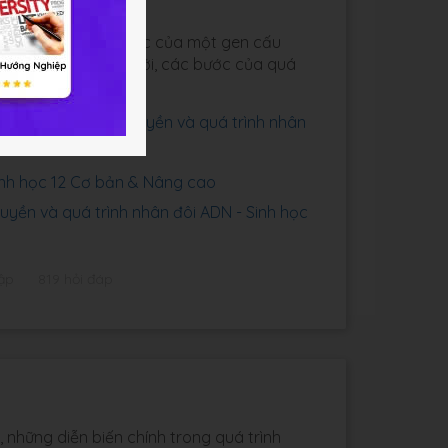
ái niệm gen, cấu trúc của một gen cấu
 đa dạng của sinh giới, các bước của quá
ắc thể.
 Bài 1: Gen, Mã di truyền và quá trình nhân
Sinh học 12 Cơ bản & Nâng cao
ruyền và quá trình nhân đôi ADN - Sinh học
ập
819 hỏi đáp
 những diễn biến chính trong quá trình