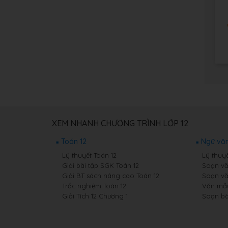
XEM NHANH CHƯƠNG TRÌNH LỚP 12
Toán 12
Ngữ văn
Lý thuyết Toán 12
Lý thuy
Giải bài tập SGK Toán 12
Soạn vă
Giải BT sách nâng cao Toán 12
Soạn vă
Trắc nghiệm Toán 12
Văn mẫu
Giải Tích 12 Chương 1
Soạn bà