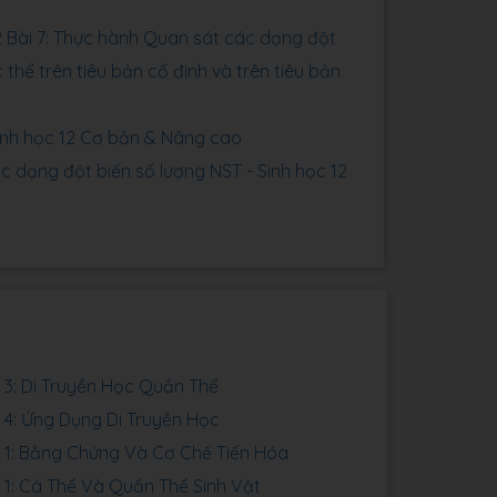
2 Bài 7: Thực hành Quan sát các dạng đột
 thể trên tiêu bản cố định và trên tiêu bản
Sinh học 12 Cơ bản & Nâng cao
c dạng đột biến số lượng NST - Sinh học 12
p
3: Di Truyền Học Quần Thể
4: Ứng Dụng Di Truyền Học
1: Bằng Chứng Và Cơ Chế Tiến Hóa
1: Cá Thể Và Quần Thể Sinh Vật