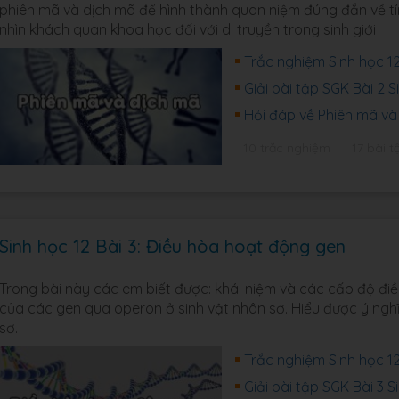
phiên mã và dịch mã để hình thành quan niệm đúng đắn về tín
nhìn khách quan khoa học đối với di truyền trong sinh giới
Trắc nghiệm Sinh học 12
Giải bài tập SGK Bài 2 
Hỏi đáp về Phiên mã và 
10 trắc nghiệm
17 bài t
Sinh học 12 Bài 3: Điều hòa hoạt động gen
Trong bài này các em biết được: khái niệm và các cấp độ đi
của các gen qua operon ở sinh vật nhân sơ. Hiểu được ý ngh
sơ.
Trắc nghiệm Sinh học 1
Giải bài tập SGK Bài 3 