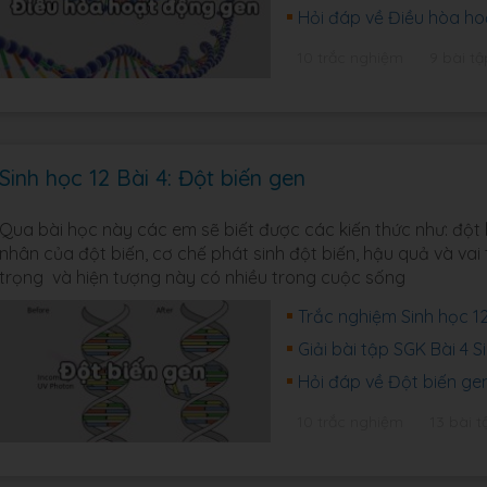
Hỏi đáp về Điều hòa ho
10 trắc nghiệm
9 bài tậ
Sinh học 12 Bài 4: Đột biến gen
Qua bài học này các em sẽ biết được các kiến thức như: đột
nhân của đột biến, cơ chế phát sinh đột biến, hậu quả và vai
trọng và hiện tượng này có nhiều trong cuộc sống
Trắc nghiệm Sinh học 12
Giải bài tập SGK Bài 4 
Hỏi đáp về Đột biến gen
10 trắc nghiệm
13 bài t