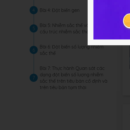
4
Bài 4: Đột biến gen
Bài 5: Nhiễm sắc thể và đột biến
5
cấu trúc nhiễm sắc thể
Bài 6: Đột biến số lượng nhiễm
6
sắc thể
Bài 7: Thực hành Quan sát các
dạng đột biến số lượng nhiễm
7
sắc thể trên tiêu bản cố định và
trên tiêu bản tạm thời