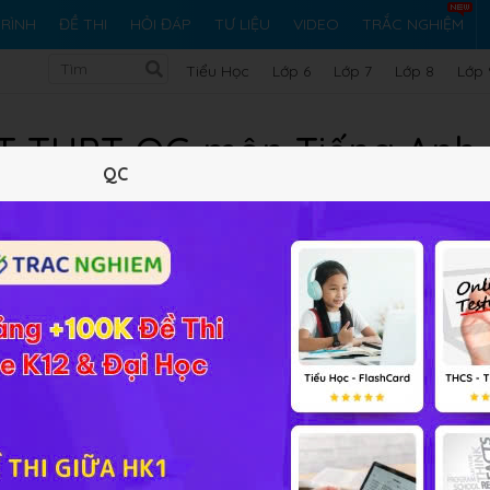
RÌNH
ĐỀ THI
HỎI ĐÁP
TƯ LIỆU
VIDEO
TRẮC NGHIỆM
Tiểu Học
Lớp 6
Lớp 7
Lớp 8
Lớp 
PT THPT QG môn Tiếng Anh
QC
năm 2023
án về kì thi THPT Quốc gia năm 2023, Học247 xin giới thiệu
môn Tiếng Anh năm 2023
. Hi vọng với tư liệu này, các em có t
hi thi chính xác và nhanh chóng nhất. Chúc các em chinh phụ
2023 môn Tiếng Anh
hiệp THPT năm 2023
 nghiệp THPT năm 2023 - Mã đề 401