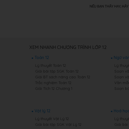
XEM NHANH CHƯƠNG TRÌNH LỚP 12
Toán 12
Ngữ văn
Lý thuyết Toán 12
Lý thuy
Giải bài tập SGK Toán 12
Soạn vă
Giải BT sách nâng cao Toán 12
Soạn vă
Trắc nghiệm Toán 12
Văn mẫu
Giải Tích 12 Chương 1
Soạn bà
Vật lý 12
Hoá học
Lý thuyết Vật Lý 12
Lý thuy
Giải bài tập SGK Vật Lý 12
Giải bà