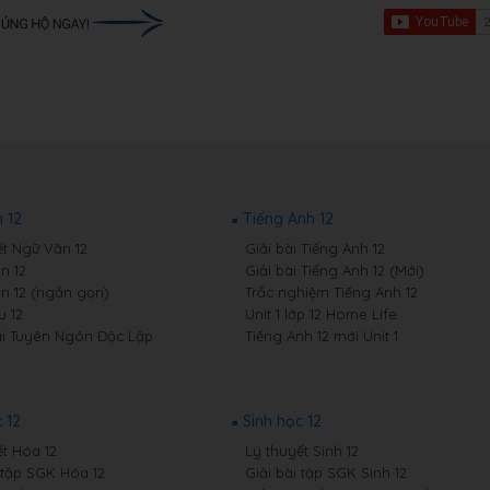
 12
Tiếng Anh 12
ết Ngữ Văn 12
Giải bài Tiếng Anh 12
n 12
Giải bài Tiếng Anh 12 (Mới)
n 12 (ngắn gọn)
Trắc nghiệm Tiếng Anh 12
 12
Unit 1 lớp 12 Home Life
i Tuyên Ngôn Độc Lập
Tiếng Anh 12 mới Unit 1
 12
Sinh học 12
ết Hóa 12
Lý thuyết Sinh 12
i tập SGK Hóa 12
Giải bài tập SGK Sinh 12