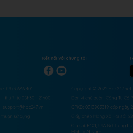
Kết nối với chúng tôi
T
ne: 0973 686 401
Copyright © 2022 Hoc247.net
 - thứ 7: từ 08h30 - 21h00
Đơn vị chủ quản: Công Ty Cổ
l: support@hoc247.vn
GPKD: 0313983319 cấp ngày 
 thuận sử dụng
Giấy phép Mạng Xã Hội số:
63
Địa chỉ: P401, 54A Nơ Trang L
Minh, Việt Nam.