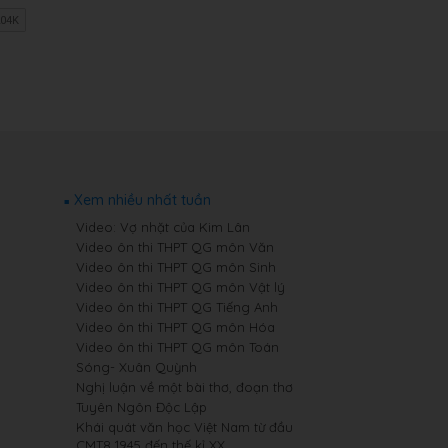
Xem nhiều nhất tuần
Video: Vợ nhặt của Kim Lân
Video ôn thi THPT QG môn Văn
Video ôn thi THPT QG môn Sinh
Video ôn thi THPT QG môn Vật lý
Video ôn thi THPT QG Tiếng Anh
Video ôn thi THPT QG môn Hóa
Video ôn thi THPT QG môn Toán
Sóng- Xuân Quỳnh
Nghị luận về một bài thơ, đoạn thơ
Tuyên Ngôn Độc Lập
Khái quát văn học Việt Nam từ đầu
CMT8 1945 đến thế kỉ XX