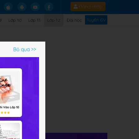
Đăng nhập
Tuyển GV
9
Lớp 10
Lớp 11
Lớp 12
Đại học
Bỏ qua >>
 đến
hêm
c