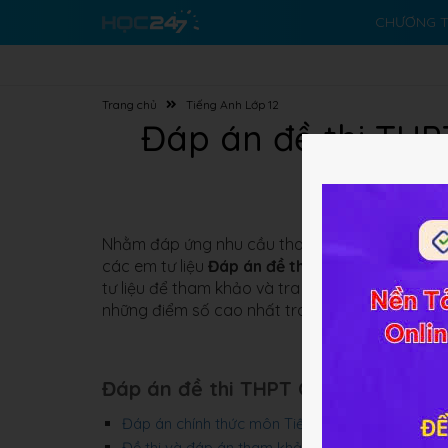
CHƯƠNG T
Trang chủ
Tiếng Anh Lớp 12
Đáp án đề thi TH
Nhằm đáp ứng nhu cầu tham khảo đề thi và đáp 
các em tư liệu
Đáp án đề thi THPT Quốc gia 
tư liệu để tham khảo và tra khảo đáp án sau k
những điểm số cao nhất trong kì thi này.
Đáp án đề thi THPT Quốc gia năm 
Đáp án chính thức môn Tiếng Anh kì thi tốt ng
Đề thi và đáp án tham khảo môn Tiếng Anh tốt