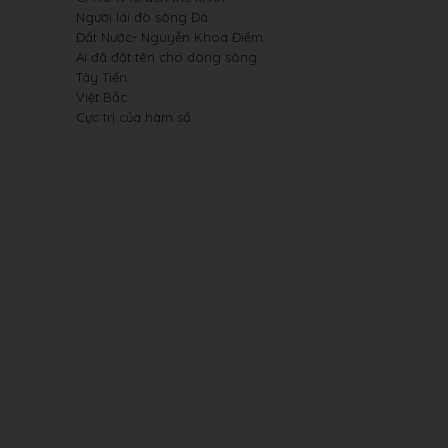
Người lái đò sông Đà
Đất Nước- Nguyễn Khoa Điềm
Ai đã đặt tên cho dòng sông
Tây Tiến
Việt Bắc
Cực trị của hàm số