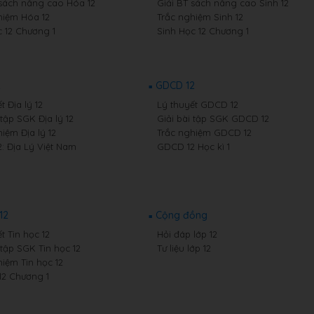
 sách nâng cao Hóa 12
Giải BT sách nâng cao Sinh 12
hiệm Hóa 12
Trắc nghiệm Sinh 12
 12 Chương 1
Sinh Học 12 Chương 1
2
GDCD 12
t Địa lý 12
Lý thuyết GDCD 12
 tập SGK Địa lý 12
Giải bài tập SGK GDCD 12
iệm Địa lý 12
Trắc nghiệm GDCD 12
2: Địa Lý Việt Nam
GDCD 12 Học kì 1
12
Cộng đồng
t Tin học 12
Hỏi đáp lớp 12
 tập SGK Tin học 12
Tư liệu lớp 12
hiệm Tin học 12
12 Chương 1