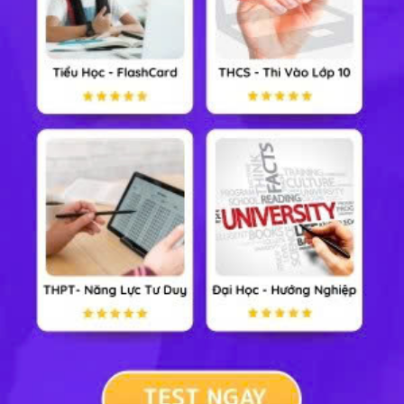
Lịch sử 12
Địa lý 12
GDCD 12
Công nghệ 12
Tin học 12
Cộng đồng
Xem nhiều nhất tuần
Tiểu Học
Lớp 8
Lớp 11
Lớp 6
Lớp 9
Lớp 12
Lớp 7
Lớp 10
Đại Học