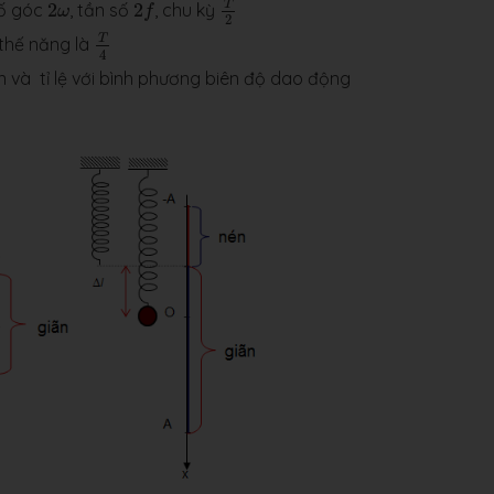
2
f
2
ω
T
số góc
2
, tần số
2
, chu kỳ
ω
f
2
T
4
T
 thế năng là
4
n và tỉ lệ với bình phương biên độ dao động