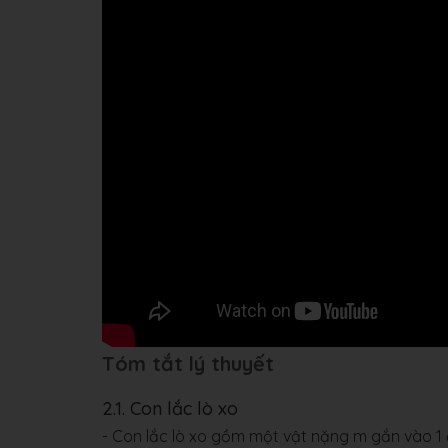
Tóm tắt lý thuyết
2.1. Con lắc lò xo
- Con lắc lò xo gồm một vật nặng m gắn vào 1 