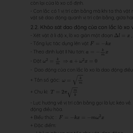
còn lại của lò xo cố định.
- Con lắc có 1 vị trí cân bằng mà khi ta thả vật
vật sẽ dao động quanh vị trí cân bằng, giữa hai v
2.2. Khảo sát dao động của con lắc lò xo
Δ
l
=
x
- Xét vật ở li độ x, lò xo giản một đoạn
Δ
=
,
l
x
F
=
−
k
x
- Tổng lực tác dụng lên vật
=
−
F
k
x
a
=
−
k
m
x
k
- Theo định luật II Niu tơn:
=
−
a
x
m
ω
2
=
k
m
⇒
a
+
ω
2
x
=
0
2
2
k
- Đặt
=
⇒
+
=
0
ω
a
ω
x
m
- Dao động của con lắc lò xo là dao động điều
ω
=
k
m
√
k
+ Tần số góc:
=
ω
m
T
=
2
π
m
k
√
m
+ Chu kì:
=
2
T
π
k
- Lực hướng về vị trí cân bằng gọi là lực kéo về.
động điều hòa.
F
=
−
k
x
=
−
m
ω
2
x
2
+ Biểu thức :
=
−
=
−
F
k
x
m
ω
x
+ Đặc điểm: