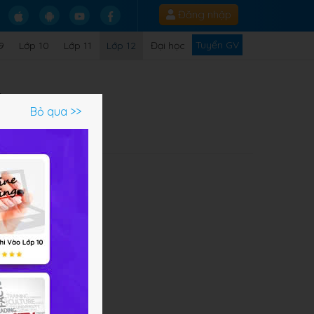
Đăng nhập
Tuyển GV
9
Lớp 10
Lớp 11
Lớp 12
Đại học
o
Bỏ qua >>
Q
c
ộng
ao.