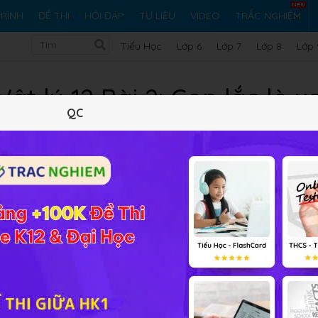
RÌNH
ĐỀ THI
HỎI ĐÁP
TƯ LIỆU
VIDEO
TRẮC NGHIỆM
Tiểu Học
Lớp 6
Lớp 7
Lớp 8
Lớp 
Vật lý 12 Bài 2: Con lắc lò x
QC
Lý thuyết
10
Trắc nghiệm
24
BT SGK
600
FA
hức của lực kéo về tác dụng vào vật dao động điều hòa, cá
thức tính
thế năng, động năng và cơ năng của con lắc lò xo
.
 và thế năng
của con lắc lò xo. Giải thích được tại sao dao đ
dụng được các biểu thức làm các bài tập đơn giản và nâng c
ò xo.