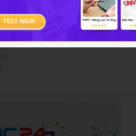
học
g