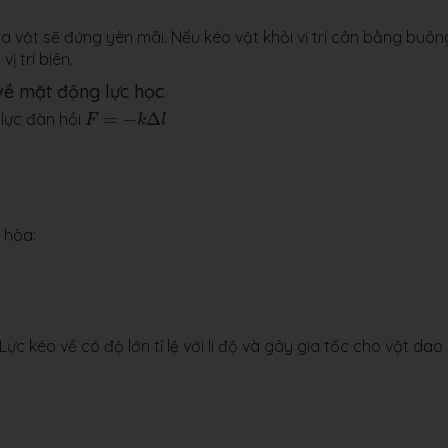
 ra vật sẽ đứng yên mãi. Nếu kéo vật khỏi vị trí cân bằng buôn
ị trí biên.
 về mặt động lực học
F
=
−
k
Δ
l
 lực đàn hồi
=
−
Δ
F
k
l
 hòa:
 Lực kéo về có độ lớn tỉ lệ với li độ và gây gia tốc cho vật dao