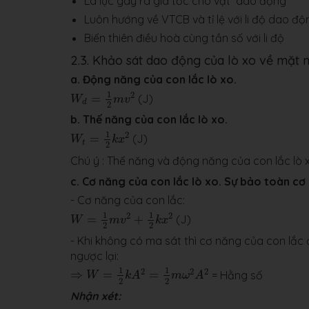
Là lực gây ra gia tốc cho vật dao động
Luôn hướng về VTCB và tỉ lệ với li độ dao độ
Biến thiên điều hoà cùng tần số với li độ
2.3. Khảo sát dao động của lò xo về mặt 
a. Động năng của con lắc lò xo.
W
d
=
1
2
m
v
2
1
2
=
(J)
W
m
v
d
2
b. Thế năng của con lắc lò xo.
W
t
=
1
2
k
x
2
1
2
=
(J)
W
k
x
t
2
Chú ý : Thế năng và động năng của con lắc lò x
c. Cơ năng của con lắc lò xo. Sự bảo toàn cơ
- Cơ năng của con lắc:
W
=
1
2
m
v
2
+
1
2
k
x
2
1
1
2
2
=
+
(J)
W
m
v
k
x
2
2
- Khi không có ma sát thì cơ năng của con lắc
ngược lại:
⇒
W
=
1
2
k
A
2
=
1
2
m
ω
2
A
2
1
1
2
2
2
⇒
=
=
= Hằng số
W
k
A
m
ω
A
2
2
Nhận xét: