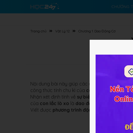
CHƯƠNG T
Trang chủ
Vật Lý 12
Chương 1: Dao Động Cơ
Nội dung bài này giúp các em nắm được công t
công thức tính chu kì của
con lắc lò xo
. Công 
Nhận xét định tính về
sự biến thiên động năng
của
con lắc lò xo
là
dao động điều hòa
. Vận 
Viết được
phương trình động học
của con lắc l