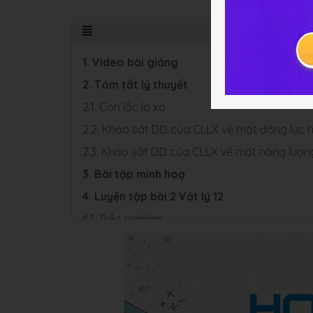
1. Video bài giảng
2. Tóm tắt lý thuyết
2.1. Con lắc lò xo
2.2. Khảo sát DĐ của CLLX về mặt động lực 
2.3. Khảo sát DĐ của CLLX về mặt năng lượn
3. Bài tập minh hoạ
4. Luyện tập bài 2 Vật lý 12
4.1. Trắc nghiệm
4.2. Bài tập SGK & Nâng cao
5. Hỏi đáp Bài 2 Chương 1 Vật lý 12