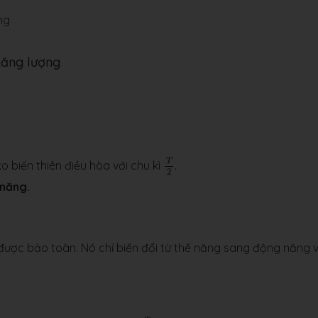
ng
năng lượng
T
2
T
o biến thiên điều hòa với chu kì
.
2
 năng.
 được bảo toàn. Nó chỉ biến đổi từ thế năng sang động năng 
T
2