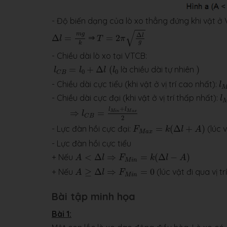
- Độ biến dạng của lò xo thẳng đứng khi vật ở
T
=
2
π
Δ
l
g
Δ
l
=
m
g
k
√
Δ
m
g
l
Δ
=
⇒
=
2
l
T
π
g
k
- Chiều dài lò xo tại VTCB:
l
C
B
=
l
0
+
Δ
l
(
l
0
)
=
+
Δ
(
là chiều dài tự nhiên
)
l
l
l
l
0
0
C
B
l
- Chiều dài cực tiểu (khi vật ở vị trí cao nhất):
l
l
- Chiều dài cực đại (khi vật ở vị trí thấp nhất):
l
⇒
l
C
B
=
l
M
i
n
+
l
M
a
x
2
+
l
l
⇒
=
M
i
n
M
a
x
l
C
B
2
F
M
a
x
=
k
(
Δ
l
+
A
)
- Lực đàn hồi cực đại:
=
(
Δ
+
)
(lúc v
F
k
l
A
M
a
x
- Lực đàn hồi cực tiểu
A
<
Δ
l
⇒
F
M
i
n
=
k
(
Δ
l
−
A
)
+ Nếu
<
Δ
⇒
=
(
Δ
−
)
A
l
F
k
l
A
M
i
n
A
≥
Δ
l
⇒
F
M
i
n
=
0
+ Nếu
≥
Δ
⇒
=
0
(lúc vật đi qua vị t
A
l
F
M
i
n
Bài tập minh họa
Bài 1: