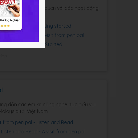
hướng dẫn các em làm quen với các hoạt động
sit from pen pal - Getting started
 Getting Started - A visit from pen pal
h lớp 9 phần Getting Started
 đáp
al
hướng dẫn các em kỹ năng nghe đọc hiểu với
alaysia tới Việt Nam.
isit from pen pal - Listen and Read
 Listen and Read - A visit from pen pal