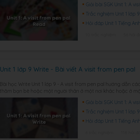
Giải bài SGK Unit 1: A vi
Trắc nghiệm Unit 1 lớp 9
Hỏi đáp Unit 1 Tiếng An
10 trắc nghiệm
56 hỏi 
Unit 1 lớp 9 Write - Bài viết A visit from pen pal
Bài học Write Unit 1 lớp 9 - A visit from pen pal hướng dẫn cá
thăm bạn bè hoặc một người thân ở một nơi khác hoặc ở mộ
Giải bài SGK Unit 1: A vi
Trắc nghiệm Unit 1 lớp 9 
Hỏi đáp Unit 1 Tiếng An
6 trắc nghiệm
118 hỏi đ