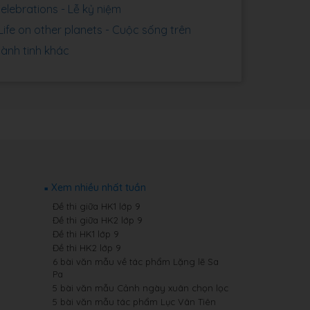
Celebrations - Lễ kỷ niệm
 Life on other planets - Cuộc sống trên
ành tinh khác
Xem nhiều nhất tuần
Đề thi giữa HK1 lớp 9
Đề thi giữa HK2 lớp 9
Đề thi HK1 lớp 9
Đề thi HK2 lớp 9
6 bài văn mẫu về tác phẩm Lặng lẽ Sa
Pa
5 bài văn mẫu Cảnh ngày xuân chọn lọc
5 bài văn mẫu tác phẩm Lục Vân Tiên