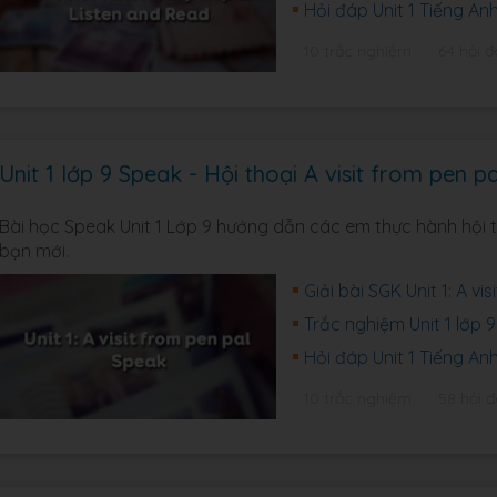
Hỏi đáp Unit 1 Tiếng An
10 trắc nghiệm
64 hỏi 
Unit 1 lớp 9 Speak - Hội thoại A visit from pen pa
Bài học Speak Unit 1 Lớp 9 hướng dẫn các em thực hành hội th
bạn mới.
Giải bài SGK Unit 1: A vi
Trắc nghiệm Unit 1 lớp 9
Hỏi đáp Unit 1 Tiếng An
10 trắc nghiệm
58 hỏi 