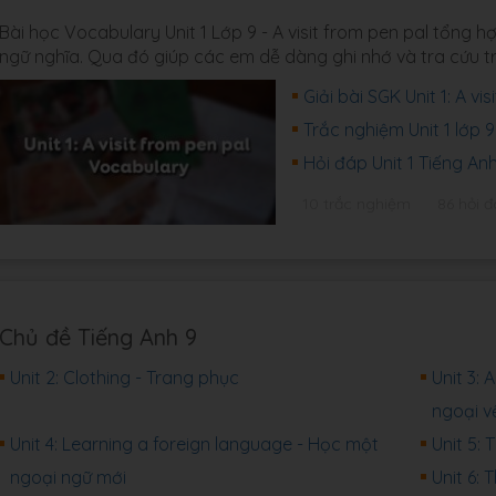
Bài học Vocabulary Unit 1 Lớp 9 - A visit from pen pal tổng 
ngữ nghĩa. Qua đó giúp các em dễ dàng ghi nhớ và tra cứu tr
Giải bài SGK Unit 1: A v
Trắc nghiệm Unit 1 lớp 
Hỏi đáp Unit 1 Tiếng A
10 trắc nghiệm
86 hỏi 
Chủ đề Tiếng Anh 9
Unit 2: Clothing - Trang phục
Unit 3: 
ngoại v
Unit 4: Learning a foreign language - Học một
Unit 5:
ngoại ngữ mới
Unit 6: