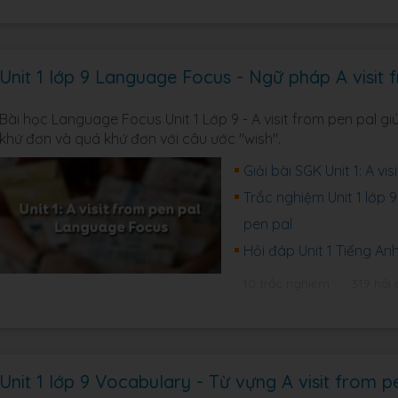
Unit 1 lớp 9 Language Focus - Ngữ pháp A visit 
Bài học Language Focus Unit 1 Lớp 9 - A visit from pen pal g
khứ đơn và quá khứ đơn với câu ước "wish".
Giải bài SGK Unit 1: A v
Trắc nghiệm Unit 1 lớp 
pen pal
Hỏi đáp Unit 1 Tiếng A
10 trắc nghiệm
319 hỏi
Unit 1 lớp 9 Vocabulary - Từ vựng A visit from p