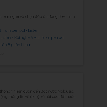
l
 các em nghe và chọn đáp án đúng theo hình
sit from pen pal - Listen
 Listen - Bài nghe A visit from pen pal
h lớp 9 phần Listen
đáp
thông tin liên quan đến đất nước Malaysia.
ng thông tin về địa lý xã hội của đất nước