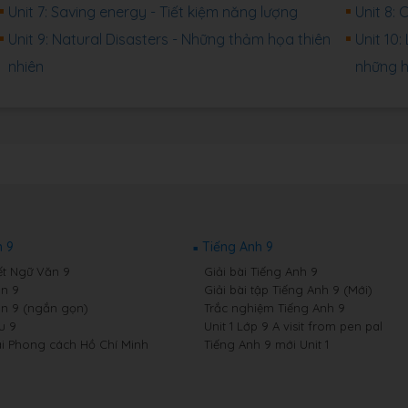
Unit 7: Saving energy - Tiết kiệm năng lượng
Unit 8: 
Unit 9: Natural Disasters - Những thảm họa thiên
Unit 10:
nhiên
những h
 9
Tiếng Anh 9
ết Ngữ Văn 9
Giải bài Tiếng Anh 9
n 9
Giải bài tập Tiếng Anh 9 (Mới)
n 9 (ngắn gọn)
Trắc nghiệm Tiếng Anh 9
u 9
Unit 1 Lớp 9 A visit from pen pal
i Phong cách Hồ Chí Minh
Tiếng Anh 9 mới Unit 1