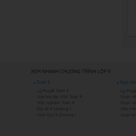
XEM NHANH CHƯƠNG TRÌNH LỚP 9
Toán 9
Ngữ văn
Lý thuyết Toán 9
Lý thuy
Giải bài tập SGK Toán 9
Soạn vă
Trắc nghiệm Toán 9
Soạn vă
Đại số 9 Chương 1
Văn mẫ
Hình học 9 Chương 1
Soạn bà