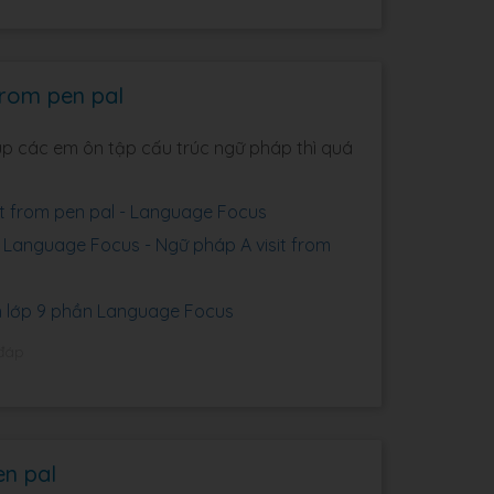
from pen pal
iúp các em ôn tập cấu trúc ngữ pháp thì quá
isit from pen pal - Language Focus
9 Language Focus - Ngữ pháp A visit from
nh lớp 9 phần Language Focus
 đáp
en pal