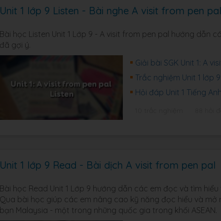
Unit 1 lớp 9 Listen - Bài nghe A visit from pen pa
Bài học Listen Unit 1 Lớp 9 - A visit from pen pal hướng dẫn
đã gợi ý.
Giải bài SGK Unit 1: A vi
Trắc nghiệm Unit 1 lớp 9
Hỏi đáp Unit 1 Tiếng An
10 trắc nghiệm
88 hỏi 
Unit 1 lớp 9 Read - Bài dịch A visit from pen pal
Bài học Read Unit 1 Lớp 9 hướng dẫn các em đọc và tìm hiểu 
Qua bài học giúp các em nâng cao kỹ năng đọc hiểu và mở rộ
bạn Malaysia - một trong những quốc gia trong khối ASEAN.