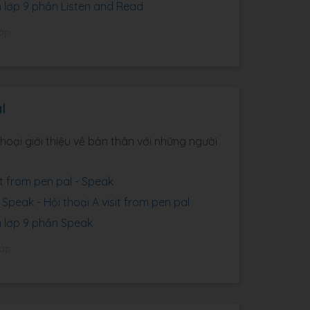
h lớp 9 phần Listen and Read
đáp
l
oại giới thiệu về bản thân với những người
sit from pen pal - Speak
 Speak - Hội thoại A visit from pen pal
h lớp 9 phần Speak
đáp