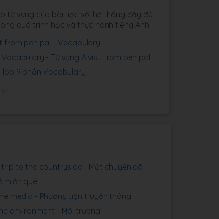
hợp từ vựng của bài học với hệ thống đầy đủ
ong quá trình học và thực hành tiếng Anh.
isit from pen pal - Vocabulary
9 Vocabulary - Từ vựng A visit from pen pal
nh lớp 9 phần Vocabulary
đáp
A trip to the countryside - Một chuyến dã
ề miền quê
 The media - Phương tiện truyền thông
 The environment - Môi trường