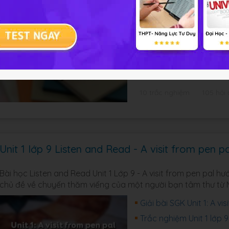
Bài học Getting Started Unit 1 Lớp 9 - A visit from pen pal 
khi đi thăm thú một nơi mới.
Giải bài SGK Unit 1: A vi
Trắc nghiệm Unit 1 lớp 9
Hỏi đáp Unit 1 Tiếng An
10 trắc nghiệm
105 hỏi
Unit 1 lớp 9 Listen and Read - A visit from pen p
Bài học Listen and Read Unit 1 Lớp 9 - A visit from pen pal 
chủ đề về chuyến thăm viếng của một người bạn tâm thư từ M
Giải bài SGK Unit 1: A v
Trắc nghiệm Unit 1 lớp 9