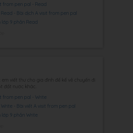
sit from pen pal - Read
 Read - Bài dịch A visit from pen pal
h lớp 9 phần Read
đáp
c em viết thư cho gia đình để kể về chuyến đi
t đất nước khác.
sit from pen pal - Write
Write - Bài viết A visit from pen pal
h lớp 9 phần Write
áp