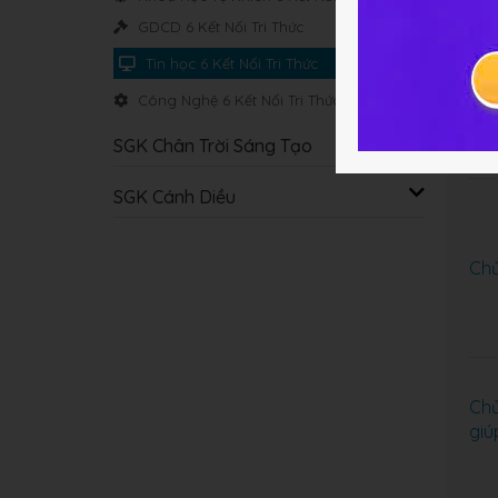
Chủ
GDCD 6 Kết Nối Tri Thức
tra
Tin học 6 Kết Nối Tri Thức
Công Nghệ 6 Kết Nối Tri Thức
Chủ
hóa
SGK Chân Trời Sáng Tạo
SGK Cánh Diều
Chủ
Chủ
giú