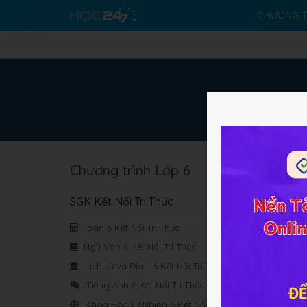
CHƯƠNG T
Chương trình Lớp 6
Chủ
SGK Kết Nối Tri Thức
Toán 6 Kết Nối Tri Thức
Ngữ Văn 6 Kết Nối Tri Thức
Chủ
Lịch sử và Địa lí 6 Kết Nối Tri Thức
Tiếng Anh 6 Kết Nối Tri Thức
Khoa Học Tự Nhiên 6 Kết Nối Tri Thức