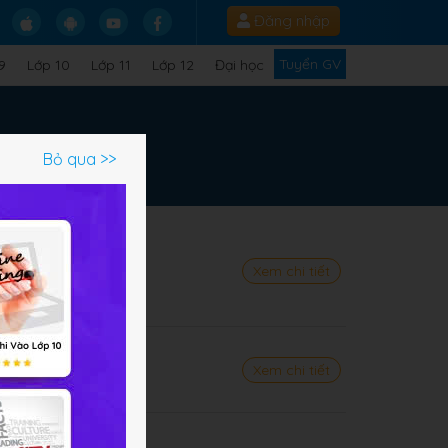
Đăng nhập
Tuyển GV
9
Lớp 10
Lớp 11
Lớp 12
Đại học
Bỏ qua >>
ệu
Xem chi tiết
áy tính
Xem chi tiết
oàn cầu