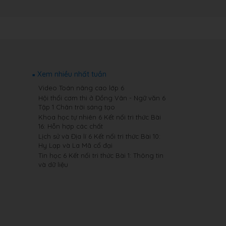
Xem nhiều nhất tuần
Video Toán nâng cao lớp 6
Hội thổi cơm thi ở Đồng Vân - Ngữ văn 6
Tập 1 Chân trời sáng tạo
Khoa học tự nhiên 6 Kết nối tri thức Bài
16: Hỗn hợp các chất
Lịch sử và Địa lí 6 Kết nối tri thức Bài 10:
Hy Lạp và La Mã cổ đại
Tin học 6 Kết nối tri thức Bài 1: Thông tin
và dữ liệu