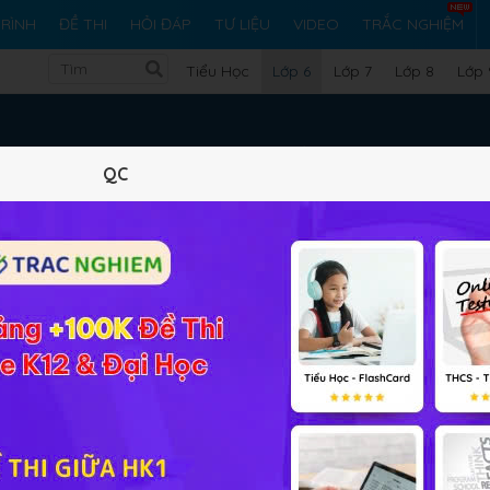
RÌNH
ĐỀ THI
HỎI ĐÁP
TƯ LIỆU
VIDEO
TRẮC NGHIỆM
Tiểu Học
Lớp 6
Lớp 7
Lớp 8
Lớp 
Tin Học Lớp 6
QC
Bài 1: Thông tin và dữ li
■
Kết Nối Tri Thức
Bài 2: Xử lí thông tin
■
 đề 1: Máy tính và cộng đồng
Bài 3: Thông tin trong m
■
Bài 4: Mạng máy tính
■
 đề 2: Mạng máy tính và Internet
Bài 5: Internet
■
Bài 6: Mạng thông tin t
■