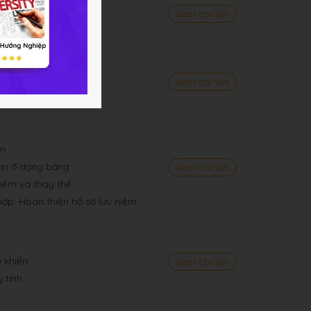
 trên Internet
Xem chi tiết
trên Internet
Xem chi tiết
ản
 tin ở dạng bảng
Xem chi tiết
kiếm và thay thế
hợp: Hoàn thiện hồ sơ lưu niệm
u khiển
Xem chi tiết
 tính