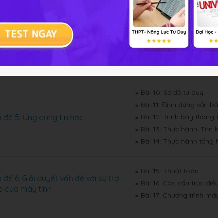
 đề 3: Tổ chức lưu trữ, tìm kiếm và
Bài 7: Tìm kiếm thông tin
■
o đổi thông tin
Bài 8: Thư điện tử
■
 đề 4: Đạo đức, pháp luật và văn
Bài 9: An toàn thông tin 
■
 trong môi trường số
Bài 10: Sơ đồ tư duy
■
Bài 11: Định dạng văn b
■
 đề 5: Ứng dụng tin học
Bài 12: Trình bày thông
■
Bài 13: Thực hành: Tìm 
■
Bài 14: Thực hành tổng 
■
Bài 15: Thuật toán
■
 đề 6: Giải quyết vấn đề với sự trợ
Bài 16: Các cấu trúc điề
■
p của máy tính
Bài 17: Chương trình máy
■