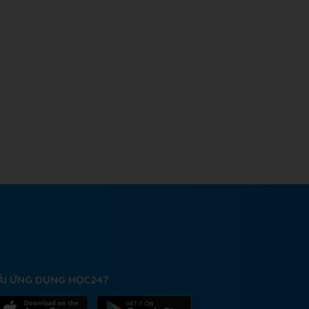
ẢI ỨNG DỤNG HỌC247