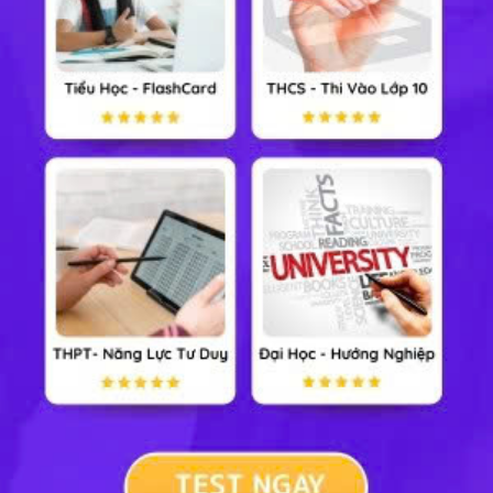
Lịch sử và Địa lý 6
Công nghệ 6
Cộng đồng
Đề thi
Xem nhiều nhất tuần
Tiểu Học
Lớp 8
Lớp 11
Lớp 6
Lớp 9
Lớp 12
Lớp 7
Lớp 10
Đại Học
TẢI ỨNG DỤNG HỌC247