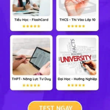
Giải bài tập Lịch Sử Chương 2: Thời nguyên
thủy
Giải bài tập Lịch Sử Chương 2 bài 3
Giải bài tập Lịch Sử Chương 2 bài 4
Giải bài tập Lịch Sử Chương 2 bài 5
Giải bài tập Lịch Sử Chương 3: Xã hội cổ đại
Giải bài tập Lịch Sử Chương 3 bài 6
Giải bài tập Lịch Sử Chương 3 bài 7
Giải bài tập Lịch Sử Chương 3 bài 8
Giải bài tập Lịch Sử Chương 3 bài 9
Giải bài tập Lịch Sử Chương 4: Đông Nam Á
(Từ những thế kỉ tiếp giáp công nguyên
đến thế kỉ X)
Giải bài tập Lịch Sử Chương 4 bài 10