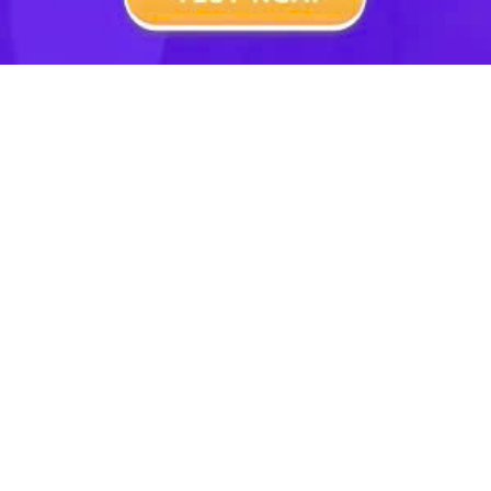
Giải bài tập Lịch Sử Chương 4: Đông Nam Á
từ những thế kỉ tiếp giáp đầu Công Nguyên
đến thế kỉ X
Giải bài tập Lịch Sử Chương 4 bài 11
Giải bài tập Lịch Sử Chương 4 bài 12
Giải bài tập Lịch Sử Chương 4 bài 13
Giải bài tập Lịch Sử Chương 5: Việt Nam từ
khoảng thế kỉ VII trước Công Nguyên đến
đầu thế kỉ X
Giải bài tập Lịch Sử Chương 5 bài 14
Giải bài tập Lịch Sử Chương 5 bài 15
Giải bài tập Lịch Sử Chương 5 bài 16
Giải bài tập Lịch Sử Chương 5 bài 17
Giải bài tập Lịch Sử Chương 5 bài 18
Giải bài tập Lịch Sử Chương 5 bài 19