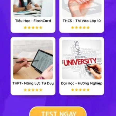
Giải bài tập Lịch Sử Chương 1: Vì sao phải
học Lịch Sử
Giải bài tập Lịch Sử Chương 1 bài 1
Giải bài tập Lịch Sử Chương 1 bài 2
Giải bài tập Lịch Sử Chương 1 bài 3
Giải bài tập Lịch Sử Chương 2: Xã hội
nguyên thủy
Giải bài tập Lịch Sử Chương 2 bài 4
Giải bài tập Lịch Sử Chương 2 bài 5
Giải bài tập Lịch Sử Chương 2 bài 6
Giải bài tập Lịch Sử Chương 3: Xã hội cổ đại
Giải bài tập Lịch Sử Chương 3 bài 7
Giải bài tập Lịch Sử Chương 3 bài 8
Giải bài tập Lịch Sử Chương 3 bài 9
Giải bài tập Lịch Sử Chương 3 bài 10