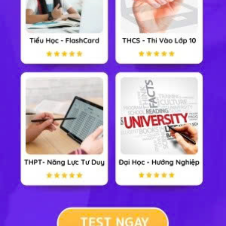
Trắc nghiệm Vật Lý 10 Kết Nối Tri Thức
Trắc nghiệm Vật Lý 10 Cánh Diều
Trắc nghiệm Vật Lý 10 Chương Trình Cũ
Để xem và làm bài trắc nghiệm, các em vui lòng đăng
nhập vào trang hoc247.net và theo dõi. Hy vọng tài liệu
này sẽ giúp các em học sinh lớp 10 ôn tập tốt và đạt
thành tích cao trong học tập. Ngoài ra, các em còn có
thể chia sẻ lên Facebook để giới thiệu bạn bè cùng vào
học, tích lũy thêm điểm HP và có cơ hội nhận thêm nhiều
phần quà có giá trị từ HỌC247 !