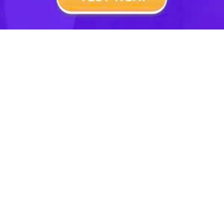
Lớp 7
Lớp 10
Đại Học
TẢI ỨNG DỤNG HỌC247
Hotline: 0973 686 401
Thỏa thuận sử dụng
GPKD: 0313983319 cấp ngày 26/08/2016 tại Sở KH&ĐT
TP.HCM
Giấy phép Mạng Xã Hội số:
638/GP-BTTTT cấp ngày 29/12/2020
Copyright © 2022 Hoc247.net
Chịu trách nhiệm nội dung: Nguyễn Công Hà - Giám đốc Công
ty CP Giáo Dục Học 247