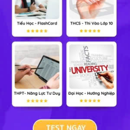
Sinh học 10
Lịch sử 10
Địa lý 10
GDKT & PL 10
Công nghệ 10
Tin học 10
Cộng đồng
Xem nhiều nhất tuần
Tiểu Học
Lớp 8
Lớp 11
Lớp 6
Lớp 9
Lớp 12