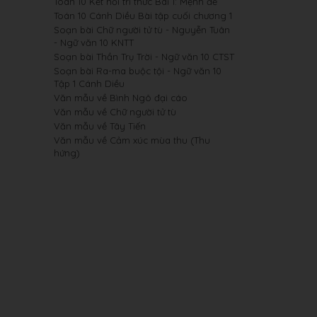
Toán 10 Kết nối tri thức Bài 1: Mệnh đề
Toán 10 Cánh Diều Bài tập cuối chương 1
Soạn bài Chữ người tử tù - Nguyễn Tuân
- Ngữ văn 10 KNTT
Soạn bài Thần Trụ Trời - Ngữ văn 10 CTST
Soạn bài Ra-ma buộc tội - Ngữ văn 10
Tập 1 Cánh Diều
Văn mẫu về Bình Ngô đại cáo
Văn mẫu về Chữ người tử tù
Văn mẫu về Tây Tiến
Văn mẫu về Cảm xúc mùa thu (Thu
hứng)