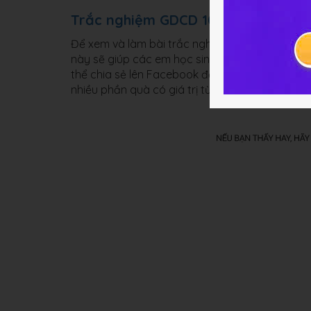
Trắc nghiệm GDCD 10 Chương trình
Để xem và làm bài trắc nghiệm, các em vui lòng
này sẽ giúp các em học sinh lớp 10 ôn tập tốt 
thể chia sẻ lên Facebook để giới thiệu bạn bè 
nhiều phần quà có giá trị từ HỌC247!