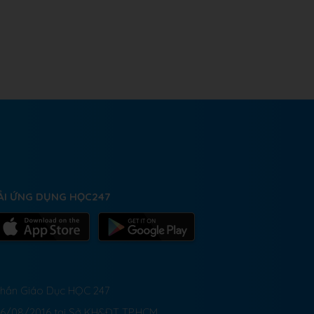
ẢI ỨNG DỤNG HỌC247
 Phần Giáo Dục HỌC 247
26/08/2016 tại Sở KH&ĐT TP.HCM