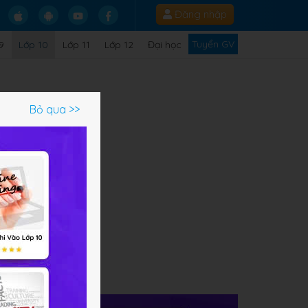
Đăng nhập
Tuyển GV
9
Lớp 10
Lớp 11
Lớp 12
Đại học
Bỏ qua >>
luật
,