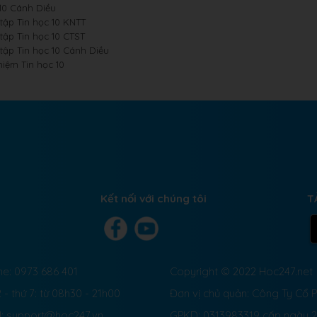
 10 Cánh Diều
 tập Tin học 10 KNTT
 tập Tin học 10 CTST
 tập Tin học 10 Cánh Diều
hiệm Tin học 10
Kết nối với chúng tôi
T
ne: 0973 686 401
Copyright © 2022 Hoc247.net
 - thứ 7: từ 08h30 - 21h00
Đơn vị chủ quản: Công Ty Cổ
l: support@hoc247.vn
GPKD: 0313983319 cấp ngày 