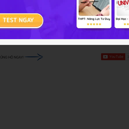
 cũ
 đăng nhập vào trang hoc247.net và theo dõi. Hy vọng tài li
và đạt thành tích cao trong học tập. Ngoài ra, các em còn có
cùng vào học, tích lũy thêm điểm HP và có cơ hội nhận thêm