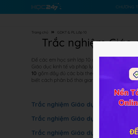
CHƯƠNG T
Trang chủ
GDKT & PL Lớp 10
Trắc nghiệm Giáo d
Để các em học sinh lớp 10 dễ dàng hơn trong v
Giáo dục kinh tế và pháp luật, HOC247 xin giới
10
gồm đầy đủ các bài theo chương trình ba bộ 
biết cách phân bổ thời gian hợp lý trong bài th
Trắc nghiệm Giáo dục kinh tế và ph
Trắc nghiệm Giáo dục kinh tế và ph
Trắc nghiệm Giáo dục kinh tế và ph