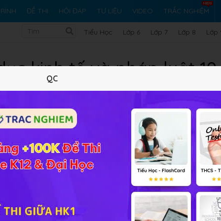
RÌNH
ĐỀ THI
HỎI ĐÁP
TƯ LIỆU
VIDEO
TRẮC NGHIỆM
Tiểu Học
Lớp 6
Lớp 7
Lớp 8
Lớp 
ục kinh tế và pháp luật 10
QC
iệc ôn tập, củng cố kiến thức sau mỗi nội dung bài học môn
 thiệu đến các em
Bộ Trắc nghiệm Giáo dục kinh tế và pháp 
sách mới. Bên cạnh đó, các em sẽ rèn luyện kỹ năng giải đề
i. Chúc các em học tập thật tốt!
áp luật 10 Kết Nối Tri Thức
áp luật 10 Chân Trời Sáng Tạo
áp luật 10 Cánh Diều