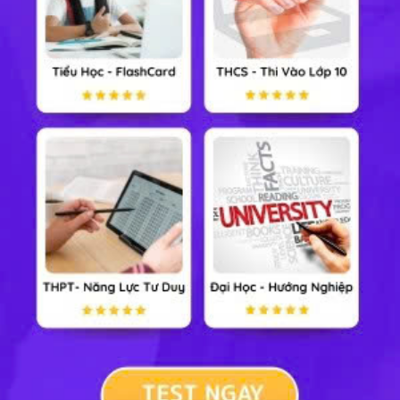
Sinh học 10
Lịch sử 10
Địa lý 10
GDKT & PL 10
Công nghệ 10
Tin học 10
Cộng đồng
Xem nhiều nhất tuần
Tiểu Học
Lớp 8
Lớp 11
Lớp 6
Lớp 9
Lớp 12