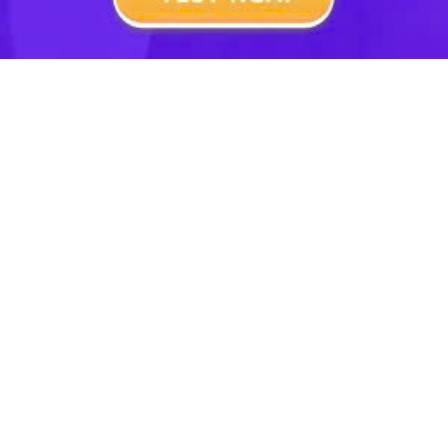
Lớp 7
Lớp 10
Đại Học
TẢI ỨNG DỤNG HỌC247
Hotline: 0973 686 401
Thỏa thuận sử dụng
GPKD: 0313983319 cấp ngày 26/08/2016 tại Sở KH&ĐT
TP.HCM
Giấy phép Mạng Xã Hội số:
638/GP-BTTTT cấp ngày 29/12/2020
Copyright © 2022 Hoc247.net
Chịu trách nhiệm nội dung: Nguyễn Công Hà - Giám đốc Công
ty CP Giáo Dục Học 247