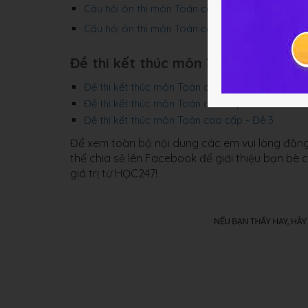
Câu hỏi ôn thi môn Toán cao cấp - Chương 4
Câu hỏi ôn thi môn Toán cao cấp - Chương 5
Đề thi kết thúc môn Toán cao cấp
Đề thi kết thúc môn Toán cao cấp - Đề 1
Đề thi kết thúc môn Toán cao cấp - Đề 2
Đề thi kết thúc môn Toán cao cấp - Đề 3
Để xem toàn bộ nội dung các em vui lòng đăng
thể chia sẻ lên Facebook để giới thiệu bạn bè
giá trị từ HỌC247!