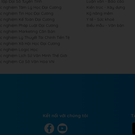
 tập Đại Số Tuyến Tính
Luận văn - Báo cáo
ắc nghiệm Tâm Lý Học Đại Cương
Kiến trúc - Xây dựng
ắc nghiệm Tin Học Đại Cương
Kỹ năng mềm
ắc nghiệm Kế Toán Đại Cương
Y tế - Sức khoẻ
ắc nghiệm Pháp Luật Đại Cương
Biểu mẫu - Văn bản
ắc nghiệm Marketing Căn Bản
c nghiệm Lý Thuyết Tài Chính Tiền Tệ
ắc nghiệm Xã Hội Học Đại Cương
ắc nghiệm Logic Học
ắc nghiệm Lịch Sử Văn Minh Thế Giới
ắc nghiệm Cơ Sở Văn Hóa VN
Kết nối với chúng tôi
T