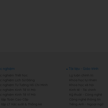
ắc nghiệm
Tài liệu - Giáo trình
c nghiệm Triết học
Lý luận chính trị
ắc nghiệm Lịch Sử Đảng
Khoa học tự nhiên
ắc nghiệm Tư Tưởng Hồ Chí Minh
Khoa học xã hội
ắc nghiệm Kinh Tế Vi Mô
Kinh tế - Tài chính
ắc nghiệm Kinh Tế Vĩ Mô
Kỹ thuật - Công nghệ
i tập Toán Cao Cấp
Cộng nghệ thông tin
 tập LT Xác suất & Thống kê
Tiếng Anh - Ngoại ngữ