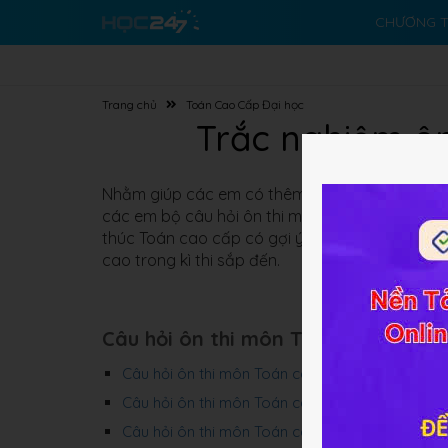
CHƯƠNG T
Trang chủ
Toán Cao Cấp Đại học
Trắc nghiệm ô
Nhằm giúp các em có thêm tài liệu ôn thi chuẩn 
các em bộ câu hỏi ôn thi môn
Toán cao cấp
, 
thúc Toán cao cấp có gợi ý trả lời và đáp án. 
cao trong kì thi sắp đến.
Câu hỏi ôn thi môn Toán cao cấp
Câu hỏi ôn thi môn Toán cao cấp - Chương 1
Câu hỏi ôn thi môn Toán cao cấp - Chương 2
Câu hỏi ôn thi môn Toán cao cấp - Chương 3