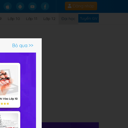
Đăng nhập
Tuyển GV
9
Lớp 10
Lớp 11
Lớp 12
Đại học
Bỏ qua >>
ến
ết
t