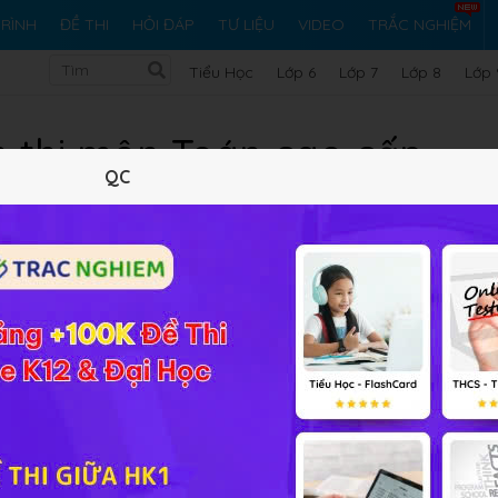
RÌNH
ĐỀ THI
HỎI ĐÁP
TƯ LIỆU
VIDEO
TRẮC NGHIỆM
Tiểu Học
Lớp 6
Lớp 7
Lớp 8
Lớp 
n thi môn Toán cao cấp
QC
bị cho kì thi kết thúc học phần sắp đến. Hoc247 giới thiệu đ
các bài tập trắc nghiệm ôn thi Toán cao cấp cũng như đề thi k
Hy vọng với những tài liệu này sẽ giúp các em đạt điểm số thậ