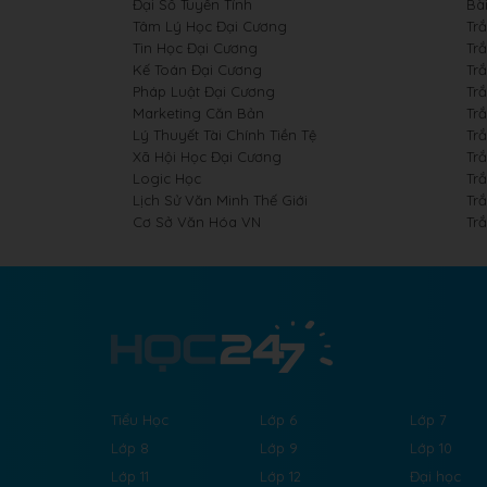
Đại Số Tuyến Tính
Bài
Tâm Lý Học Đại Cương
Tr
Tin Học Đại Cương
Tr
Kế Toán Đại Cương
Tr
Pháp Luật Đại Cương
Tr
Marketing Căn Bản
Tr
Lý Thuyết Tài Chính Tiền Tệ
Trắ
Xã Hội Học Đại Cương
Tr
Logic Học
Tr
Lịch Sử Văn Minh Thế Giới
Tr
Cơ Sở Văn Hóa VN
Tr
Tiểu Học
Lớp 6
Lớp 7
Lớp 8
Lớp 9
Lớp 10
Lớp 11
Lớp 12
Đại học