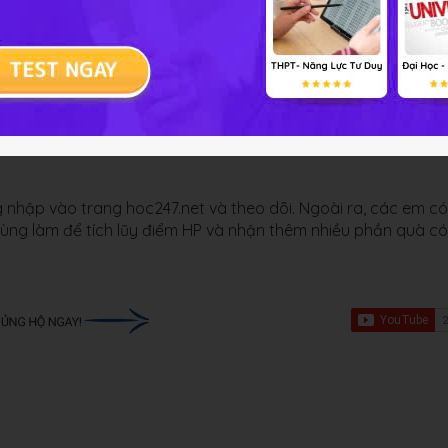
 nhập vào trang hoc247.net và theo dõi. Ngoài ra, các em có
 cùng làm để tích lũy điểm HP và nhận thêm nhiều phần quà có