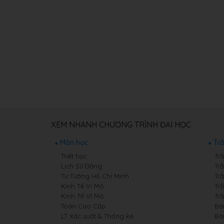
XEM NHANH CHƯƠNG TRÌNH ĐẠI HỌC
Môn học
Tr
Triết học
Trắ
Lịch Sử Đảng
Tr
Tư Tưởng Hồ Chí Minh
Tr
Kinh Tế Vi Mô
Tr
Kinh Tế Vĩ Mô
Tr
Toán Cao Cấp
Bà
LT Xác suất & Thống kê
Bài