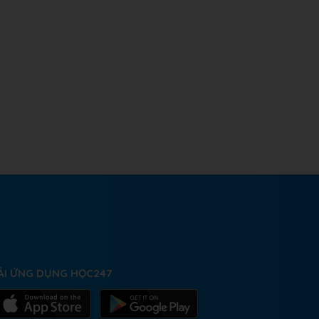
ẢI ỨNG DỤNG HỌC247