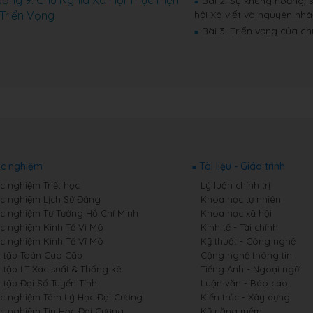
ơng 9: Chủ Nghĩa Xã Hội Thực Hiện
Bài 2: Sự khủng hoảng, 
■
Triển Vọng
hội Xô viết và nguyên nh
Bài 3: Triển vọng của ch
■
ắc nghiệm
Tài liệu - Giáo trình
c nghiệm Triết học
Lý luận chính trị
ắc nghiệm Lịch Sử Đảng
Khoa học tự nhiên
ắc nghiệm Tư Tưởng Hồ Chí Minh
Khoa học xã hội
ắc nghiệm Kinh Tế Vi Mô
Kinh tế - Tài chính
ắc nghiệm Kinh Tế Vĩ Mô
Kỹ thuật - Công nghệ
i tập Toán Cao Cấp
Cộng nghệ thông tin
 tập LT Xác suất & Thống kê
Tiếng Anh - Ngoại ngữ
 tập Đại Số Tuyến Tính
Luận văn - Báo cáo
ắc nghiệm Tâm Lý Học Đại Cương
Kiến trúc - Xây dựng
ắc nghiệm Tin Học Đại Cương
Kỹ năng mềm