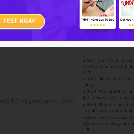
Bài 1: Phép biện chứng 
■
Bài 2: Các nguyên lý c
■
Bài 3: Các cặp phạm tr
■
ơng 2: Phép Biện Chứng Duy Vật
vật
Bài 4: Các quy luật cơ 
■
Bài 5: Lý luận nhận thứ
■
Bài 1: Vai trò của sản x
■
sản xuất phù hợp với trình
xuất
Bài 2: Biện chứng của c
■
tầng
Bài 3: Tồn tại xã hội quy
■
lập tương đối của ý thức x
ơng 3: Chủ Nghĩa Duy Vật Lịch Sử
Bài 4: Phạm trù hình thái
■
tự nhiên của sự phát triển
Bài 5: Vai trò của đấu 
■
đối với sự vận động, phát 
cấp