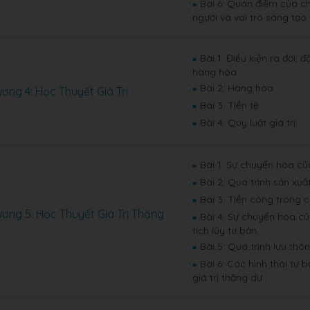
Bài 6: Quan điểm của ch
■
người và vai trò sáng tạ
Bài 1: Điều kiện ra đời, 
■
hàng hóa
Bài 2: Hàng hóa
ơng 4: Học Thuyết Giá Trị
■
Bài 3: Tiền tệ
■
Bài 4: Quy luật giá trị
■
Bài 1: Sự chuyển hóa củ
■
Bài 2: Quá trình sản xuất
■
Bài 3: Tiền công trong 
■
ơng 5: Học Thuyết Giá Trị Thặng
Bài 4: Sự chuyển hóa củ
■
tích lũy tư bản
Bài 5: Quá trình lưu thô
■
Bài 6: Các hình thái tư 
■
giá trị thặng dư