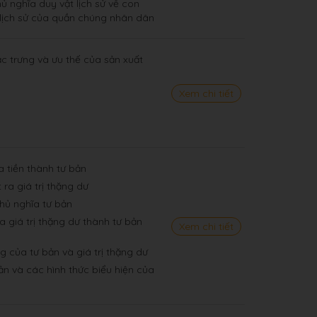
ủ nghĩa duy vật lịch sử về con
o lịch sử của quần chúng nhân dân
đặc trưng và ưu thế của sản xuất
Xem chi tiết
a tiền thành tư bản
 ra giá trị thặng dư
chủ nghĩa tư bản
a giá trị thặng dư thành tư bản
Xem chi tiết
ng của tư bản và giá trị thặng dư
bản và các hình thức biểu hiện của