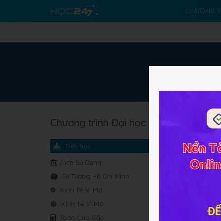
CHƯƠNG T
Chương trình Đại học
Ch
Ngu
Triết học
Mác
Lịch Sử Đảng
Tư Tưởng Hồ Chí Minh
Chư
Kinh Tế Vi Mô
Ch
Kinh Tế Vĩ Mô
Toán Cao Cấp