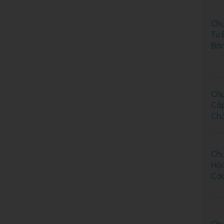
Chư
Tư 
Bả
Chư
Cấp
Chủ
Chư
Hội
Các