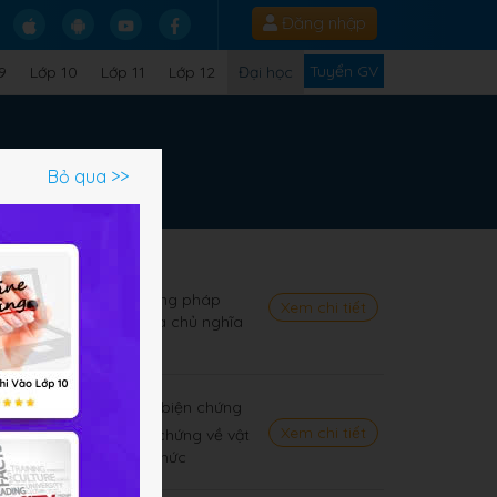
Đăng nhập
Tuyển GV
9
Lớp 10
Lớp 11
Lớp 12
Đại học
Bỏ qua >>
nghĩa Mác - Lênin
ích và yêu cầu về phương pháp
Xem chi tiết
g nguyên lý cơ bản của chủ nghĩa
t và chủ nghĩa duy vật biện chứng
Xem chi tiết
ủ nghĩa duy vật biện chứng về vật
hệ giữa vật chất và ý thức