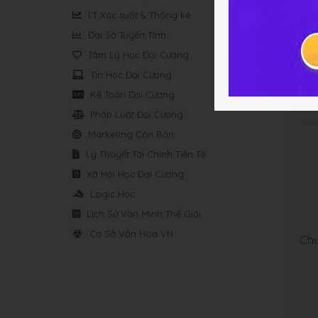
LT Xác suất & Thống kê
Đại Số Tuyến Tính
Tâm Lý Học Đại Cương
Chư
Tin Học Đại Cương
Kế Toán Đại Cương
Pháp Luật Đại Cương
Marketing Căn Bản
Lý Thuyết Tài Chính Tiền Tệ
Xã Hội Học Đại Cương
Logic Học
Lịch Sử Văn Minh Thế Giới
Cơ Sở Văn Hóa VN
Chư