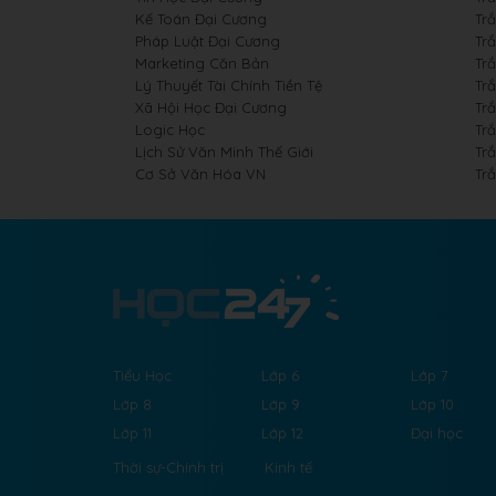
Kế Toán Đại Cương
Tr
Pháp Luật Đại Cương
Tr
Marketing Căn Bản
Tr
Lý Thuyết Tài Chính Tiền Tệ
Trắ
Xã Hội Học Đại Cương
Tr
Logic Học
Tr
Lịch Sử Văn Minh Thế Giới
Tr
Cơ Sở Văn Hóa VN
Tr
Tiểu Học
Lớp 6
Lớp 7
Lớp 8
Lớp 9
Lớp 10
Lớp 11
Lớp 12
Đại học
Thời sự-Chính trị
Kinh tế