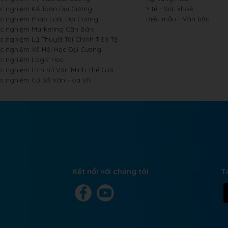
ắc nghiệm Kế Toán Đại Cương
Y tế - Sức khoẻ
ắc nghiệm Pháp Luật Đại Cương
Biểu mẫu - Văn bản
ắc nghiệm Marketing Căn Bản
c nghiệm Lý Thuyết Tài Chính Tiền Tệ
ắc nghiệm Xã Hội Học Đại Cương
ắc nghiệm Logic Học
ắc nghiệm Lịch Sử Văn Minh Thế Giới
ắc nghiệm Cơ Sở Văn Hóa VN
Kết nối với chúng tôi
T