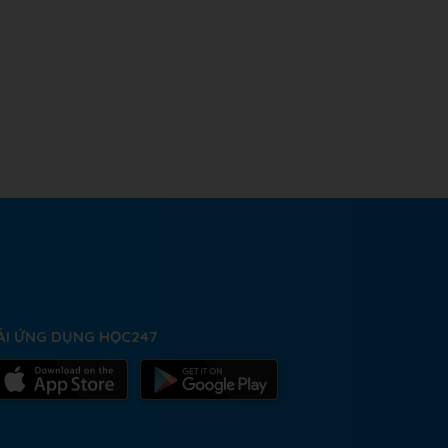
ẢI ỨNG DỤNG HỌC247