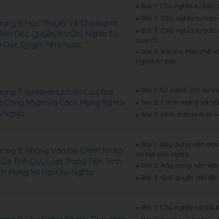
Bài 1: Chủ nghĩa tư bản
■
Bài 2: Chủ nghĩa tư bả
■
ơng 6: Học Thuyết Về Chủ Nghĩa
Bài 3: Chủ nghĩa tư bản
■
Bản Độc Quyền Và Chủ Nghĩa Tư
của nó
n Độc Quyền Nhà Nước
Bài 4: Vai trò, hạn chế
■
nghĩa tư bản
Bài 1: Sứ mệnh lịch sử 
ơng 7: Sứ Mệnh Lịch Sử Của Giai
■
 Công Nhân Và Cách Mạng Xã Hội
Bài 2: Cách mạng xã hộ
■
 Nghĩa
Bài 3: Hình thái kinh tế
■
Bài 1: Xây dựng nền dân
■
ơng 8: Những Vấn Đề Chính Trị-Xã
xã hội chủ nghĩa
 Có Tính Quy Luật Trong Tiến Trình
Bài 2: Xây dựng nền văn
■
h Mạng Xã Hội Chủ Nghĩa
Bài 3: Giải quyết vấn đề
■
Bài 1: Chủ nghĩa xã hội 
■