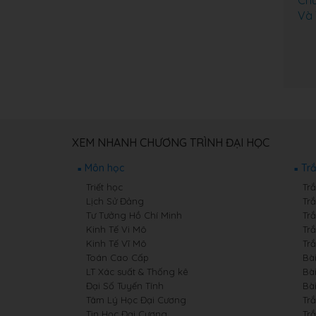
Chư
Và 
XEM NHANH CHƯƠNG TRÌNH ĐẠI HỌC
Môn học
Tr
Triết học
Trắ
Lịch Sử Đảng
Tr
Tư Tưởng Hồ Chí Minh
Tr
Kinh Tế Vi Mô
Tr
Kinh Tế Vĩ Mô
Tr
Toán Cao Cấp
Bà
LT Xác suất & Thống kê
Bài
Đại Số Tuyến Tính
Bài
Tâm Lý Học Đại Cương
Tr
Tin Học Đại Cương
Tr