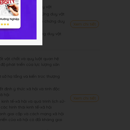
và phép biện chứng duy vật
ơ bản của phép biện chứng duy vật
ù cơ bản của phép biện chứng duy
Xem chi tiết
bản của phép biện chứng duy vật
c duy vật biện chứng
uất vật chất và quy luật quan hệ
 độ phát triển của lực lượng sản
ơ sở hạ tầng và kiến trúc thượng
ết định ý thức xã hội và tính độc
ã hội
Xem chi tiết
 kinh tế-xã hội và quá trình lịch sử-
 các hình thái kinh tế-xã hội
tranh giai cấp và cách mạng xã hội
triển của xã hội có đối kháng giai