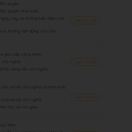
 độc quyền
n độc quyền nhà nước
 ngày nay và những biểu hiện mới
Xem chi tiết
 và xu hướng vận động của chủ
của giai cấp công nhân
i chủ nghĩa
Xem chi tiết
-xã hội cộng sản chủ nghĩa
 chủ xã hội chủ nghĩa và nhà nước
Xem chi tiết
 hóa xã hội chủ nghĩa
 dân tộc và tôn giáo
thực hiện