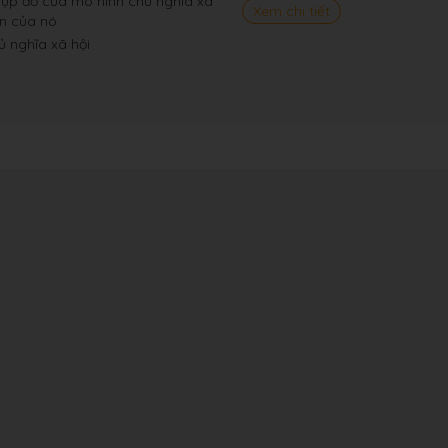
sụp đổ của mô hình chủ nghĩa xã
Xem chi tiết
ân của nó
ủ nghĩa xã hội