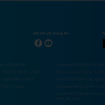
Kết nối với chúng tôi
T
ne: 0973 686 401
Copyright © 2022 Hoc247.net
 - thứ 7: từ 08h30 - 21h00
Đơn vị chủ quản: Công Ty Cổ
l: support@hoc247.vn
GPKD: 0313983319 cấp ngày 
 thuận sử dụng
Giấy phép Mạng Xã Hội số:
63
Địa chỉ: P401, 54A Nơ Trang L
Minh, Việt Nam.