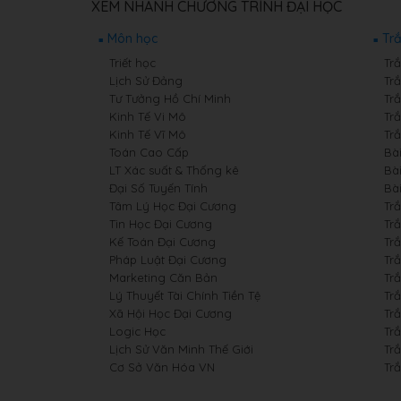
XEM NHANH CHƯƠNG TRÌNH ĐẠI HỌC
Môn học
Tr
Triết học
Trắ
Lịch Sử Đảng
Tr
Tư Tưởng Hồ Chí Minh
Tr
Kinh Tế Vi Mô
Tr
Kinh Tế Vĩ Mô
Tr
Toán Cao Cấp
Bà
LT Xác suất & Thống kê
Bài
Đại Số Tuyến Tính
Bài
Tâm Lý Học Đại Cương
Tr
Tin Học Đại Cương
Tr
Kế Toán Đại Cương
Tr
Pháp Luật Đại Cương
Tr
Marketing Căn Bản
Tr
Lý Thuyết Tài Chính Tiền Tệ
Trắ
Xã Hội Học Đại Cương
Tr
Logic Học
Tr
Lịch Sử Văn Minh Thế Giới
Tr
Cơ Sở Văn Hóa VN
Tr