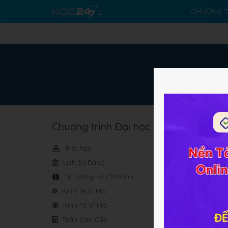
CHƯƠNG T
Chương trình Đại học
Triết học
Lịch Sử Đảng
Tư Tưởng Hồ Chí Minh
Kinh Tế Vi Mô
Kinh Tế Vĩ Mô
Toán Cao Cấp