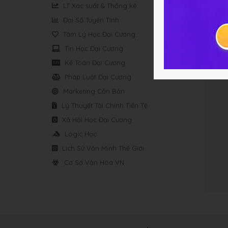
LT Xác suất & Thống kê
Đại Số Tuyến Tính
Tâm Lý Học Đại Cương
Tin Học Đại Cương
Kế Toán Đại Cương
Pháp Luật Đại Cương
Marketing Căn Bản
Lý Thuyết Tài Chính Tiền Tệ
Xã Hội Học Đại Cương
Logic Học
Lịch Sử Văn Minh Thế Giới
Cơ Sở Văn Hóa VN