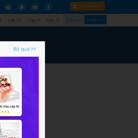
Đăng nhập
Tuyển GV
9
Lớp 10
Lớp 11
Lớp 12
Đại học
Bỏ qua >>