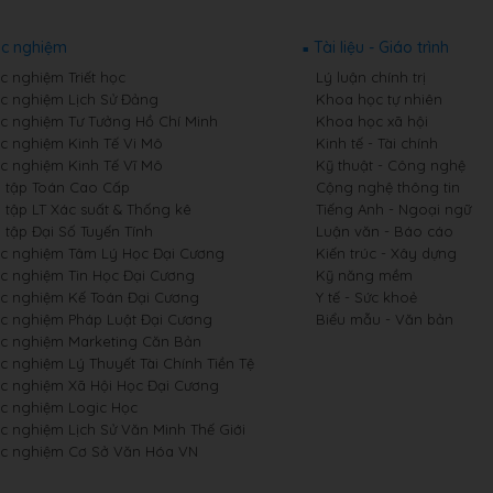
ắc nghiệm
Tài liệu - Giáo trình
c nghiệm Triết học
Lý luận chính trị
ắc nghiệm Lịch Sử Đảng
Khoa học tự nhiên
ắc nghiệm Tư Tưởng Hồ Chí Minh
Khoa học xã hội
ắc nghiệm Kinh Tế Vi Mô
Kinh tế - Tài chính
ắc nghiệm Kinh Tế Vĩ Mô
Kỹ thuật - Công nghệ
i tập Toán Cao Cấp
Cộng nghệ thông tin
 tập LT Xác suất & Thống kê
Tiếng Anh - Ngoại ngữ
 tập Đại Số Tuyến Tính
Luận văn - Báo cáo
ắc nghiệm Tâm Lý Học Đại Cương
Kiến trúc - Xây dựng
ắc nghiệm Tin Học Đại Cương
Kỹ năng mềm
ắc nghiệm Kế Toán Đại Cương
Y tế - Sức khoẻ
ắc nghiệm Pháp Luật Đại Cương
Biểu mẫu - Văn bản
ắc nghiệm Marketing Căn Bản
c nghiệm Lý Thuyết Tài Chính Tiền Tệ
ắc nghiệm Xã Hội Học Đại Cương
ắc nghiệm Logic Học
ắc nghiệm Lịch Sử Văn Minh Thế Giới
ắc nghiệm Cơ Sở Văn Hóa VN