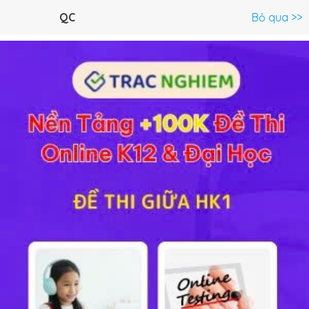
Menu
QC
Bỏ qua >>
C.Trình Đại học >
Logic Học
Triết học
Lịch Sử Đảng
Tư 
Bài 4: Các thao tác logic hình thức và hình thức logic
với khái niệm
Lý thuyết
2
FAQ
Mời các bạn cùng tham khảo nội dung bài giảng
Bài 4:
Các thao tác logic hình thức và hình thức logic với khái
niệm
sau đây để tìm hiểu về thu hẹp và mở rộng khái
niệm, định nghĩa khái niệm, hình thức logic với khái niệm.