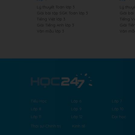
Lý thuyết Toán lớp 3
Lý thuyế
Giải bài tập SGK Toán lớp 3
Giải bài
Tiếng Việt lớp 3
Tiếng Vi
Giải Tiếng Anh lớp 3
Giải Tiế
Văn mẫu lớp 3
Văn mẫu
Tiểu Học
Lớp 6
Lớp 7
Lớp 8
Lớp 9
Lớp 10
Lớp 11
Lớp 12
Đại học
Thời sự-Chính trị
Kinh tế