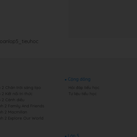
toanlop5_tieuhoc
Cộng đồng
p 2 Chân trời sáng tạo
Hỏi đáp tiểu học
 2 Kết nối tri thức
Tư liệu tiểu học
p 2 Cánh diều
nh 2 Family And Friends
nh 2 Macmillan
nh 2 Explore Our World
Lớp 5