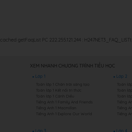
cached getFaqList PC 222.255.121.244 : H247NET3_FAQ_LIST
XEM NHANH CHƯƠNG TRÌNH TIỂU HỌC
Lớp 1
Lớp 2
Toán lớp 1 Chân trời sáng tạo
Toán lớ
Toán lớp 1 Kết nối tri thức
Toán lớp
Toán lớp 1 Cánh Diều
Toán lớ
Tiếng Anh 1 Family And Friends
Tiếng A
Tiếng Anh 1 Macmillan
Tiếng A
Tiếng Anh 1 Explore Our World
Tiếng A
Lớp 3
Lớp 4