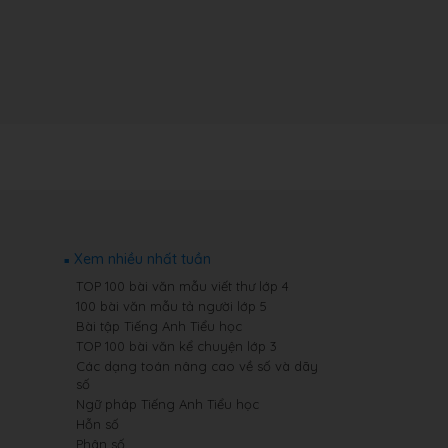
Xem nhiều nhất tuần
TOP 100 bài văn mẫu viết thư lớp 4
100 bài văn mẫu tả người lớp 5
Bài tập Tiếng Anh Tiểu học
TOP 100 bài văn kể chuyện lớp 3
Các dạng toán nâng cao về số và dãy
số
Ngữ pháp Tiếng Anh Tiểu học
Hỗn số
Phân số