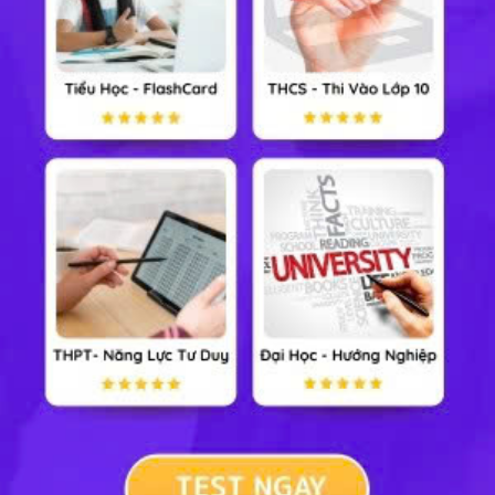
Lớp 5
Xem nhiều nhất tuần
Tiểu Học
Lớp 8
Lớp 11
Lớp 6
Lớp 9
Lớp 12
Lớp 7
Lớp 10
Đại Học
TẢI ỨNG DỤNG HỌC247
Hotline: 0973 686 401
Thỏa thuận sử dụng