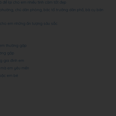
 để lại cho em nhiều tình cảm tốt đẹp
 phường, chú dân phòng, bác tổ trưởng dân phố, bà cụ bán
 cho em những ấn tượng sâu sắc
 em thường gặp
ường gặp
ng gia đình em
i mà em yêu mến
hoặc em bé