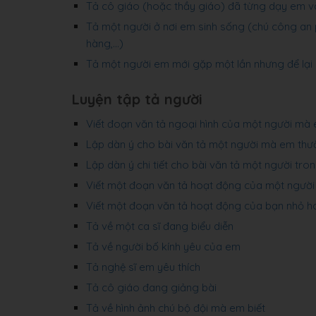
Tả cô giáo (hoặc thầy giáo) đã từng dạy em và
Tả một người ở nơi em sinh sống (chú công an
hàng,...)
Tả một người em mới gặp một lần nhưng để lại
Luyện tập tả người
Viết đoạn văn tả ngoại hình của một người mà
Lập dàn ý cho bài văn tả một người mà em th
Lập dàn ý chi tiết cho bài văn tả một người tro
Viết một đoạn văn tả hoạt động của một ngườ
Viết một đoạn văn tả hoạt động của bạn nhỏ 
Tả về một ca sĩ đang biểu diễn
Tả về người bố kính yêu của em
Tả nghệ sĩ em yêu thích
Tả cô giáo đang giảng bài
Tả về hình ảnh chú bộ đội mà em biết