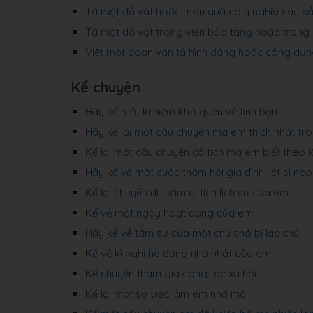
Tả một đồ vật hoặc món quà có ý nghĩa sâu sắ
Tả một đồ vật trong viện bảo tàng hoặc trong
Viết một đoạn văn tả hình dáng hoặc công dụn
Kể chuyện
Hãy kể một kỉ niệm khó quên về tình bạn
Hãy kể lại một câu chuyện mà em thích nhất tr
Kể lại một câu chuyện cổ tích mà em biết theo 
Hãy kể về một cuộc thăm hỏi gia đình liệt sĩ ne
Kể lại chuyến đi thăm di tích lịch sử của em
Kể về một ngày hoạt động của em
Hãy kể về tâm sự của một chú chó bị lạc chủ
Kể về kì nghỉ hè đáng nhớ nhất của em
Kể chuyện tham gia công tác xã hội
Kể lại một sự việc làm em nhớ mãi