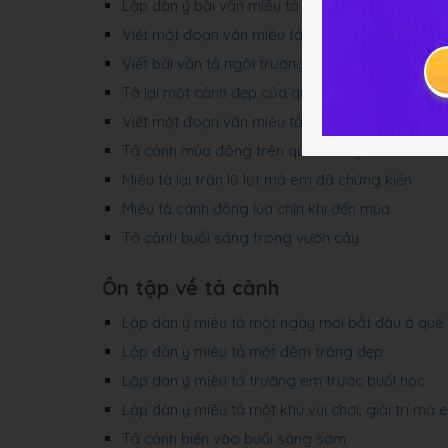
Lập dàn ý bài văn miêu tả một cảnh sông nước
Viết một đoạn văn miêu tả cảnh sông nước
Viết bài văn tả ngôi trường của em
Tả lại một cảnh đẹp của quê hương mà em thíc
Viết một đoạn văn miêu tả cảnh đẹp ở địa phư
Tả cảnh mùa đông trên quê hương em
Miêu tả lại trận lũ lụt mà em đã chứng kiến
Miêu tả cánh đồng lúa chín khi đến mùa
Tả cảnh buổi sáng trong vườn cây
Ôn tập về tả cảnh
Lập dàn ý miêu tả một ngày mới bắt đầu ở quê
Lập dàn ý miêu tả một đêm trăng đẹp
Lập dàn ý miêu tả trường em trước buổi học
Lập dàn ý miêu tả một khu vui chơi, giải trí mà 
Tả cảnh biển vào buổi sáng sớm