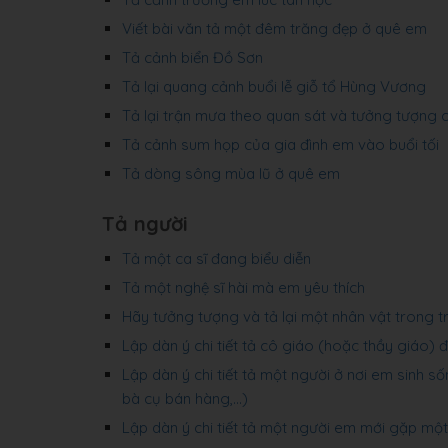
Viết bài văn tả một đêm trăng đẹp ở quê em
Tả cảnh biển Đồ Sơn
Tả lại quang cảnh buổi lễ giỗ tổ Hùng Vương
Tả lại trận mưa theo quan sát và tưởng tượng
Tả cảnh sum họp của gia đình em vào buổi tối
Tả dòng sông mùa lũ ở quê em
Tả người
Tả một ca sĩ đang biểu diễn
Tả một nghệ sĩ hài mà em yêu thích
Hãy tưởng tượng và tả lại một nhân vật trong 
Lập dàn ý chi tiết tả cô giáo (hoặc thầy giáo) 
Lập dàn ý chi tiết tả một người ở nơi em sinh 
bà cụ bán hàng,...)
Lập dàn ý chi tiết tả một người em mới gặp mộ