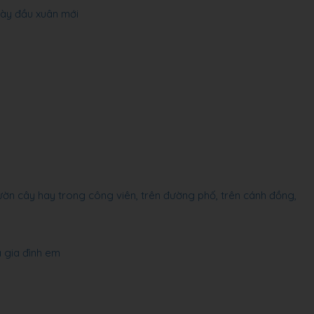
ày đầu xuân mới
ườn cây hay trong công viên, trên đường phố, trên cánh đồng,
 gia đình em