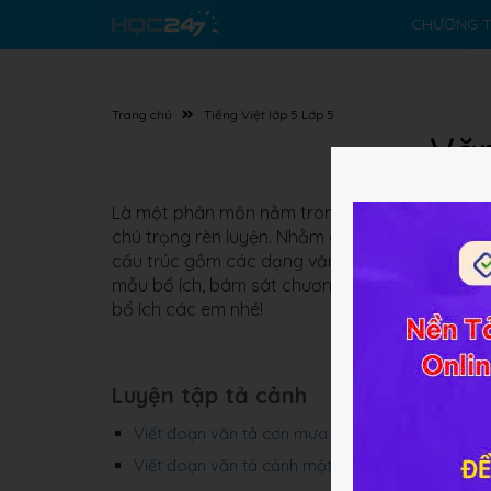
CHƯƠNG T
Trang chủ
Tiếng Việt lớp 5 Lớp 5
Văn
Là một phân môn nằm trong chương trình
Tiến
chú trọng rèn luyện. Nhằm giúp các em học tốt 
cấu trúc gồm các dạng văn kể chuyện, miêu t
mẫu bổ ích, bám sát chương trình trong SGK T
bổ ích các em nhé!
Luyện tập tả cảnh
Viết đoạn văn tả cơn mưa
Viết đoạn văn tả cảnh một buổi sáng, buổi trưa