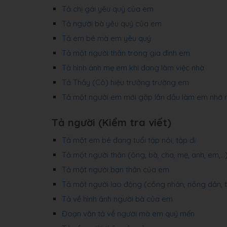
Tả chị gái yêu quý của em
Tả người bà yêu quý của em
Tả em bé mà em yêu quý
Tả một người thân trong gia đình em
Tả hình ảnh mẹ em khi đang làm việc nhà
Tả Thầy (Cô) hiệu trưởng trường em
Tả một người em mới gặp lần đầu làm em nhớ 
Tả người (Kiểm tra viết)
Tả một em bé đang tuổi tập nói, tập đi
Tả một người thân (ông, bà, cha, mẹ, anh, em,
Tả một người bạn thân của em
Tả một người lao động (công nhân, nông dân, thợ
Tả về hình ảnh người bà của em
Đoạn văn tả về người mà em quý mến