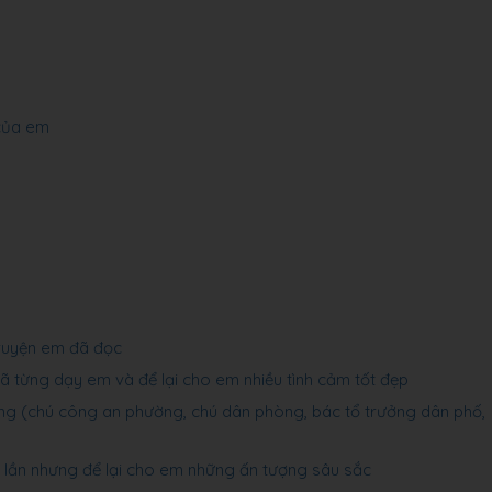
 của em
truyện em đã đọc
đã từng dạy em và để lại cho em nhiều tình cảm tốt đẹp
sống (chú công an phường, chú dân phòng, bác tổ trưởng dân phố,
t lần nhưng để lại cho em những ấn tượng sâu sắc