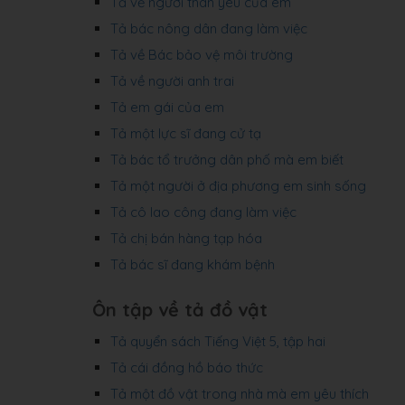
Tả về người thân yêu của em
Tả bác nông dân đang làm việc
Tả về Bác bảo vệ môi trường
Tả về người anh trai
Tả em gái của em
Tả một lực sĩ đang cử tạ
Tả bác tổ trưởng dân phố mà em biết
Tả một người ở địa phương em sinh sống
Tả cô lao công đang làm việc
Tả chị bán hàng tạp hóa
Tả bác sĩ đang khám bệnh
Ôn tập về tả đồ vật
Tả quyển sách Tiếng Việt 5, tập hai
Tả cái đồng hồ báo thức
Tả một đồ vật trong nhà mà em yêu thích