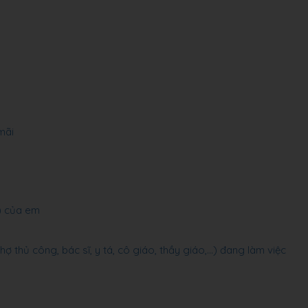
mãi
…) của em
 thủ công, bác sĩ, y tá, cô giáo, thầy giáo,…) đang làm việc