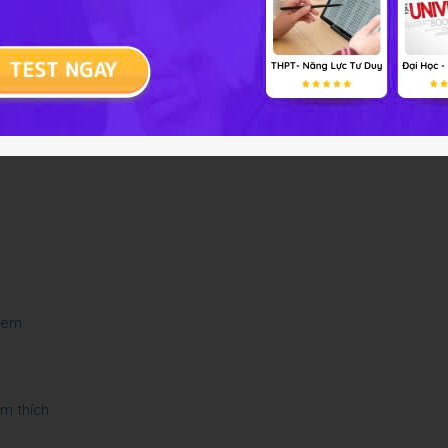
h nhất
ơng em
 em
em thích