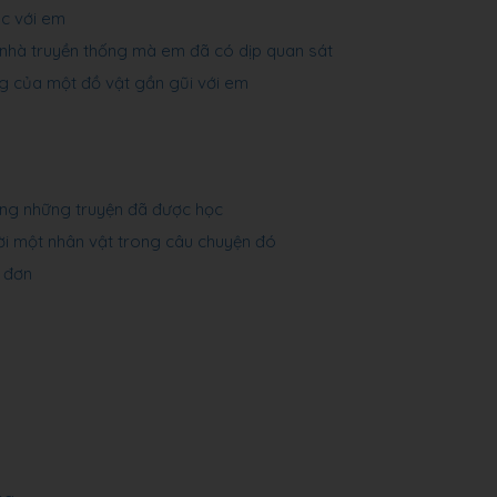
c với em
 nhà truyền thống mà em đã có dịp quan sát
g của một đồ vật gần gũi với em
ong những truyện đã được học
lời một nhân vật trong câu chuyện đó
o đơn