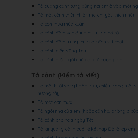
Tả quang cảnh tưng bừng nơi em ở vào một ng
Tả một cảnh thiên nhiên mà em yêu thích nhất
Tả cơn mưa mùa xuân
Tả cảnh đầm sen đang mùa hoa nở rộ
Tả cảnh đêm trung thu rước đèn vui chơi
Tả cảnh biển Vũng Tàu
Tả cảnh một ngôi chùa ở quê hương em
Tả cảnh (Kiểm tả viết)
Tả một buổi sáng hoặc trưa, chiều trong một v
nương rẫy
Tả một cơn mưa
Tả ngôi nhà của em (hoặc căn hộ, phòng ở của
Tả cảnh chợ hoa ngày Tết
Tả lại quang cảnh buổi lễ kết nạp Đội ở lớp em
Tả cảnh trường em lúc tan học