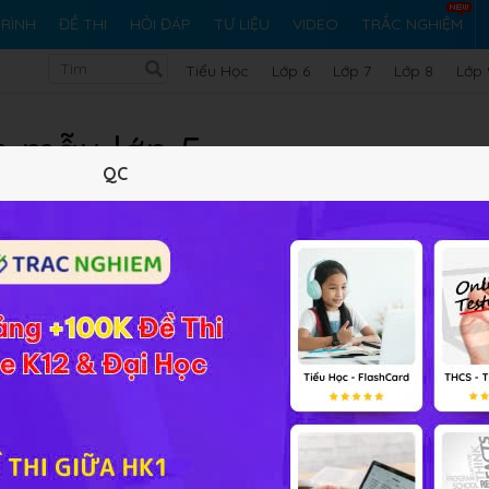
RÌNH
ĐỀ THI
HỎI ĐÁP
TƯ LIỆU
VIDEO
TRẮC NGHIỆM
Tiểu Học
Lớp 6
Lớp 7
Lớp 8
Lớp 
 mẫu lớp 5
QC
g Việt lớp 5
, Làm văn trở thành một kĩ năng được nhiều học 
Tiếng Việt lớp 5, Học247 xin giới thiệu phần
Văn mẫu lớp 5
. V
ả, phần văn mẫu này sẽ cung cấp cho các em những bài văn
iếng Việt lớp 5. Hãy cùng tham khảo những bài văn mẫu hay 
 hoặc buổi chiều