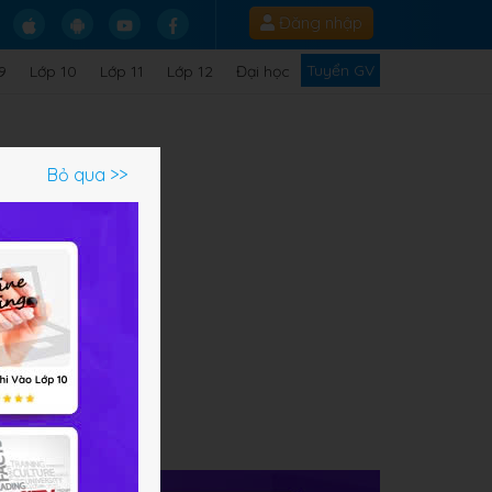
Đăng nhập
Tuyển GV
9
Lớp 10
Lớp 11
Lớp 12
Đại học
Bỏ qua >>
sinh
ới
và