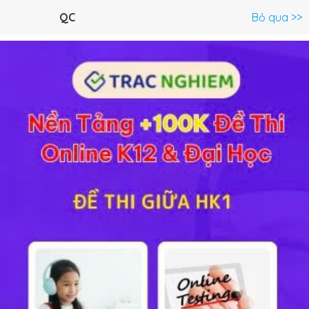
Menu
QC
Bỏ qua >>
Tư liệu Tiểu học >
Đề thi & Kiểm tra
Toán nâng cao
Văn mẫ
Tiểu học
Đề tham khảo thi IOE Tiếng
Đề tham khảo thi IOE Tiếng
Anh lớp 4 cấp trường
Anh Lớp 5
664.54 KB
2171
848.71 KB
1984
<
1
...
167
168
169
170
171