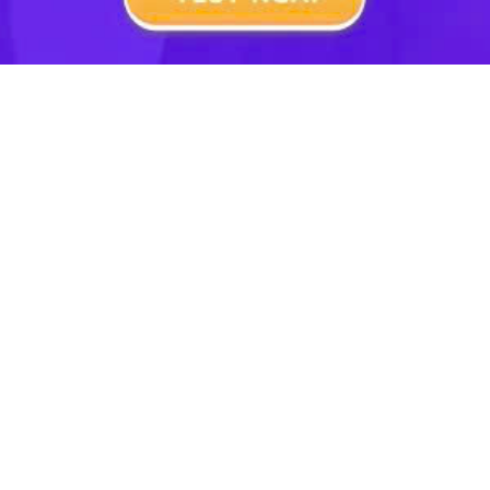
Tiểu Học
Lớp 8
Lớp 11
Lớp 6
Lớp 9
Lớp 12
Lớp 7
Lớp 10
Đại Học
TẢI ỨNG DỤNG HỌC247
Hotline: 0973 686 401
Thỏa thuận sử dụng
GPKD: 0313983319 cấp ngày 26/08/2016 tại Sở KH&ĐT
TP.HCM
Giấy phép Mạng Xã Hội số:
638/GP-BTTTT cấp ngày 29/12/2020
Copyright © 2022 Hoc247.net
Chịu trách nhiệm nội dung: Nguyễn Công Hà - Giám đốc Công