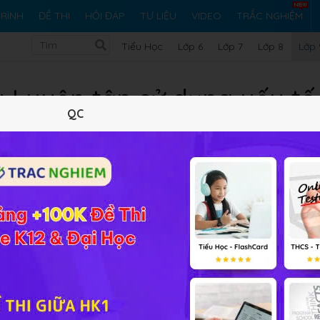
RÌNH
ĐỀ THI
HỎI ĐÁP
TƯ LIỆU
VIDEO
TRẮC NGHIỆM
Tiểu Học
Lớp 6
Lớp 7
Lớp 8
Lớp 
y Luyện tập sử dụng yếu tố
QC
g văn bản thuyết minh
g trong mọi lĩnh vực đời sống nhằm cung cấp tri thức về các
i bằng phương thức trình bày, giới thiệu, giải thích. Trong các
hú trọng đưa vào khi làm văn thuyết minh. Nhằm mục đích cun
an đến vấn đề này, Học247 xin giới thiệu đến các em
17 bài 
ong văn bản thuyết minh
. Những bài văn mẫu này sẽ đi vào
hắng cảnh hay những sự vật. Hi vọng với bộ tư liệu này, các
rong văn thuyết minh.