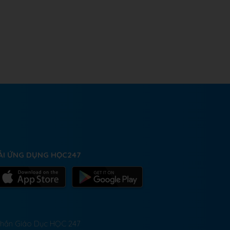
ẢI ỨNG DỤNG HỌC247
 Phần Giáo Dục HỌC 247