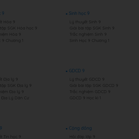
 9
Sinh học 9
ết Hóa 9
Lý thuyết Sinh 9
i tập SGK Hóa học 9
Giải bài tập SGK Sinh 9
hiệm Hóa 9
Trắc nghiệm Sinh 9
 9 Chương 1
Sinh Học 9 Chương 1
GDCD 9
t Địa lý 9
Lý thuyết GDCD 9
 tập SGK Địa lý 9
Giải bài tập SGK GDCD 9
hiệm Địa lý 9
Trắc nghiệm GDCD 9
9 Địa Lý Dân Cư
GDCD 9 Học kì 1
 9
Cộng đồng
t Tin học 9
Hỏi đáp lớp 9