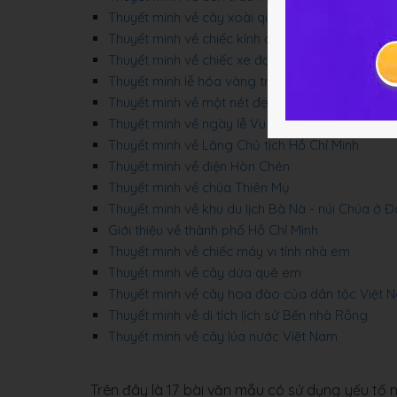
Thuyết minh về cây xoài quê em
Thuyết minh về chiếc kính đeo mắt
Thuyết minh về chiếc xe đạp
Thuyết minh lễ hóa vàng trong truyền thống củ
Thuyết minh về một nét đẹp văn hóa Việt Nam - 
Thuyết minh về ngày lễ Vu Lan của dân tộc Việ
Thuyết minh về Lăng Chủ tịch Hồ Chí Minh
Thuyết minh về điện Hòn Chén
Thuyết minh về chùa Thiên Mụ
Thuyết minh về khu du lịch Bà Nà - núi Chúa ở 
Giới thiệu về thành phố Hồ Chí Minh
Thuyết minh về chiếc máy vi tính nhà em
Thuyết minh về cây dừa quê em
Thuyết minh về cây hoa đào của dân tộc Việt 
Thuyết minh về di tích lịch sử Bến nhà Rồng
Thuyết minh về cây lúa nước Việt Nam
Trên đây là 17 bài văn mẫu có sử dụng yếu tố 