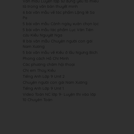
Văn mẫu Luyện tập sử dụng yếu tố miêu
tả trong văn bản thuyết minh
6 bài văn mẫu về tác phẩm Lặng lẽ Sa
Pa
5 bài văn mẫu Cảnh ngày xuân chọn lọc
5 bài văn mẫu tác phẩm Lục Vân Tiên
cứu Kiều Nguyệt Nga
8 bài văn mẫu Chuyện người con gái
Nam Xương
5 bài văn mẫu về Kiều ở lầu Ngưng Bích
Phong cách Hồ Chí Minh
Các phương châm hội thoại
Chị em Thúy Kiều
Tiếng Anh Lớp 9 Unit 2
Chuyện người con gái Nam Xương
Tiếng Anh Lớp 9 Unit 1
Video Toán NC lớp 9- Luyện thi vào lớp
10 Chuyên Toán