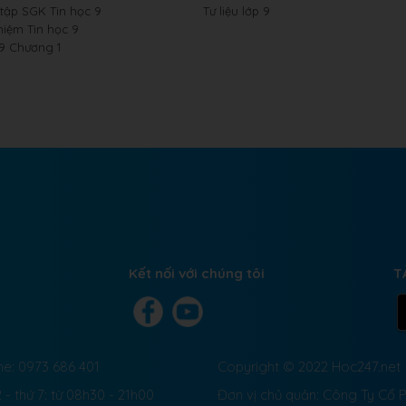
 tập SGK Tin học 9
Tư liệu lớp 9
hiệm Tin học 9
 9 Chương 1
Kết nối với chúng tôi
T
ne: 0973 686 401
Copyright © 2022 Hoc247.net
 - thứ 7: từ 08h30 - 21h00
Đơn vị chủ quản: Công Ty Cổ