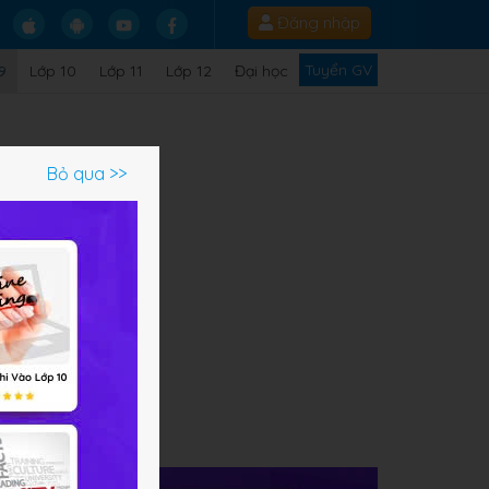
Đăng nhập
Tuyển GV
9
Lớp 10
Lớp 11
Lớp 12
Đại học
Bỏ qua >>
g
văn
 em