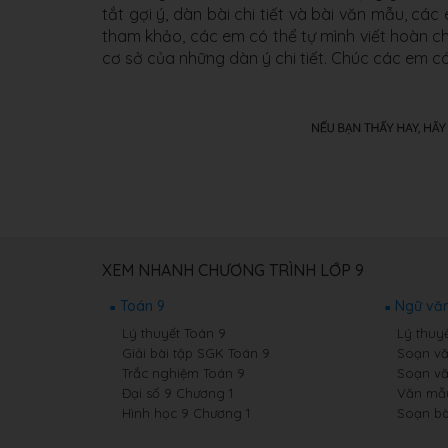
tắt gợi ý, dàn bài chi tiết và bài văn mẫu, cá
tham khảo, các em có thể tự mình viết hoàn ch
cơ sở của những dàn ý chi tiết. Chúc các em c
XEM NHANH CHƯƠNG TRÌNH LỚP 9
Toán 9
Ngữ văn
Lý thuyết Toán 9
Lý thuy
Giải bài tập SGK Toán 9
Soạn vă
Trắc nghiệm Toán 9
Soạn vă
Đại số 9 Chương 1
Văn mẫ
Hình học 9 Chương 1
Soạn bà