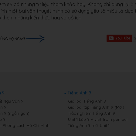
c em sẽ có những tư liệu tham khảo hay. Không chỉ dừng lại ở 
ỉnh một bài văn thuyết minh có sử dụng yếu tố miêu tả dựa 
ó thêm những kiến thức hay và bổ ích!
 9
Tiếng Anh 9
ết Ngữ Văn 9
Giải bài Tiếng Anh 9
n 9
Giải bài tập Tiếng Anh 9 (Mới)
n 9 (ngắn gọn)
Trắc nghiệm Tiếng Anh 9
u 9
Unit 1 Lớp 9 A visit from pen pal
i Phong cách Hồ Chí Minh
Tiếng Anh 9 mới Unit 1