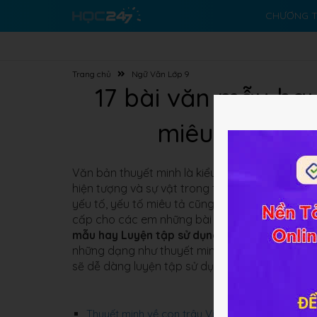
CHƯƠNG T
Trang chủ
Ngữ Văn Lớp 9
17 bài văn mẫu ha
miêu tả tron
Văn bản thuyết minh là kiểu văn bản thông dụn
hiện tượng và sự vật trong tự nhiên, trong xã hộ
yếu tố, yếu tố miêu tả cũng được người viết c
cấp cho các em những bài văn mẫu hay liên qu
mẫu hay Luyện tập sử dụng yếu tố miêu tả tr
những dạng như thuyết minh về một danh lam, t
sẽ dễ dàng luyện tập sử dụng yếu tố miêu tả t
Thuyết minh về con trâu Việt Nam