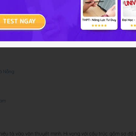
a dân tộc Việt Nam
lễ Giáng sinh
t Nam
Đà Nẵng
Nam
miêu tả vào văn thuyết minh. Hi vọng với cấu trúc gồm sơ đồ