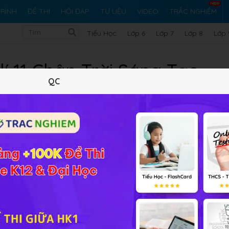
RÌNH
ĐỀ THI
HỎI ĐÁP
TƯ LIỆU
VIDEO
TRẮC NGHIỆM
Tiểu Học
Lớp 6
Lớp 7
Lớp 8
Lớp 
 lí 11 Chân Trời Sáng Tạo
QC
 Trời Sáng Tạo
được HỌC247 tổng hợp và biên tập gửi đến cá
iến thức và ôn tập tốt môn học này. Đây là phần tài liệu tổn
nh Địa lí 11 Chân trời sáng tạo, được trình bày logic, bám sát
n giải rất đặc sắc và rõ ràng, chi tiết. Mời các em học sinh
số vấn đề về kinh tế - xã hội thế giới
hội thế giới