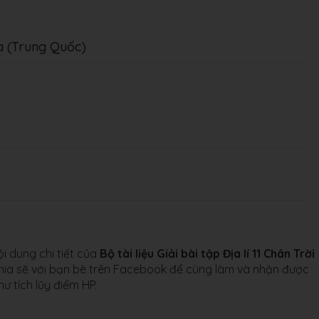
a (Trung Quốc)
 dung chi tiết của
Bộ tài liệu Giải bài tập Địa lí 11 Chân Trời
chia sẽ với bạn bè trên Facebook để cùng làm và nhận được
ư tích lũy điểm HP.