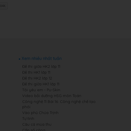
Xem nhiều nhất tuần
Đề thi giữa HK2 lớp 11
Đề thi HK1 lớp 11
Đề thi HK2 lớp 12
Đề thi giữa HK1 lớp 11
Tôi yêu em - Pu-Skin
Video bồi dưỡng HSG môn Toán
Công nghệ 11 Bài 16: Công nghệ chế tạo
phôi
Vào phủ Chúa Trịnh
Tự tình
Câu cá mùa thu
Cấp số cộng