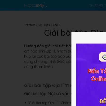
CHƯƠNG T
Trang chủ
Địa Lý Lớp 11
Giải bài tập Địa
Hướng dẫn giải chi tiết bài tập Địa lí 11 Chân
em học sinh lớp 11, nhằm giúp các em củng cố k
hợp lại các bài tập bao quát toàn bộ chương trì
dung chương trình SGK, các bài tập có hướng dẫ
cùng tham khảo
Giải bài tập Địa lí 11 Phần một: Một 
Giải bài tập Một số vấn đề về kinh tế - xã 
Giải bài tập Địa lí 11 Chân trời sáng tạo Bài 1