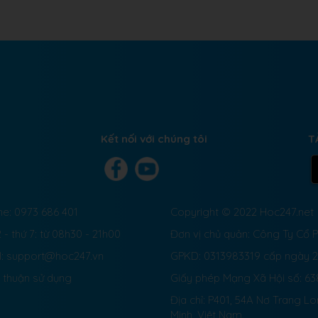
Kết nối với chúng tôi
T
ne: 0973 686 401
Copyright © 2022 Hoc247.net
 - thứ 7: từ 08h30 - 21h00
Đơn vị chủ quản: Công Ty Cổ
l: support@hoc247.vn
GPKD: 0313983319 cấp ngày 
 thuận sử dụng
Giấy phép Mạng Xã Hội số:
63
Địa chỉ: P401, 54A Nơ Trang L
Minh, Việt Nam.