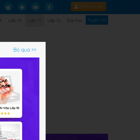
Đăng nhập
Tuyển GV
9
Lớp 10
Lớp 11
Lớp 12
Đại học
Bỏ qua >>
c
g
 nội