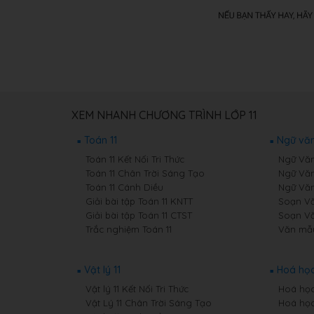
XEM NHANH CHƯƠNG TRÌNH LỚP 11
Toán 11
Ngữ văn
Toán 11 Kết Nối Tri Thức
Ngữ Văn 
Toán 11 Chân Trời Sáng Tạo
Ngữ Văn
Toán 11 Cánh Diều
Ngữ Văn
Giải bài tập Toán 11 KNTT
Soạn Văn
Giải bài tập Toán 11 CTST
Soạn Vă
Trắc nghiệm Toán 11
Văn mẫu
Vật lý 11
Hoá học
Vật lý 11 Kết Nối Tri Thức
Hoá học 
Vật Lý 11 Chân Trời Sáng Tạo
Hoá học