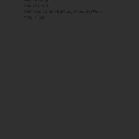
Cấp số nhân
Văn mẫu và dàn bài hay về bài thơ Đây
thôn Vĩ Dạ