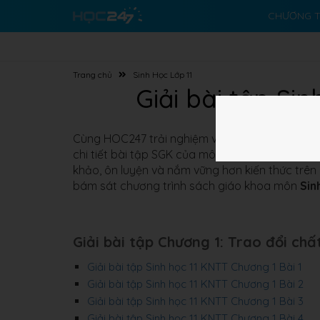
CHƯƠNG T
Trang chủ
Sinh Học Lớp 11
Giải bài tập Sin
Cùng HOC247 trải nghiệm với Bộ tài liệu
Giải bà
chi tiết bài tập SGK của môn Sinh học 11 Kết N
khảo, ôn luyện và nắm vững hơn kiến thức trên l
bám sát chương trình sách giáo khoa môn
Sin
Giải bài tập Chương 1: Trao đổi ch
Giải bài tập Sinh học 11 KNTT Chương 1 Bài 1
Giải bài tập Sinh học 11 KNTT Chương 1 Bài 2
Giải bài tập Sinh học 11 KNTT Chương 1 Bài 3
Giải bài tập Sinh học 11 KNTT Chương 1 Bài 4