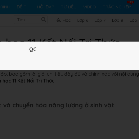
RÌNH
ĐỀ THI
HỎI ĐÁP
TƯ LIỆU
VIDEO
TRẮC NGHIỆM
Tiểu Học
Lớp 6
Lớp 7
Lớp 8
Lớp 
h học 11 Kết Nối Tri Thức
QC
i tập Sinh học 11 Kết Nối Tri Thức
đây là tài liệu Hướng dẫn gi
ối Tri Thức, nhằm cung cấp một nguồn tài liệu để các em tham
ớp, bao gồm lời giải chi tiết, đầy đủ và chính xác với nội dung
h học 11 Kết Nối Tri Thức
.
ất và chuyển hóa năng lượng ở sinh vật