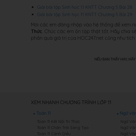
Giải bài tập Sinh học 11 KNTT Chương 5 Bài 28
Giải bài tập Sinh học 11 KNTT Chương 5 Bài 29
Mời các em đăng nhập vào hệ thống để xem nội 
Thức
. Chúc các em ôn tập thật tốt. Hãy chia 
phần quà giá trị của HOC247.net cũng như tích 
XEM NHANH CHƯƠNG TRÌNH LỚP 11
Toán 11
Ngữ văn
Toán 11 Kết Nối Tri Thức
Ngữ Văn 
Toán 11 Chân Trời Sáng Tạo
Ngữ Văn
Toán 11 Cánh Diều
Ngữ Văn