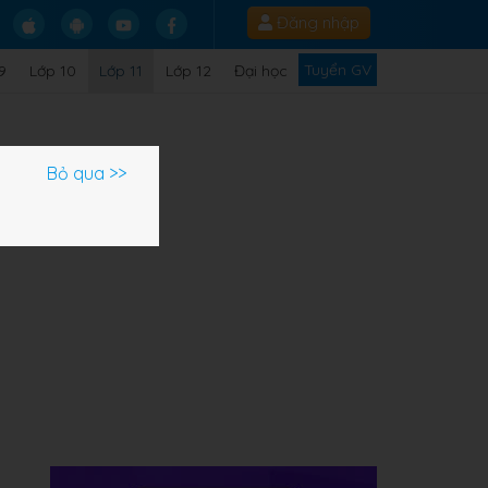
Đăng nhập
Tuyển GV
9
Lớp 10
Lớp 11
Lớp 12
Đại học
Bỏ qua >>
ải