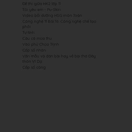
Đề thi giữa HK2 lớp 11
Tôi yêu em - Pu-Skin
Video bồi dưỡng HSG môn Toán
Công nghệ 11 Bài 16: Công nghệ chế tạo
phôi
Tự tình
Câu cá mùa thu
Vào phủ Chúa Trịnh
Cấp số nhân
Văn mẫu và dàn bài hay về bài thơ Đây
thôn Vĩ Dạ
Cấp số cộng