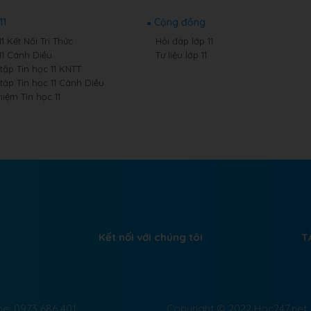
11
Cộng đồng
11 Kết Nối Tri Thức
Hỏi đáp lớp 11
11 Cánh Diều
Tư liệu lớp 11
 tập Tin học 11 KNTT
 tập Tin học 11 Cánh Diều
iệm Tin học 11
Kết nối với chúng tôi
T
ne: 0973 686 401
Copyright © 2022 Hoc247.net